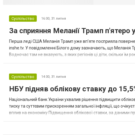
Суспільство
16:00,
31 липня
За сприяння Меланії Трамп п'ятеро 
Перша леді США Меланія Трамп уже впʼяте посприяла повернен
inshe.tv. У повідомленні Білого дому зазначають, що Меланія Т
Водночас там не вказують, з яких регіонів ці діти, скільки їм р
розбудова миру важливі для цих зусиль, їх перевершує...
Суспільство
14:00,
31 липня
НБУ підняв облікову ставку до 15,5
Національний банк України ухвалив рішення підвищити обліков
тиску та суттєвим прискоренням загальної інфляції, що очікує
вплив на економіку Підвищення облікової ставки, за даними 
для інвесторів, посилення стійкості валютного ринку, а так...