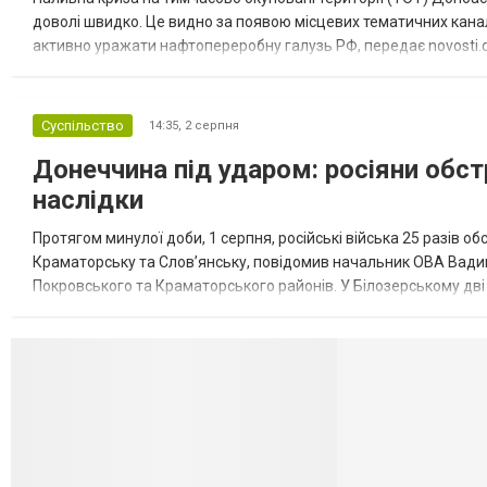
доволі швидко. Це видно за появою місцевих тематичних каналі
активно уражати нафтопереробну галузь РФ, передає novosti.dn
обмеження на продаж бензину. Ціни на пальне та на переоблад
Суспільство
14:35,
2 серпня
Донеччина під ударом: росіяни обст
наслідки
Протягом минулої доби, 1 серпня, російські війська 25 разів об
Краматорську та Слов’янську, повідомив начальник ОВА Вадим
Покровського та Краматорського районів. У Білозерському дв
Миколаївської громади зруйновані два приватні будинки. У Сло
Селидово и Н