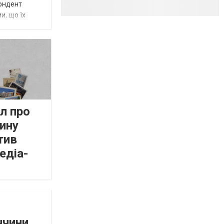
пондент
и, що їх
л про
ину
тив
едіа-
ччини