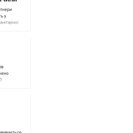
ртнери
ть у
анітарної
ів
внено
О
озвивається