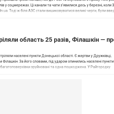
в у соцмережах. Ці канали та чати з’явилися десь у березні, коли
.ua. Тоді ж біля АЗС стали вишиковуватися великі черги, були вве
...
ріляли область 25 разів, Філашкін — пр
стріляли населені пункти Донецької області. Є жертви у Дружківці,
 Філашкін. За його словами, під ударом опинились населені пункти
і багатоповерхівки зруйновані та одна пошкоджена. У Райгородку
в’янську поранено людину, по...
овогродовке
Справочная
Такси