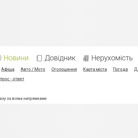
Новини
Довідник
Нерухомість
Афіша
Авто / Мото
Оголошення
Карта міста
Погода
Д
прос - ответ
азу за всіма напрямками