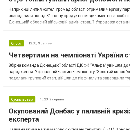
Наприкінці липня жителі громад області отримали чергову парт
розподілили понад 81 тонну продуктів, медикаментів, засобів г
Донецькій обласній військовій адміністрації. Упродовж остан
допомоги. Благодійні вантажі містили продуктові набори, засоб
Спорт
12:35,
3 серпня
Четвертими на чемпіонаті України с
Збірна команда Донецької області ДЮФК “Альфа” увійшла до ч
народження. У фінальній частині чемпіонату “Золотий колос У
подолали груповий етап, дійшли до півфіналу та завершили тур
“Спортивна молодіжна ліга” та представник команди Іван Кором
Суспільство
18:23,
2 серпня
Окупований Донбас у паливній кризі:
експерта
Паливна криза на тимчасово окуповані території (ТОТ) Донбасу