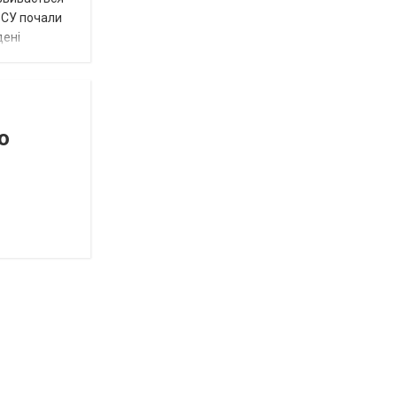
 ЗСУ почали
дені
о