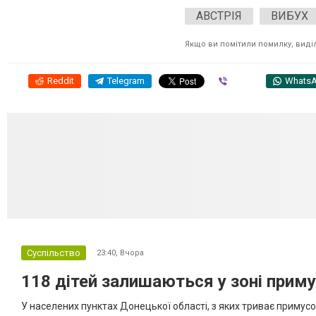
АВСТРІЯ
ВИБУХ
Якщо ви помітили помилку, виділі
Reddit
Telegram
Viber
Whats
Суспільство
23:40,
Вчора
118 дітей залишаються у зоні приму
У населених пунктах Донецької області, з яких триває примусо