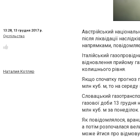
13:28,
13 грудня 2017 р.
Австрійський національн
Суспільство
після ліквідації наслідк
напрямками, повідомляє
Італійський газопровідн
відновлення прийому газ
колишнього рівня.
Наталия Котляр
Якщо спочатку прогноз пос
млн куб. м, то на середу
Словацький газотранспор
газової доби 13 грудня н
млн куб. м за понеділок.
Як повідомлялося, вранц
а потім розпочалася вел
може йтися про відмову