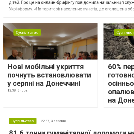
дітей. Про це на онлайн-брифінгу повідомила начальниця слу
Укрінформу. «На території населених пунктів, де оголошена обо
замінюють, або іншими законними представниками, у 16 населе
Суспільство
Суспільс
Нові мобільні укриття
60% пе
почнуть встановлювати
готовно
у серпні на Донеччині
осіннь
опалюв
12:38,
Вчора
на Дон
Суспільство
22:37,
3 серпня
81,6 тонни гуманітарної допомоги 