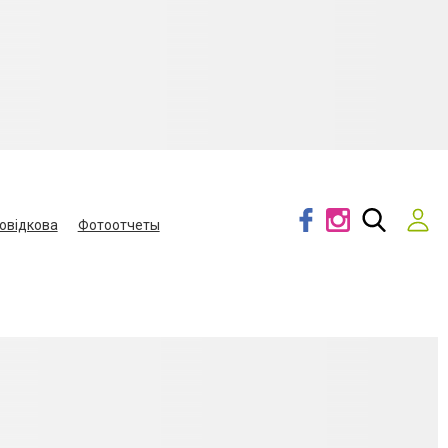
овідкова
Фотоотчеты