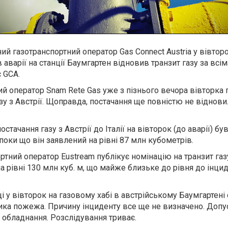
ий газотранспортний оператор Gas Connect Austria у вівтор
ів аварії на станції Баумгартен відновив транзит газу за всім
 GCA.
ий оператор Snam Rete Gas уже з пізнього вечора вівторка 
у з Австрії. Щоправда, постачання ще повністю не віднови
тачання газу з Австрії до Італії на вівторок (до аварії) був
 поки що він заявлений на рівні 87 млн кубометрів.
тний оператор Eustream публікує номінацію на транзит газ
а рівні 130 млн куб. м, що майже близьке до рівня до інцид
і у вівторок на газовому хабі в австрійському Баумгартені 
ика пожежа. Причину інциденту все ще не визначено. Допу
 обладнання. Розслідування триває.