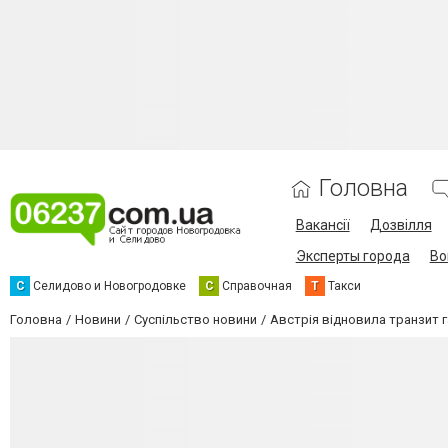
Головна
Вакансії
Дозвілля
Эксперты города
Во
С
Селидово и Новогродовке
С
Справочная
Т
Такси
Головна
Новини
Суспільство новини
Австрія відновила транзит г