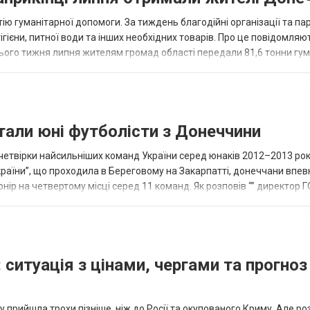
ію гуманітарної допомоги. За тиждень благодійні організації та па
ігієни, питної води та інших необхідних товарів. Про це повідомляю
нього тижня липня жителям громад області передали 81,6 тонни гум
и...
тали юні футболісти з Донеччини
етвірки найсильніших команд України серед юнаків 2012–2013 рок
країни”, що проходила в Береговому на Закарпатті, донеччани впе
нір на четвертому місці серед 11 команд. Як розповів “” директор Г
исло, цей результат м...
 ситуація з цінами, чергами та прогноз
 прийшла трохи пізніше, ніж до Росії та окупованого Криму. Але р