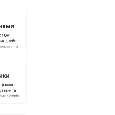
инами
ередає
их дітей».
пломатія та
тики
 цінового
 ставки та
вих активів