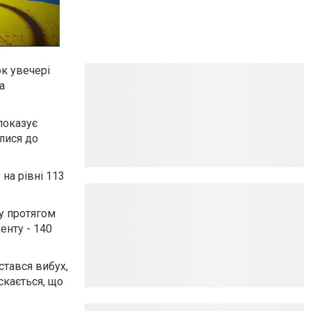
ок увечері
а
показує
лися до
 на рівні 113
у протягом
енту - 140
стався вибух,
скається, що