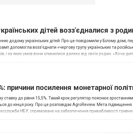
українських дітей возз'єдналися з род
ню додому українських дітей. Про це повідомили у Білому домі, п
рамп допомогла возз’єднати «чергову групу українських та російськ
оків, і за яких умов вони опинилися далеко від своїх родин. «Хоча ди
%: причини посилення монетарної полі
у ставку до рівня 15,5%. Такий крок регулятор пояснює зростанням
ться до кінця року. Про це розповідає AgroReview. Мета підвищення
пресслужби НБУ, спрямоване на забезпечення привабливості гривне