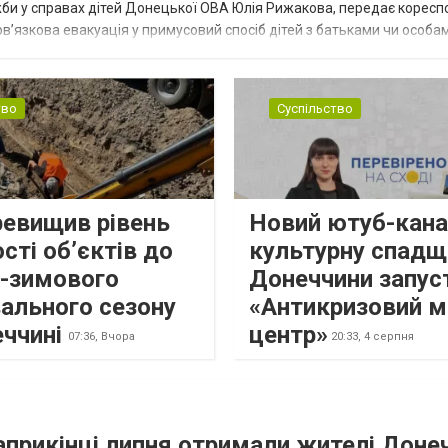
жби у справах дітей Донецької ОВА Юлія Рижакова, передає корес
в’язкова евакуація у примусовий спосіб дітей з батьками чи особам
н...
тво
Суспільство
ревищив рівень
Новий ютуб-кана
сті об’єктів до
культурну спадщ
о-зимового
Донеччини запус
ального сезону
«Антикризовий м
еччині
центр»
07:36,
Вчора
20:33,
4 серпня
наприкінці липня отримали жителі Доне