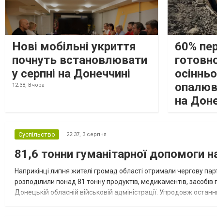
Нові мобільні укриття
60% пе
почнуть встановлювати
готовно
у серпні на Донеччині
осіннь
опалюв
12:38,
Вчора
на Дон
Суспільство
22:37,
3 серпня
81,6 тонни гуманітарної допомоги 
Наприкінці липня жителі громад області отримали чергову парт
розподілили понад 81 тонну продуктів, медикаментів, засобів г
Донецькій обласній військовій адміністрації. Упродовж остан
допомоги. Благодійні вантажі містили продуктові набори, засоб