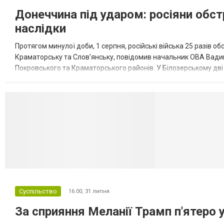
Донеччина під ударом: росіяни обст
наслідки
Протягом минулої доби, 1 серпня, російські війська 25 разів об
Краматорську та Слов’янську, повідомив начальник ОВА Вадим
Покровського та Краматорського районів. У Білозерському дв
Миколаївської громади зруйновані два приватні будинки. У Сло
Селидово и Н
Суспільство
16:00,
31 липня
За сприяння Меланії Трамп п'ятеро 