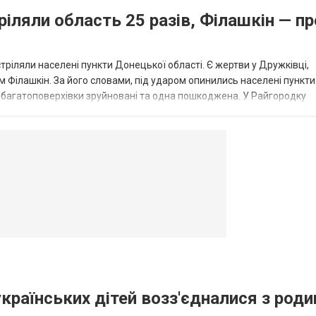
ріляли область 25 разів, Філашкін — пр
стріляли населені пункти Донецької області. Є жертви у Дружківці,
 Філашкін. За його словами, під ударом опинились населені пункти
і багатоповерхівки зруйновані та одна пошкоджена. У Райгородку
в’янську поранено людину, по...
овогродовке
Справочная
Такси
українських дітей возз'єдналися з род