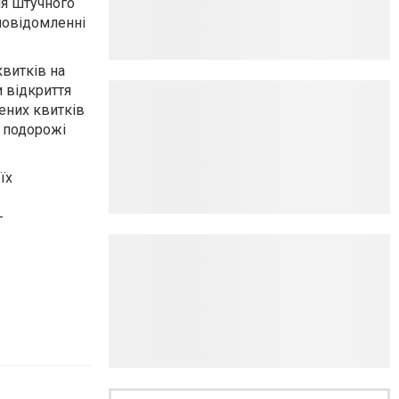
ня штучного
повідомленні
квитків на
и відкриття
ених квитків
а подорожі
їх
-