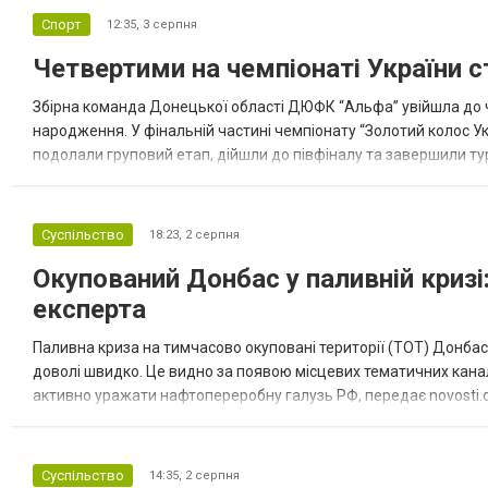
Спорт
12:35,
3 серпня
Четвертими на чемпіонаті України с
Збірна команда Донецької області ДЮФК “Альфа” увійшла до ч
народження. У фінальній частині чемпіонату “Золотий колос У
подолали груповий етап, дійшли до півфіналу та завершили тур
“Спортивна молодіжна ліга” та представник команди Іван Кором
Суспільство
18:23,
2 серпня
Окупований Донбас у паливній кризі:
експерта
Паливна криза на тимчасово окуповані території (ТОТ) Донбасу
доволі швидко. Це видно за появою місцевих тематичних каналі
активно уражати нафтопереробну галузь РФ, передає novosti.dn
обмеження на продаж бензину. Ціни на пальне та на переоблад
Суспільство
14:35,
2 серпня