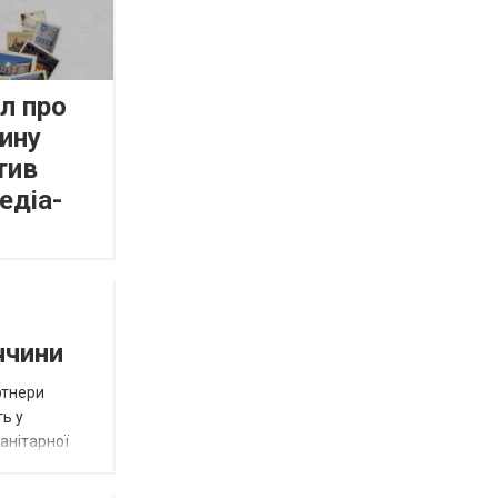
л про
ину
тив
едіа-
ччини
ртнери
ть у
анітарної