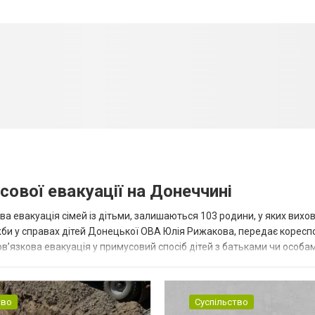
сової евакуації на Донеччині
ва евакуація сімей із дітьми, залишаються 103 родини, у яких вихо
жби у справах дітей Донецької ОВА Юлія Рижакова, передає корес
в’язкова евакуація у примусовий спосіб дітей з батьками чи особам
н...
тво
Суспільство