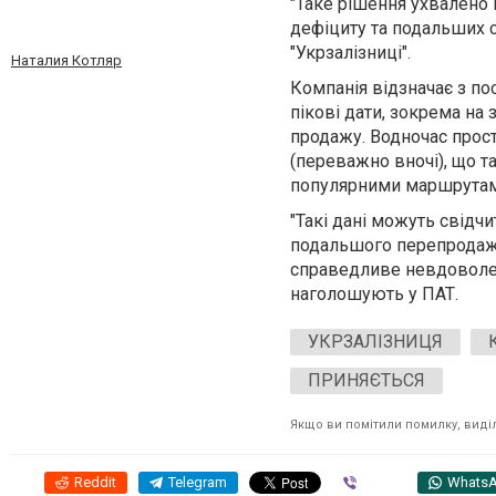
"Таке рішення ухвалено
дефіциту та подальших с
"Укрзалізниці".
Наталия Котляр
Компанія відзначає з по
пікові дати, зокрема на
продажу. Водночас прос
(переважно вночі), що т
популярними маршрутам
"Такі дані можуть свідч
подальшого перепродажу
справедливе невдоволенн
наголошують у ПАТ.
УКРЗАЛІЗНИЦЯ
ПРИНЯЄТЬСЯ
Якщо ви помітили помилку, виділі
Reddit
Telegram
Viber
Whats