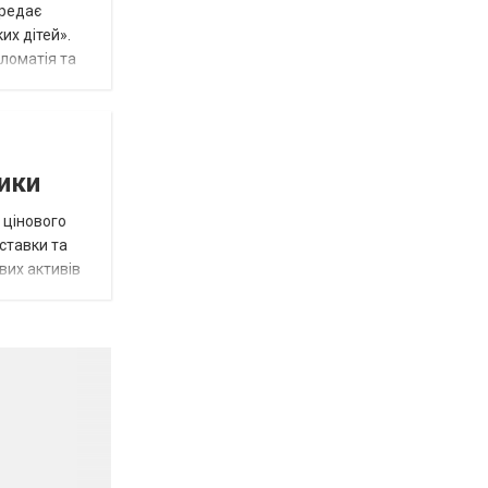
ередає
их дітей».
пломатія та
тики
 цінового
 ставки та
вих активів