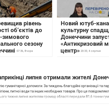
ревищив рівень
Новий ютуб-кана
сті об’єктів до
культурну спадщ
о-зимового
Донеччини запус
ального сезону
«Антикризовий м
еччині
центр»
07:36,
Вчора
20:33,
4 серпня
наприкінці липня отримали жителі Доне
ію гуманітарної допомоги. За тиждень благодійні організації та па
ігієни, питної води та інших необхідних товарів. Про це повідомляю
нього тижня липня жителям громад області передали 81,6 тонни гум
и...