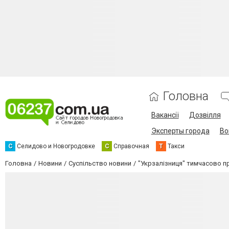
Головна
Вакансії
Дозвілля
Эксперты города
Во
С
Селидово и Новогродовке
С
Справочная
Т
Такси
Головна
Новини
Суспільство новини
"Укрзалізниця" тимчасово п