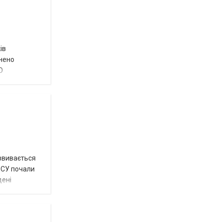
ів
внено
О
озвивається
 ЗСУ почали
дені