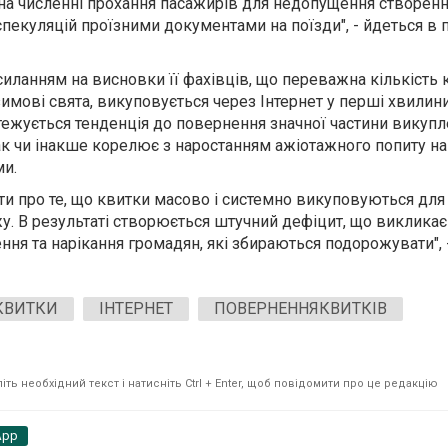
 на численні прохання пасажирів для недопущення створен
пекуляцій проїзними документами на поїзди", - йдеться в 
силанням на висновки її фахівців, що переважна кількість 
 зимові свята, викуповується через Інтернет у перші хвилин
тежується тенденція до повернення значної частини викупл
ак чи інакше корелює з наростанням ажіотажного попиту н
и.
ити про те, що квитки масово і системно викуповуються для 
. В результаті створюється штучний дефіцит, що викликає
я та нарікання громадян, які збираються подорожувати", 
КВИТКИ
ІНТЕРНЕТ
ПОВЕРНЕННЯКВИТКІВ
ть необхідний текст і натисніть Ctrl + Enter, щоб повідомити про це редакцію
App