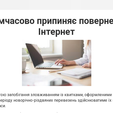
имчасово припиняє поверне
Інтернет
етою запобігання зловживанням із квитками, оформленими
 періоду новорічно-різдвяних перевезень здійснюватиме їх
си.