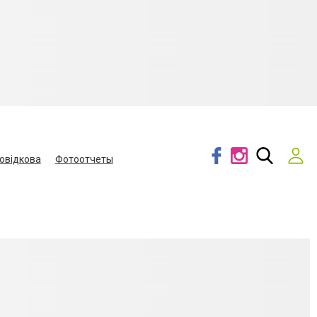
овідкова
Фотоотчеты