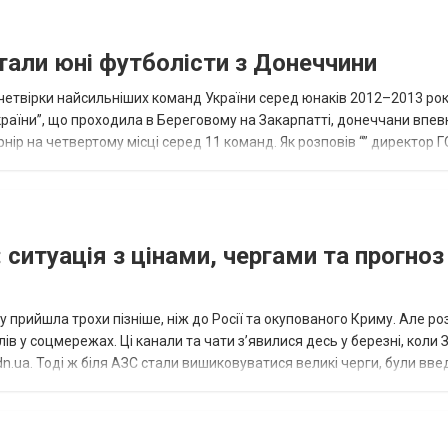
тали юні футболісти з Донеччини
етвірки найсильніших команд України серед юнаків 2012–2013 рок
країни”, що проходила в Береговому на Закарпатті, донеччани впе
нір на четвертому місці серед 11 команд. Як розповів “” директор Г
исло, цей результат м...
 ситуація з цінами, чергами та прогноз
 прийшла трохи пізніше, ніж до Росії та окупованого Криму. Але р
в у соцмережах. Ці канали та чати з’явилися десь у березні, коли
.ua. Тоді ж біля АЗС стали вишиковуватися великі черги, були вве
...