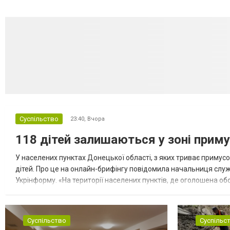
Суспільство
23:40,
Вчора
118 дітей залишаються у зоні приму
У населених пунктах Донецької області, з яких триває примусо
дітей. Про це на онлайн-брифінгу повідомила начальниця слу
Укрінформу. «На території населених пунктів, де оголошена обо
замінюють, або іншими законними представниками, у 16 населе
Суспільство
Суспільс