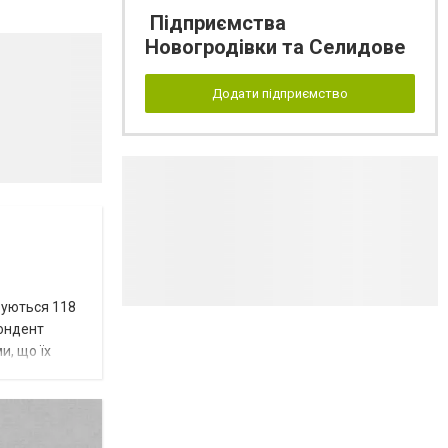
Підприємства
Новогродівки та Селидове
Додати підприємство
вуються 118
пондент
и, що їх