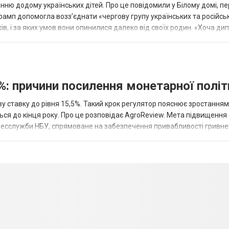
ню додому українських дітей. Про це повідомили у Білому домі, п
рамп допомогла возз’єднати «чергову групу українських та російськ
оків, і за яких умов вони опинилися далеко від своїх родин. «Хоча ди
%: причини посилення монетарної полі
у ставку до рівня 15,5%. Такий крок регулятор пояснює зростанням
ться до кінця року. Про це розповідає AgroReview. Мета підвищення
пресслужби НБУ, спрямоване на забезпечення привабливості гривне