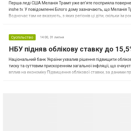
Перша леді США Меланія Трамп уже впʼяте посприяла повернен
inshe.tv. У повідомленні Білого дому зазначають, що Меланія Т
Водночас там не вказують, з яких регіонів ці діти, скільки їм р
розбудова миру важливі для цих зусиль, їх перевершує...
Суспільство
14:00,
31 липня
НБУ підняв облікову ставку до 15,5
Національний банк України ухвалив рішення підвищити обліков
тиску та суттєвим прискоренням загальної інфляції, що очікує
вплив на економіку Підвищення облікової ставки, за даними 
для інвесторів, посилення стійкості валютного ринку, а так...