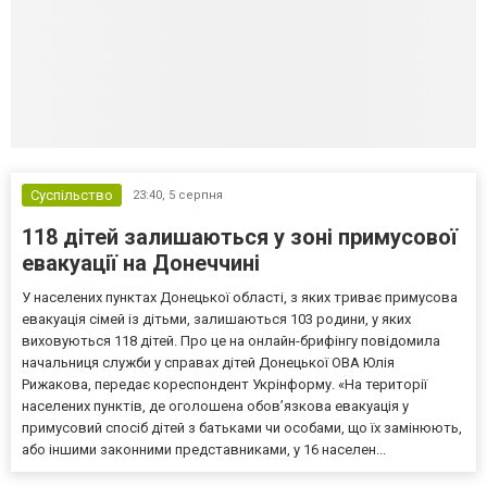
Суспільство
23:40,
5 серпня
118 дітей залишаються у зоні примусової
евакуації на Донеччині
У населених пунктах Донецької області, з яких триває примусова
евакуація сімей із дітьми, залишаються 103 родини, у яких
виховуються 118 дітей. Про це на онлайн-брифінгу повідомила
начальниця служби у справах дітей Донецької ОВА Юлія
Рижакова, передає кореспондент Укрінформу. «На території
населених пунктів, де оголошена обов’язкова евакуація у
примусовий спосіб дітей з батьками чи особами, що їх замінюють,
або іншими законними представниками, у 16 населен...