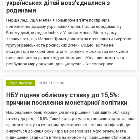
українських дітей возз'єдналися з
родинами
Перша леді США Меланія Трамп уже впʼяте посприяла
поверненню додому українських дітей. Про це повідомили у
Білому домі, передає inshe.tv. У повідомленні Білого дому
зазначають, що Меланія Трамп допомогла возз’єднати «чергову
групу українських та російських дітей». Водночас там не
вказують, з яких регіонів ці діти, скільки їм років, і за яких умов
вони опинилися далеко від своїх родин. «Хоча дипломатія та
розбудова миру важливі для цих зусиль, їх перевершує...
Суспільство
14:00,
31 липня
НБУ підняв облікову ставку до 15,5%:
причини посилення монетарної політики
Національний банк України ухвалив рішення підвищити облікову
ставку до рівня 15,5%. Такий крок регулятор пояснює зростанням
цінового тиску та суттєвим прискоренням загальної інфляції, що
очікується до кінця року. Про це розповідає AgroReview. Мета
підвищення ставки та вплив на економіку Підвищення облікової