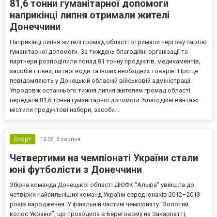
81,6 тонни гуманітарної допомоги
наприкінці липня отримали жителі
Донеччини
Наприкінці липня жителі громад області отримали чергову партію
гуманітарної допомоги. За тиждень благодійні організації та
партнери розподілили понад 81 тонну продуктів, медикаментів,
засобів гігієни, питної води та інших необхідних товарів. Про це
повідомляють у Донецькій обласній військовій адміністрації.
Упродовж останнього тижня липня жителям громад області
передали 81,6 тонни гуманітарної допомоги. Благодійні вантажі
містили продуктові набори, засоби...
Спорт
12:35,
3 серпня
Четвертими на чемпіонаті України стали
юні футболісти з Донеччини
Збірна команда Донецької області ДЮФК “Альфа” увійшла до
четвірки найсильніших команд України серед юнаків 2012–2013
років народження. У фінальній частині чемпіонату “Золотий
колос України”, що проходила в Береговому на Закарпатті,