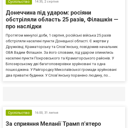
Суспільство
14:35,
2 серпня
Донеччина під ударом: росіяни
обстріляли область 25 разів, Філашкін —
про наслідки
Протягом минулої доби, 1 серпня, російські війська 25 разів
обстріляли населені пункти Донецької області. Є жертви у
Дружківці, Краматорську та Слов’янську, повідомив начальник
ОВА Вадим Філашкін. За його словами, під ударом опинились
населені пункти Покровського та Краматорського районів. У
Білозерському дві багатоповерхівки зруйновані та одна
пошкоджена. У Райгородку Миколаївської громади зруйновані
два приватні будинки. У Слов’янську поранено людину, по...
Селидово и Новогродовке
Справочная
Так
Суспільство
16:00,
31 липня
За сприяння Меланії Трамп п'ятеро