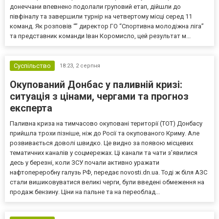
донеччани впевнено подолали груповий етап, дійшли до
півфіналу та завершили турнір на четвертому місці серед 11
команд. Як розповів “” директор ГО “Спортивна молодіжна ліга”
та представник команди Іван Коромисло, цей результат м...
Суспільство
18:23,
2 серпня
Окупований Донбас у паливній кризі:
ситуація з цінами, чергами та прогноз
експерта
Паливна криза на тимчасово окуповані території (ТОТ) Донбасу
прийшла трохи пізніше, ніж до Росії та окупованого Криму. Але
розвивається доволі швидко. Це видно за появою місцевих
тематичних каналів у соцмережах. Ці канали та чати з’явилися
десь у березні, коли ЗСУ почали активно уражати
нафтопереробну галузь РФ, передає novosti.dn.ua. Тоді ж біля АЗС
стали вишиковуватися великі черги, були введені обмеження на
продаж бензину. Ціни на пальне та на переоблад...