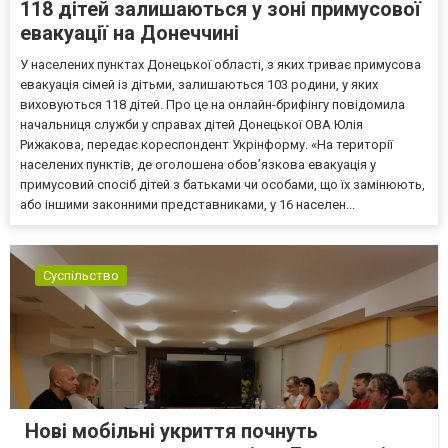
118 дітей залишаються у зоні примусової
евакуації на Донеччині
У населених пунктах Донецької області, з яких триває примусова
евакуація сімей із дітьми, залишаються 103 родини, у яких
виховуються 118 дітей. Про це на онлайн-брифінгу повідомила
начальниця служби у справах дітей Донецької ОВА Юлія
Рижакова, передає кореспондент Укрінформу. «На території
населених пунктів, де оголошена обов’язкова евакуація у
примусовий спосіб дітей з батьками чи особами, що їх замінюють,
або іншими законними представниками, у 16 населен...
Суспільство
Нові мобільні укриття почнуть