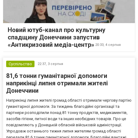
Новий ютуб-канал про культурну
спадщину Донеччини запустив
«Антикризовий медіа-центр»
20:33,
4 серпня
Суспільство
22:37,
3 серпня
81,6 тонни гуманітарної допомоги
наприкінці липня отримали жителі
Донеччини
Наприкінці липня жителі громад області отримали чергову партію
гуманітарної допомоги. За тиждень благодійні організації та
партнери розподілили понад 81 тонну продуктів, медикаментів,
засобів гігієни, питної води та інших необхідних товарів. Про це
повідомляють у Донецькій обласній військовій адміністрації.
Упродовж останнього тижня липня жителям громад області
передали 81,6 тонни гуманітарної допомоги. Благодійні вантажі