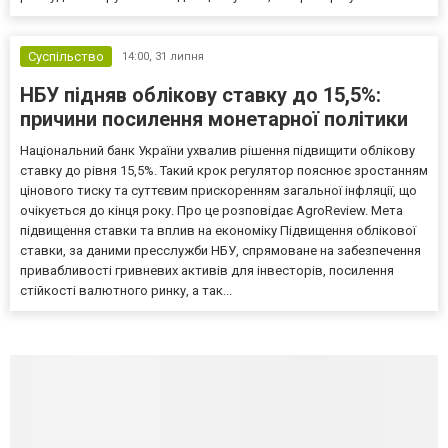
Суспільство
14:00,
31 липня
НБУ підняв облікову ставку до 15,5%:
причини посилення монетарної політики
Національний банк України ухвалив рішення підвищити облікову
ставку до рівня 15,5%. Такий крок регулятор пояснює зростанням
цінового тиску та суттєвим прискоренням загальної інфляції, що
очікується до кінця року. Про це розповідає AgroReview. Мета
підвищення ставки та вплив на економіку Підвищення облікової
ставки, за даними пресслужби НБУ, спрямоване на забезпечення
привабливості гривневих активів для інвесторів, посилення
стійкості валютного ринку, а так...