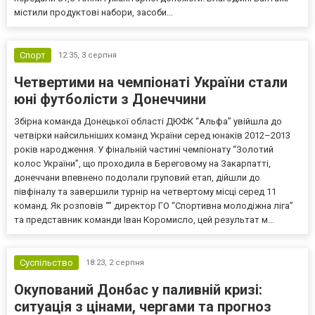
містили продуктові набори, засоби...
Спорт
12:35,
3 серпня
Четвертими на чемпіонаті України стали
юні футболісти з Донеччини
Збірна команда Донецької області ДЮФК “Альфа” увійшла до
четвірки найсильніших команд України серед юнаків 2012–2013
років народження. У фінальній частині чемпіонату “Золотий
колос України”, що проходила в Береговому на Закарпатті,
донеччани впевнено подолали груповий етап, дійшли до
півфіналу та завершили турнір на четвертому місці серед 11
команд. Як розповів “” директор ГО “Спортивна молодіжна ліга”
та представник команди Іван Коромисло, цей результат м...
Суспільство
18:23,
2 серпня
Окупований Донбас у паливній кризі:
ситуація з цінами, чергами та прогноз