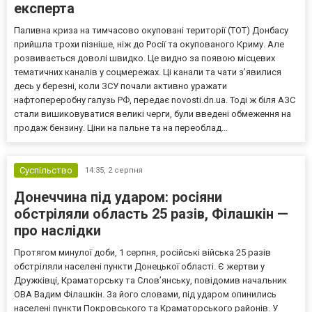
експерта
Паливна криза на тимчасово окуповані території (ТОТ) Донбасу
прийшла трохи пізніше, ніж до Росії та окупованого Криму. Але
розвивається доволі швидко. Це видно за появою місцевих
тематичних каналів у соцмережах. Ці канали та чати з’явилися
десь у березні, коли ЗСУ почали активно уражати
нафтопереробну галузь РФ, передає novosti.dn.ua. Тоді ж біля АЗС
стали вишиковуватися великі черги, були введені обмеження на
продаж бензину. Ціни на пальне та на переоблад...
Суспільство
14:35,
2 серпня
Донеччина під ударом: росіяни
обстріляли область 25 разів, Філашкін —
про наслідки
Протягом минулої доби, 1 серпня, російські війська 25 разів
обстріляли населені пункти Донецької області. Є жертви у
Дружківці, Краматорську та Слов’янську, повідомив начальник
ОВА Вадим Філашкін. За його словами, під ударом опинились
населені пункти Покровського та Краматорського районів. У