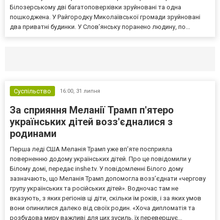
Білозерському дві багатоповерхівки зруйновані та одна
пошкоджена. У Райгородку Миколаївської громади зруйновані
два приватні будинки. У Слов’янську поранено людину, по...
Селидово и Новогродовке
Справочная
Так
Суспільство
16:00,
31 липня
За сприяння Меланії Трамп п'ятеро
українських дітей возз'єдналися з
родинами
Перша леді США Меланія Трамп уже впʼяте посприяла
поверненню додому українських дітей. Про це повідомили у
Білому домі, передає inshe.tv. У повідомленні Білого дому
зазначають, що Меланія Трамп допомогла возз’єднати «чергову
групу українських та російських дітей». Водночас там не
вказують, з яких регіонів ці діти, скільки їм років, і за яких умов
вони опинилися далеко від своїх родин. «Хоча дипломатія та
розбудова миру важливі для цих зусиль, їх перевершує...