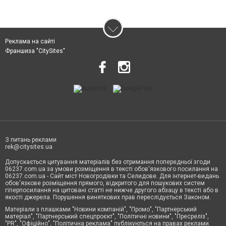
Реклама на сайті
Франшиза "CitySites"
З питань реклами
rek@citysites.ua
Допускається цитування матеріалів без отримання попередньої згоди
06237.com.ua за умови розміщення в тексті обов'язкового посилання на
06237.com.ua - Сайт міст Новогродівки та Селидове. Для інтернет-видань
обов'язкове розміщення прямого, відкритого для пошукових систем
гіперпосилання на цитовані статті не нижче другого абзацу в тексті або в
якості джерела. Порушення виняткових прав переслідується Законом.
Матеріали з плашками "Новини компаній", "Промо", "Партнерський
матеріал", "Партнерський спецпроєкт", "Політичні новини", "Пресреліз",
"PR", "Офіційно", "Політична реклама" публікуються на правах реклами.