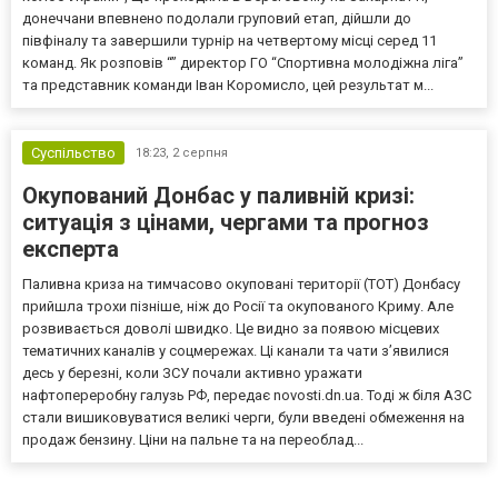
донеччани впевнено подолали груповий етап, дійшли до
півфіналу та завершили турнір на четвертому місці серед 11
команд. Як розповів “” директор ГО “Спортивна молодіжна ліга”
та представник команди Іван Коромисло, цей результат м...
Суспільство
18:23,
2 серпня
Окупований Донбас у паливній кризі:
ситуація з цінами, чергами та прогноз
експерта
Паливна криза на тимчасово окуповані території (ТОТ) Донбасу
прийшла трохи пізніше, ніж до Росії та окупованого Криму. Але
розвивається доволі швидко. Це видно за появою місцевих
тематичних каналів у соцмережах. Ці канали та чати з’явилися
десь у березні, коли ЗСУ почали активно уражати
нафтопереробну галузь РФ, передає novosti.dn.ua. Тоді ж біля АЗС
стали вишиковуватися великі черги, були введені обмеження на
продаж бензину. Ціни на пальне та на переоблад...