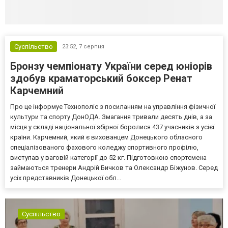
Суспільство
23:52,
7 серпня
Бронзу чемпіонату України серед юніорів
здобув краматорський боксер Ренат
Карчемний
Про це інформує Технополіс з посиланням на управління фізичної
культури та спорту ДонОДА. Змагання тривали десять днів, а за
місця у складі національної збірної боролися 437 учасників з усієї
країни. Карчемний, який є вихованцем Донецького обласного
спеціалізованого фахового коледжу спортивного профілю,
виступав у ваговій категорії до 52 кг. Підготовкою спортсмена
займаються тренери Андрій Бичков та Олександр Біжунов. Серед
усіх представників Донецької обл...
Суспільство