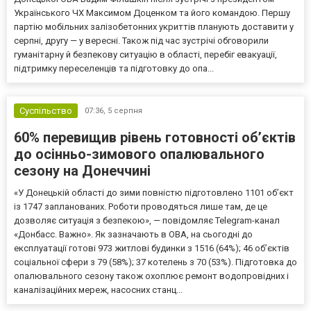
Українського ЧХ Максимом Доценком та його командою. Першу
партію мобільних залізобетонних укриттів планують доставити у
серпні, другу — у вересні. Також під час зустрічі обговорили
гуманітарну й безпекову ситуацію в області, перебіг евакуації,
підтримку переселенців та підготовку до опа...
Суспільство
07:36,
5 серпня
60% перевищив рівень готовності об’єктів
до осінньо-зимового опалювального
сезону на Донеччині
«У Донецькій області до зими повністю підготовлено 1101 об’єкт
із 1747 запланованих. Роботи проводяться лише там, де це
дозволяє ситуація з безпекою», — повідомляє Telegram-канал
«Донбасс. Важно». Як зазначають в ОВА, на сьогодні до
експлуатації готові 973 житлові будинки з 1516 (64%); 46 об’єктів
соціальної сфери з 79 (58%); 37 котелень з 70 (53%). Підготовка до
опалювального сезону також охоплює ремонт водопровідних і
каналізаційних мереж, насосних станц...