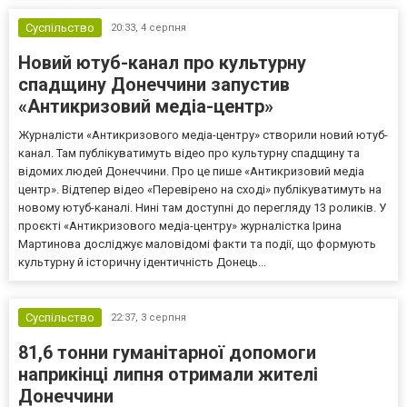
Суспільство
20:33,
4 серпня
Новий ютуб-канал про культурну
спадщину Донеччини запустив
«Антикризовий медіа-центр»
Журналісти «Антикризового медіа-центру» створили новий ютуб-
канал. Там публікуватимуть відео про культурну спадщину та
відомих людей Донеччини. Про це пише «Антикризовий медіа
центр». Відтепер відео «Перевірено на сході» публікуватимуть на
новому ютуб-каналі. Нині там доступні до перегляду 13 роликів. У
проєкті «Антикризового медіа-центру» журналістка Ірина
Мартинова досліджує маловідомі факти та події, що формують
культурну й історичну ідентичність Донець...
Суспільство
22:37,
3 серпня
81,6 тонни гуманітарної допомоги
наприкінці липня отримали жителі
Донеччини