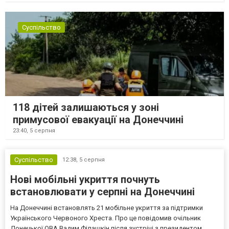
Суспільство
118 дітей залишаються у зоні
примусової евакуації на Донеччині
23:40,
5 серпня
Суспільство
12:38,
5 серпня
Нові мобільні укриття почнуть
встановлювати у серпні на Донеччині
На Донеччині встановлять 21 мобільне укриття за підтримки
Українського Червоного Хреста. Про це повідомив очільник
Донецької ОВА Вадим Філашкін після зустрічі з президентом