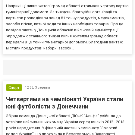
Наприкінці липня жителі громад області отримали чергову партію
гуманітарної допомоги. За тиждень благодійні організації та
партнери розподілили понад 81 тонну продуктів, медикаментів,
засобів гігієни, питної води та інших необхідних товарів. Про це
повідомляють у Донецькій обласній військовій адміністрації.
Упродовж останнього тижня липня жителям громад області
передали 81,6 тонни гуманітарної допомоги. Благодійні вантажі
містили продуктові набори, засоби...
Селидово и Новогродовке
Справочная
Так
Спорт
12:35,
3 серпня
Четвертими на чемпіонаті України стали
юні футболісти з Донеччини
Збірна команда Донецької області ДЮФК “Альфа” увійшла до
четвірки найсильніших команд України серед юнаків 2012–2013
років народження. У фінальній частині чемпіонату “Золотий
колос України”, що проходила в Береговому на Закарпатті,