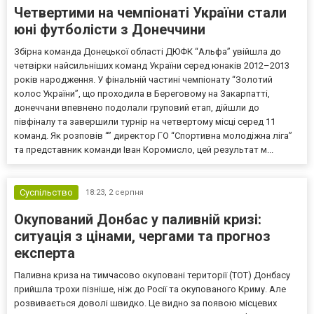
Четвертими на чемпіонаті України стали
юні футболісти з Донеччини
Збірна команда Донецької області ДЮФК “Альфа” увійшла до
четвірки найсильніших команд України серед юнаків 2012–2013
років народження. У фінальній частині чемпіонату “Золотий
колос України”, що проходила в Береговому на Закарпатті,
донеччани впевнено подолали груповий етап, дійшли до
півфіналу та завершили турнір на четвертому місці серед 11
команд. Як розповів “” директор ГО “Спортивна молодіжна ліга”
та представник команди Іван Коромисло, цей результат м...
Суспільство
18:23,
2 серпня
Окупований Донбас у паливній кризі:
ситуація з цінами, чергами та прогноз
експерта
Паливна криза на тимчасово окуповані території (ТОТ) Донбасу
прийшла трохи пізніше, ніж до Росії та окупованого Криму. Але
розвивається доволі швидко. Це видно за появою місцевих