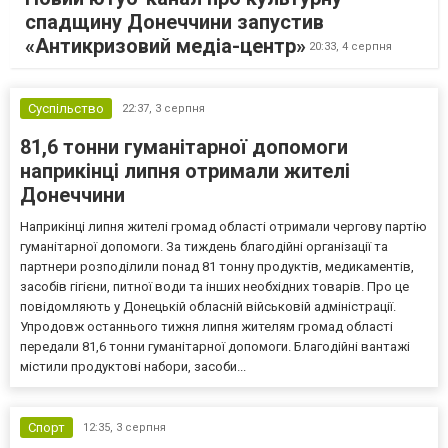
спадщину Донеччини запустив
«Антикризовий медіа-центр»
20:33,
4 серпня
Суспільство
22:37,
3 серпня
81,6 тонни гуманітарної допомоги
наприкінці липня отримали жителі
Донеччини
Наприкінці липня жителі громад області отримали чергову партію
гуманітарної допомоги. За тиждень благодійні організації та
партнери розподілили понад 81 тонну продуктів, медикаментів,
засобів гігієни, питної води та інших необхідних товарів. Про це
повідомляють у Донецькій обласній військовій адміністрації.
Упродовж останнього тижня липня жителям громад області
передали 81,6 тонни гуманітарної допомоги. Благодійні вантажі
містили продуктові набори, засоби...
Спорт
12:35,
3 серпня