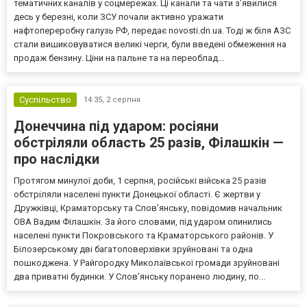
тематичних каналів у соцмережах. Ці канали та чати з’явилися
десь у березні, коли ЗСУ почали активно уражати
нафтопереробну галузь РФ, передає novosti.dn.ua. Тоді ж біля АЗС
стали вишиковуватися великі черги, були введені обмеження на
продаж бензину. Ціни на пальне та на переоблад...
Суспільство
14:35,
2 серпня
Донеччина під ударом: росіяни
обстріляли область 25 разів, Філашкін —
про наслідки
Протягом минулої доби, 1 серпня, російські війська 25 разів
обстріляли населені пункти Донецької області. Є жертви у
Дружківці, Краматорську та Слов’янську, повідомив начальник
ОВА Вадим Філашкін. За його словами, під ударом опинились
населені пункти Покровського та Краматорського районів. У
Білозерському дві багатоповерхівки зруйновані та одна
пошкоджена. У Райгородку Миколаївської громади зруйновані
два приватні будинки. У Слов’янську поранено людину, по...