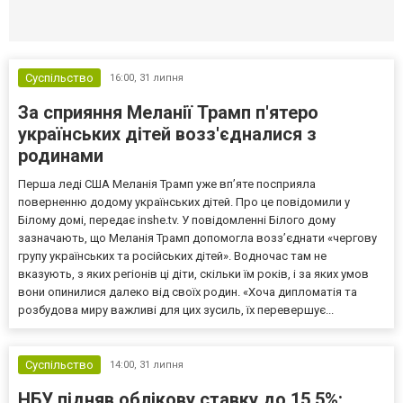
Селидово и Новогродовке
Справочная
Так
Суспільство
16:00,
31 липня
За сприяння Меланії Трамп п'ятеро
українських дітей возз'єдналися з
родинами
Перша леді США Меланія Трамп уже впʼяте посприяла
поверненню додому українських дітей. Про це повідомили у
Білому домі, передає inshe.tv. У повідомленні Білого дому
зазначають, що Меланія Трамп допомогла возз’єднати «чергову
групу українських та російських дітей». Водночас там не
вказують, з яких регіонів ці діти, скільки їм років, і за яких умов
вони опинилися далеко від своїх родин. «Хоча дипломатія та
розбудова миру важливі для цих зусиль, їх перевершує...
Суспільство
14:00,
31 липня
НБУ підняв облікову ставку до 15,5%: