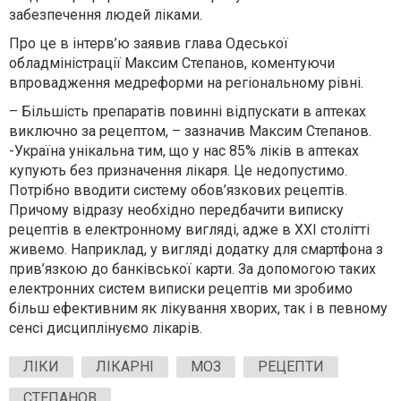
забезпечення людей ліками.
Про це в інтерв’ю заявив глава Одеської
обладміністрації Максим Степанов, коментуючи
впровадження медреформи на регіональному рівні.
– Більшість препаратів повинні відпускати в аптеках
виключно за рецептом, – зазначив Максим Степанов.
-Україна унікальна тим, що у нас 85% ліків в аптеках
купують без призначення лікаря. Це недопустимо.
Потрібно вводити систему обов’язкових рецептів.
Причому відразу необхідно передбачити виписку
рецептів в електронному вигляді, адже в XXI столітті
живемо. Наприклад, у вигляді додатку для смартфона з
прив’язкою до банківської карти. За допомогою таких
електронних систем виписки рецептів ми зробимо
більш ефективним як лікування хворих, так і в певному
сенсі дисциплінуємо лікарів.
ЛІКИ
ЛІКАРНІ
МОЗ
РЕЦЕПТИ
СТЕПАНОВ