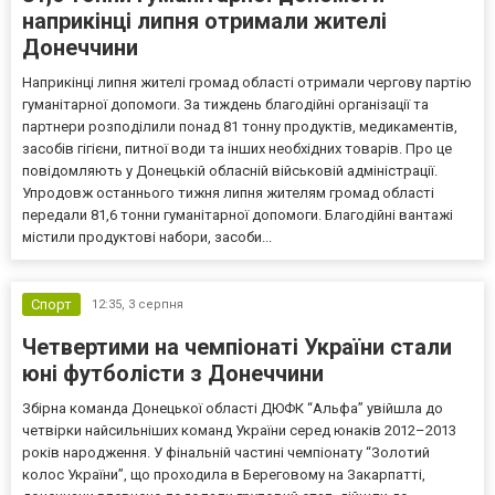
наприкінці липня отримали жителі
Донеччини
Наприкінці липня жителі громад області отримали чергову партію
гуманітарної допомоги. За тиждень благодійні організації та
партнери розподілили понад 81 тонну продуктів, медикаментів,
засобів гігієни, питної води та інших необхідних товарів. Про це
повідомляють у Донецькій обласній військовій адміністрації.
Упродовж останнього тижня липня жителям громад області
передали 81,6 тонни гуманітарної допомоги. Благодійні вантажі
містили продуктові набори, засоби...
Спорт
12:35,
3 серпня
Четвертими на чемпіонаті України стали
юні футболісти з Донеччини
Збірна команда Донецької області ДЮФК “Альфа” увійшла до
четвірки найсильніших команд України серед юнаків 2012–2013
років народження. У фінальній частині чемпіонату “Золотий
колос України”, що проходила в Береговому на Закарпатті,