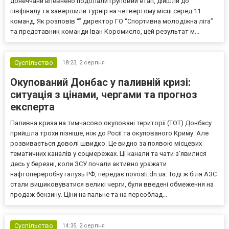
донеччани впевнено подолали груповий етап, дійшли до
півфіналу та завершили турнір на четвертому місці серед 11
команд. Як розповів “” директор ГО “Спортивна молодіжна ліга”
та представник команди Іван Коромисло, цей результат м...
Суспільство
18:23,
2 серпня
Окупований Донбас у паливній кризі:
ситуація з цінами, чергами та прогноз
експерта
Паливна криза на тимчасово окуповані території (ТОТ) Донбасу
прийшла трохи пізніше, ніж до Росії та окупованого Криму. Але
розвивається доволі швидко. Це видно за появою місцевих
тематичних каналів у соцмережах. Ці канали та чати з’явилися
десь у березні, коли ЗСУ почали активно уражати
нафтопереробну галузь РФ, передає novosti.dn.ua. Тоді ж біля АЗС
стали вишиковуватися великі черги, були введені обмеження на
продаж бензину. Ціни на пальне та на переоблад...
Суспільство
14:35,
2 серпня