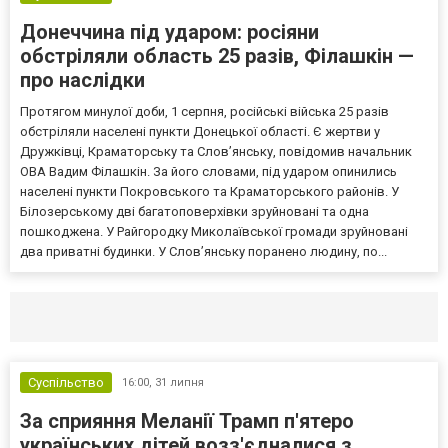
Донеччина під ударом: росіяни
обстріляли область 25 разів, Філашкін —
про наслідки
Протягом минулої доби, 1 серпня, російські війська 25 разів
обстріляли населені пункти Донецької області. Є жертви у
Дружківці, Краматорську та Слов’янську, повідомив начальник
ОВА Вадим Філашкін. За його словами, під ударом опинились
населені пункти Покровського та Краматорського районів. У
Білозерському дві багатоповерхівки зруйновані та одна
пошкоджена. У Райгородку Миколаївської громади зруйновані
два приватні будинки. У Слов’янську поранено людину, по...
Селидово и Новогродовке
Справочная
Так
Суспільство
16:00,
31 липня
За сприяння Меланії Трамп п'ятеро
українських дітей возз'єдналися з