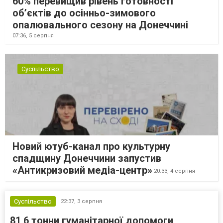
60% перевищив рівень готовності
об’єктів до осінньо-зимового
опалювального сезону на Донеччині
07:36,
5 серпня
Суспільство
Новий ютуб-канал про культурну
спадщину Донеччини запустив
«Антикризовий медіа-центр»
20:33,
4 серпня
Суспільство
22:37,
3 серпня
81,6 тонни гуманітарної допомоги