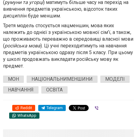
(
румуни та угорці
) матимуть більше часу на перехід на
вивчення предметів українською, відсоток таких
дисциплін буде меншим.
Третя модель
стосується нацменшин, мова яких
належить до однієї з українською мовної сім’ї, а також,
що проживають переважно в середовищі власної мови
(
російська мова
). Ці учні переходитимуть на навчання
предметів українською одразу після 5 класу. При цьому
у школі продовжать викладати російську мову як
предмет.
МОН
НАЦІОНАЛЬНИМЕНШИНИ
МОДЕЛІ
НАВЧАННЯ
ОСВІТА
Reddit
Telegram
Viber
WhatsApp