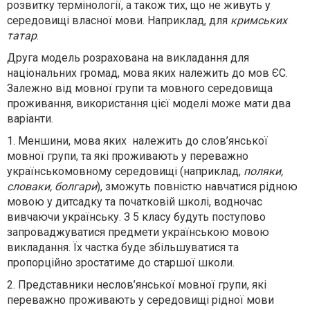
розвитку термінології, а також тих, що не живуть у
середовищі власної мови. Наприклад, для
кримських
татар
.
Друга модель
розрахована на викладання для
національних громад, мова яких належить до мов ЄС.
Залежно від мовної групи та мовного середовища
проживання, використання цієї моделі може мати два
варіанти.
1. Меншини, мова яких належить до слов’янської
мовної групи, та які проживають у переважно
українськомовному середовищі (наприклад,
поляки,
словаки, болгари
), зможуть повністю навчатися рідною
мовою у дитсадку та початковій школі, водночас
вивчаючи українську. З 5 класу будуть поступово
запроваджуватися предмети українською мовою
викладання. Їх частка буде збільшуватися та
пропорційно зростатиме до старшої школи.
2. Представники неслов’янської мовної групи, які
переважно проживають у середовищі рідної мови