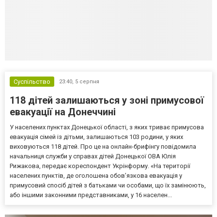
Суспільство
23:40,
5 серпня
118 дітей залишаються у зоні примусової
евакуації на Донеччині
У населених пунктах Донецької області, з яких триває примусова
евакуація сімей із дітьми, залишаються 103 родини, у яких
виховуються 118 дітей. Про це на онлайн-брифінгу повідомила
начальниця служби у справах дітей Донецької ОВА Юлія
Рижакова, передає кореспондент Укрінформу. «На території
населених пунктів, де оголошена обов’язкова евакуація у
примусовий спосіб дітей з батьками чи особами, що їх замінюють,
або іншими законними представниками, у 16 населен...