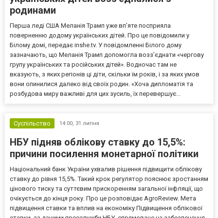
родинами
Перша леді США Меланія Трамп уже впʼяте посприяла
поверненню додому українських дітей. Про це повідомили у
Білому домі, передає inshe.tv. У повідомленні Білого дому
зазначають, що Меланія Трамп допомогла возз’єднати «чергову
групу українських та російських дітей». Водночас там не
вказують, з яких регіонів ці діти, скільки їм років, і за яких умов
вони опинилися далеко від своїх родин. «Хоча дипломатія та
розбудова миру важливі для цих зусиль, їх перевершує...
Суспільство
14:00,
31 липня
НБУ підняв облікову ставку до 15,5%:
причини посилення монетарної політики
Національний банк України ухвалив рішення підвищити облікову
ставку до рівня 15,5%. Такий крок регулятор пояснює зростанням
цінового тиску та суттєвим прискоренням загальної інфляції, що
очікується до кінця року. Про це розповідає AgroReview. Мета
підвищення ставки та вплив на економіку Підвищення облікової
ставки, за даними пресслужби НБУ, спрямоване на забезпечення