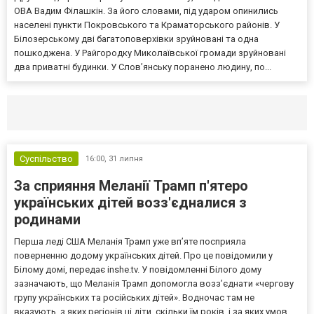
ОВА Вадим Філашкін. За його словами, під ударом опинились
населені пункти Покровського та Краматорського районів. У
Білозерському дві багатоповерхівки зруйновані та одна
пошкоджена. У Райгородку Миколаївської громади зруйновані
два приватні будинки. У Слов’янську поранено людину, по...
Селидово и Новогродовке
Справочная
Так
Суспільство
16:00,
31 липня
За сприяння Меланії Трамп п'ятеро
українських дітей возз'єдналися з
родинами
Перша леді США Меланія Трамп уже впʼяте посприяла
поверненню додому українських дітей. Про це повідомили у
Білому домі, передає inshe.tv. У повідомленні Білого дому
зазначають, що Меланія Трамп допомогла возз’єднати «чергову
групу українських та російських дітей». Водночас там не
вказують, з яких регіонів ці діти, скільки їм років, і за яких умов