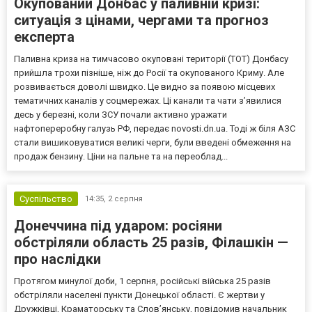
Окупований Донбас у паливній кризі:
ситуація з цінами, чергами та прогноз
експерта
Паливна криза на тимчасово окуповані території (ТОТ) Донбасу
прийшла трохи пізніше, ніж до Росії та окупованого Криму. Але
розвивається доволі швидко. Це видно за появою місцевих
тематичних каналів у соцмережах. Ці канали та чати з’явилися
десь у березні, коли ЗСУ почали активно уражати
нафтопереробну галузь РФ, передає novosti.dn.ua. Тоді ж біля АЗС
стали вишиковуватися великі черги, були введені обмеження на
продаж бензину. Ціни на пальне та на переоблад...
Суспільство
14:35,
2 серпня
Донеччина під ударом: росіяни
обстріляли область 25 разів, Філашкін —
про наслідки
Протягом минулої доби, 1 серпня, російські війська 25 разів
обстріляли населені пункти Донецької області. Є жертви у
Дружківці, Краматорську та Слов’янську, повідомив начальник