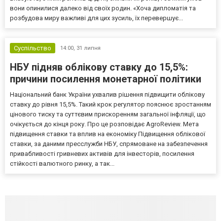
вони опинилися далеко від своїх родин. «Хоча дипломатія та
розбудова миру важливі для цих зусиль, їх перевершує...
Суспільство
14:00,
31 липня
НБУ підняв облікову ставку до 15,5%:
причини посилення монетарної політики
Національний банк України ухвалив рішення підвищити облікову
ставку до рівня 15,5%. Такий крок регулятор пояснює зростанням
цінового тиску та суттєвим прискоренням загальної інфляції, що
очікується до кінця року. Про це розповідає AgroReview. Мета
підвищення ставки та вплив на економіку Підвищення облікової
ставки, за даними пресслужби НБУ, спрямоване на забезпечення
привабливості гривневих активів для інвесторів, посилення
стійкості валютного ринку, а так...