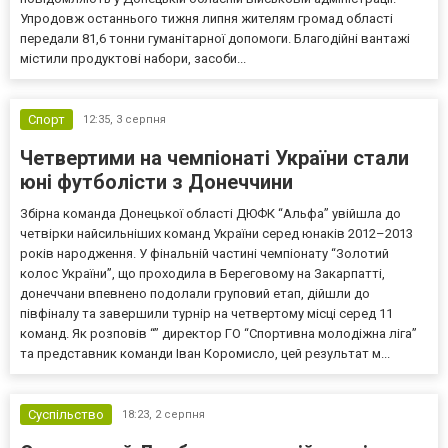
Упродовж останнього тижня липня жителям громад області
передали 81,6 тонни гуманітарної допомоги. Благодійні вантажі
містили продуктові набори, засоби...
Спорт
12:35,
3 серпня
Четвертими на чемпіонаті України стали
юні футболісти з Донеччини
Збірна команда Донецької області ДЮФК “Альфа” увійшла до
четвірки найсильніших команд України серед юнаків 2012–2013
років народження. У фінальній частині чемпіонату “Золотий
колос України”, що проходила в Береговому на Закарпатті,
донеччани впевнено подолали груповий етап, дійшли до
півфіналу та завершили турнір на четвертому місці серед 11
команд. Як розповів “” директор ГО “Спортивна молодіжна ліга”
та представник команди Іван Коромисло, цей результат м...
Суспільство
18:23,
2 серпня