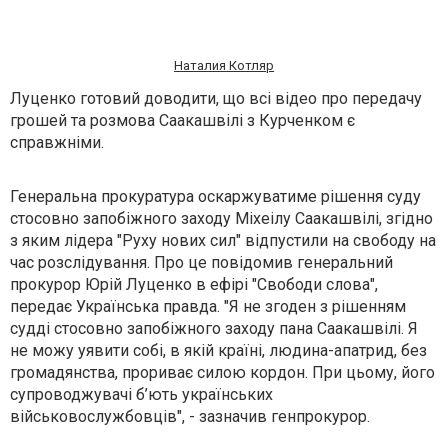
Наталия Котляр
Луценко готовий доводити, що всі відео про передачу
грошей та розмова Саакашвілі з Курченком є
справжніми.
Генеральна прокуратура оскаржуватиме рішення суду
стосовно запобіжного заходу Міхеілу Саакашвілі, згідно
з яким лідера "Руху нових сил" відпустили на свободу на
час розслідування. Про це повідомив генеральний
прокурор Юрій Луценко в ефірі "Свободи слова",
передає Українська правда. "Я не згоден з рішенням
судді стосовно запобіжного заходу пана Саакашвілі. Я
не можу уявити собі, в якій країні, людина-апатрид, без
громадянства, прориває силою кордон. При цьому, його
супроводжувачі б’ють українських
військовослужбовців", - зазначив генпрокурор.