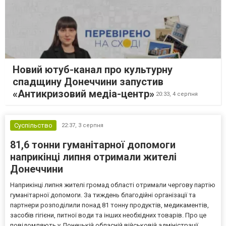
Новий ютуб-канал про культурну
спадщину Донеччини запустив
«Антикризовий медіа-центр»
20:33,
4 серпня
Суспільство
22:37,
3 серпня
81,6 тонни гуманітарної допомоги
наприкінці липня отримали жителі
Донеччини
Наприкінці липня жителі громад області отримали чергову партію
гуманітарної допомоги. За тиждень благодійні організації та
партнери розподілили понад 81 тонну продуктів, медикаментів,
засобів гігієни, питної води та інших необхідних товарів. Про це
повідомляють у Донецькій обласній військовій адміністрації.