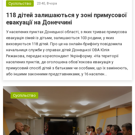
Суспільство
23:40,
Вчора
118 дітей залишаються у зоні примусової
евакуації на Донеччині
У населених пунктах Донецької області, з яких триває примусова
евакуація сімей із дітьми, залишаються 103 родини, у яких
виховуються 118 дітей. Про це на онлайн-брифінгу повідомила
начальниця служби у справах дітей Донецької ОВА Юлія
Рижакова, передає кореспондент Укрінформу. «На території
населених пунктів, де оголошена обов’язкова евакуація у
примусовий спосіб дітей з батьками чи особами, що їх замінюють,
або іншими законними представниками, у 16 населен...
Суспільство