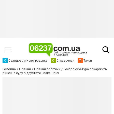
С
Селидово и Новогродовке
С
Справочная
Т
Такси
Головна
Новини
Новини політики
Генпрокуратура оскаржить
рішення суду відпустити Саакашвілі