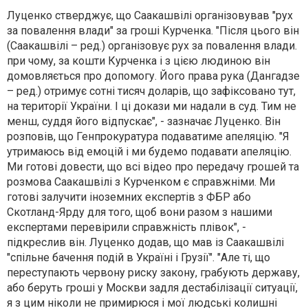
Луценко стверджує, що Саакашвілі організовував "рух
за повалення влади" за гроші Курченка. "Після цього він
(Саакашвілі – ред.) організовує рух за повалення влади.
при чому, за кошти Курченка і з цією людиною він
домовляється про допомогу. Його права рука (Дангадзе
– ред.) отримує сотні тисяч доларів, що зафіксовано тут,
на території України. І ці докази ми надали в суд. Тим не
менш, суддя його відпускає", - зазначає Луценко. Він
розповів, що Генпрокуратура подаватиме апеляцію. "Я
утримаюсь від емоцій і ми будемо подавати апеляцію.
Ми готові довести, що всі відео про передачу грошей та
розмова Саакашвілі з Курченком є справжніми. Ми
готові залучити іноземних експертів з ФБР або
Скотланд-Ярду для того, щоб вони разом з нашими
експертами перевірили справжність плівок", -
підкреслив він. Луценко додав, що мав із Саакашвілі
"спільне бачення подій в Україні і Грузії". "Але ті, що
переступають червону риску закону, грабують державу,
або беруть гроші у Москви задля дестабілізації ситуації,
я з цим ніколи не примирюся і мої людські колишні