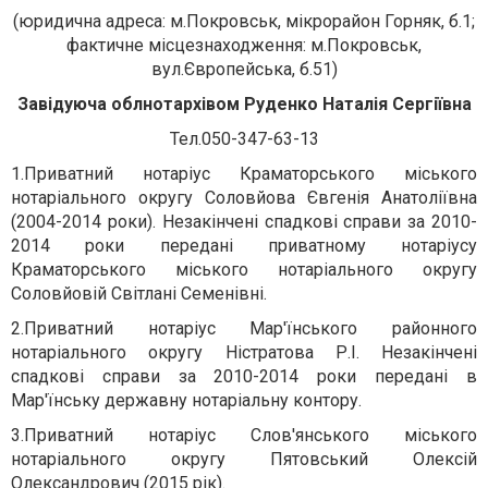
(юридична адреса: м.Покровськ, мікрорайон Горняк, б.1;
фактичне місцезнаходження: м.Покровськ,
вул.Європейська, б.51)
Завідуюча облнотархівом Руденко Наталія Сергіївна
Тел.050-347-63-13
1.
Приватний нотаріус Краматорського міського
нотаріального округу Соловйова Євгенія Анатоліївна
(2004-2014 роки). Незакінчені спадкові справи за 2010-
2014 роки передані приватному нотаріусу
Краматорського міського нотаріального округу
Соловйовій Світлані Семенівні.
2.
Приватний нотаріус Мар'їнського районного
нотаріального округу Ністратова Р.І. Незакінчені
спадкові справи за 2010-2014 роки передані в
Мар'їнську державну нотаріальну контору.
3.
Приватний нотаріус Слов'янського міського
нотаріального округу Пятовський Олексій
Олександрович (2015 рік).