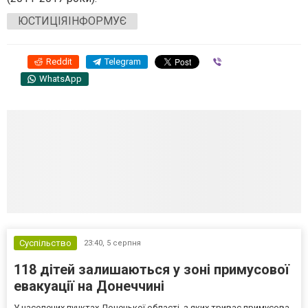
ЮСТИЦІЯІНФОРМУЄ
Reddit
Telegram
Viber
WhatsApp
Суспільство
23:40,
5 серпня
118 дітей залишаються у зоні примусової
евакуації на Донеччині
У населених пунктах Донецької області, з яких триває примусова