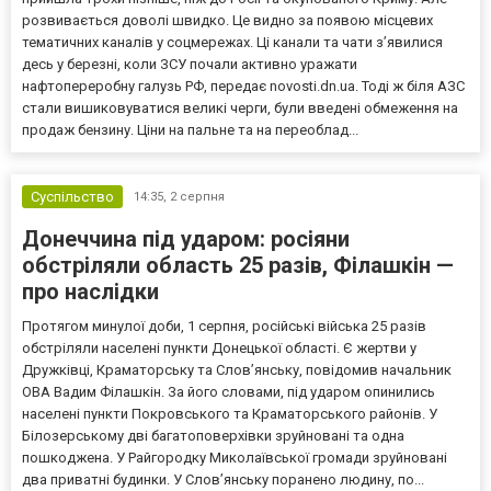
розвивається доволі швидко. Це видно за появою місцевих
тематичних каналів у соцмережах. Ці канали та чати з’явилися
десь у березні, коли ЗСУ почали активно уражати
нафтопереробну галузь РФ, передає novosti.dn.ua. Тоді ж біля АЗС
стали вишиковуватися великі черги, були введені обмеження на
продаж бензину. Ціни на пальне та на переоблад...
Суспільство
14:35,
2 серпня
Донеччина під ударом: росіяни
обстріляли область 25 разів, Філашкін —
про наслідки
Протягом минулої доби, 1 серпня, російські війська 25 разів
обстріляли населені пункти Донецької області. Є жертви у
Дружківці, Краматорську та Слов’янську, повідомив начальник
ОВА Вадим Філашкін. За його словами, під ударом опинились
населені пункти Покровського та Краматорського районів. У
Білозерському дві багатоповерхівки зруйновані та одна
пошкоджена. У Райгородку Миколаївської громади зруйновані
два приватні будинки. У Слов’янську поранено людину, по...