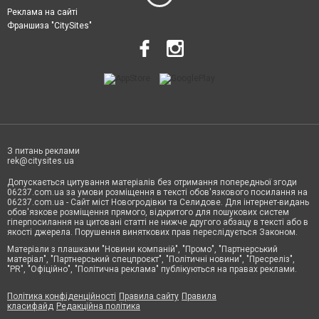
Реклама на сайті
Франшиза "CitySites"
З питань реклами
rek@citysites.ua
Допускається цитування матеріалів без отримання попередньої згоди
06237.com.ua за умови розміщення в тексті обов'язкового посилання на
06237.com.ua - Сайт міст Новогродівки та Селидове. Для інтернет-видань
обов'язкове розміщення прямого, відкритого для пошукових систем
гіперпосилання на цитовані статті не нижче другого абзацу в тексті або в
якості джерела. Порушення виняткових прав переслідується Законом.
Матеріали з плашками "Новини компаній", "Промо", "Партнерський
матеріал", "Партнерський спецпроєкт", "Політичні новини", "Пресреліз",
"PR", "Офіційно", "Політична реклама" публікуються на правах реклами.
Політика конфіденційності
Правила сайту
Правила
класифайд
Редакційна політика