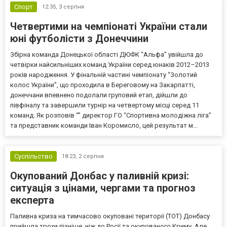
Спорт
12:35,
3 серпня
Четвертими на чемпіонаті України стали
юні футболісти з Донеччини
Збірна команда Донецької області ДЮФК “Альфа” увійшла до
четвірки найсильніших команд України серед юнаків 2012–2013
років народження. У фінальній частині чемпіонату “Золотий
колос України”, що проходила в Береговому на Закарпатті,
донеччани впевнено подолали груповий етап, дійшли до
півфіналу та завершили турнір на четвертому місці серед 11
команд. Як розповів “” директор ГО “Спортивна молодіжна ліга”
та представник команди Іван Коромисло, цей результат м...
Суспільство
18:23,
2 серпня
Окупований Донбас у паливній кризі:
ситуація з цінами, чергами та прогноз
експерта
Паливна криза на тимчасово окуповані території (ТОТ) Донбасу
прийшла трохи пізніше, ніж до Росії та окупованого Криму. Але