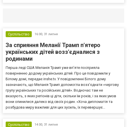
Селидово и Новогродовке
Справочная
Так
Суспільство
16:00,
31 липня
За сприяння Меланії Трамп п'ятеро
українських дітей возз'єдналися з
родинами
Перша леді США Меланія Трамп уже впʼяте посприяла
поверненню додому українських дітей. Про це повідомили у
Білому домі, передає inshe.tv. У повідомленні Білого дому
зазначають, що Меланія Трамп допомогла возз’єднати «чергову
групу українських та російських дітей». Водночас там не
вказують, з яких регіонів ці діти, скільки їм років, і за яких умов
вони опинилися далеко від своїх родин. «Хоча дипломатія та
розбудова миру важливі для цих зусиль, їх перевершує...
Суспільство
14:00,
31 липня