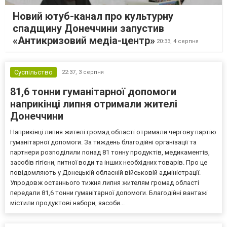
Новий ютуб-канал про культурну
спадщину Донеччини запустив
«Антикризовий медіа-центр»
20:33,
4 серпня
Суспільство
22:37,
3 серпня
81,6 тонни гуманітарної допомоги
наприкінці липня отримали жителі
Донеччини
Наприкінці липня жителі громад області отримали чергову партію
гуманітарної допомоги. За тиждень благодійні організації та
партнери розподілили понад 81 тонну продуктів, медикаментів,
засобів гігієни, питної води та інших необхідних товарів. Про це
повідомляють у Донецькій обласній військовій адміністрації.
Упродовж останнього тижня липня жителям громад області
передали 81,6 тонни гуманітарної допомоги. Благодійні вантажі
містили продуктові набори, засоби...