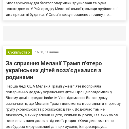
Білозерському дві багатоповерхівки зруйновані та одна
пошкоджена. У Райгородку Миколаївської громади зруйновані
два приватні будинки. У Слов’янську поранено людину, по...
Селидово и Новогродовке
Справочная
Так
Суспільство
16:00,
31 липня
За сприяння Меланії Трамп п'ятеро
українських дітей возз'єдналися з
родинами
Перша леді США Меланія Трамп уже впʼяте посприяла
поверненню додому українських дітей. Про це повідомили у
Білому домі, передає inshe.tv. У повідомленні Білого дому
зазначають, що Меланія Трамп допомогла возз’єднати «чергову
групу українських та російських дітей». Водночас там не
вказують, з яких регіонів ці діти, скільки їм років, і за яких умов
вони опинилися далеко від своїх родин. «Хоча дипломатія та
розбудова миру важливі для цих зусиль, їх перевершує...