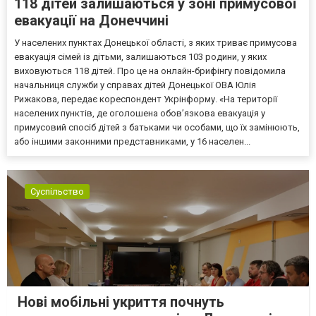
118 дітей залишаються у зоні примусової
евакуації на Донеччині
У населених пунктах Донецької області, з яких триває примусова
евакуація сімей із дітьми, залишаються 103 родини, у яких
виховуються 118 дітей. Про це на онлайн-брифінгу повідомила
начальниця служби у справах дітей Донецької ОВА Юлія
Рижакова, передає кореспондент Укрінформу. «На території
населених пунктів, де оголошена обов’язкова евакуація у
примусовий спосіб дітей з батьками чи особами, що їх замінюють,
або іншими законними представниками, у 16 населен...
Суспільство
Нові мобільні укриття почнуть