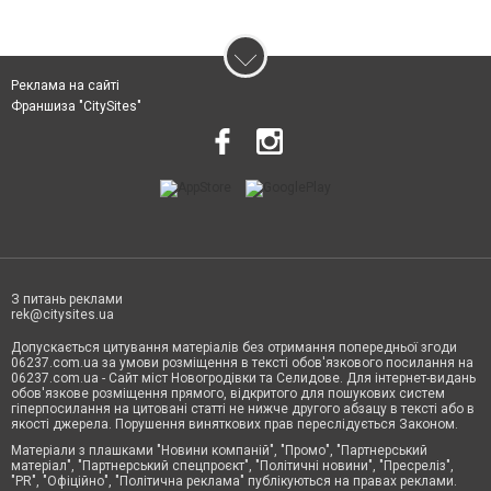
Реклама на сайті
Франшиза "CitySites"
З питань реклами
rek@citysites.ua
Допускається цитування матеріалів без отримання попередньої згоди
06237.com.ua за умови розміщення в тексті обов'язкового посилання на
06237.com.ua - Сайт міст Новогродівки та Селидове. Для інтернет-видань
обов'язкове розміщення прямого, відкритого для пошукових систем
гіперпосилання на цитовані статті не нижче другого абзацу в тексті або в
якості джерела. Порушення виняткових прав переслідується Законом.
Матеріали з плашками "Новини компаній", "Промо", "Партнерський
матеріал", "Партнерський спецпроєкт", "Політичні новини", "Пресреліз",
"PR", "Офіційно", "Політична реклама" публікуються на правах реклами.