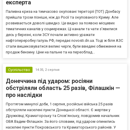
експерта
Паливна криза на тимчасово окуповані території (ТОТ) Донбасу
прийшла трохи пізніше, ніж до Росії та окупованого Криму. Але
розвивається доволі швидко. Це видно за появою місцевих
тематичних каналів у соцмережах. Ці канали та чати з’явилися
десь у березні, коли ЗСУ почали активно уражати
нафтопереробну галузь РФ, передає novosti.dn.ua. Тоді ж біля АЗС
стали вишиковуватися великі черги, були введені обмеження на
продаж бензину. Ціни на пальне та на переоблад...
Суспільство
14:35,
2 серпня
Донеччина під ударом: росіяни
обстріляли область 25 разів, Філашкін —
про наслідки
Протягом минулої доби, 1 серпня, російські війська 25 разів
обстріляли населені пункти Донецької області. Є жертви у
Дружківці, Краматорську та Слов’янську, повідомив начальник
ОВА Вадим Філашкін. За його словами, під ударом опинились
населені пункти Покровського та Краматорського районів. У