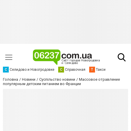
С
Селидово и Новогродовке
С
Справочная
Т
Такси
Головна
Новини
Суспільство новини
Массовое отравление
популярным детским питанием во Франции