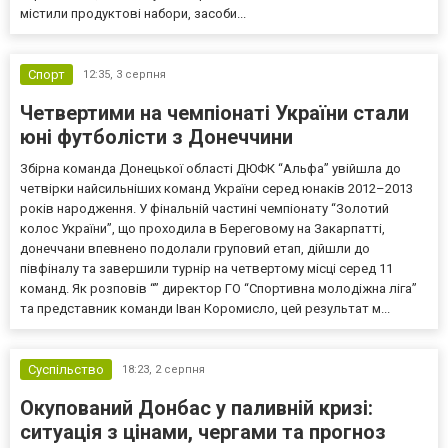
містили продуктові набори, засоби...
Спорт
12:35,
3 серпня
Четвертими на чемпіонаті України стали
юні футболісти з Донеччини
Збірна команда Донецької області ДЮФК “Альфа” увійшла до
четвірки найсильніших команд України серед юнаків 2012–2013
років народження. У фінальній частині чемпіонату “Золотий
колос України”, що проходила в Береговому на Закарпатті,
донеччани впевнено подолали груповий етап, дійшли до
півфіналу та завершили турнір на четвертому місці серед 11
команд. Як розповів “” директор ГО “Спортивна молодіжна ліга”
та представник команди Іван Коромисло, цей результат м...
Суспільство
18:23,
2 серпня
Окупований Донбас у паливній кризі:
ситуація з цінами, чергами та прогноз