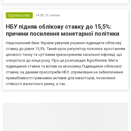
Суспільство
14:00,
31 липня
НБУ підняв облікову ставку до 15,5%:
причини посилення монетарної політики
Національний банк України ухвалив рішення підвищити облікову
ставку до рівня 15,5%. Такий крок регулятор пояснює зростанням
цінового тиску та суттєвим прискоренням загальної інфляції, що
очікується до кінця року. Про це розповідає AgroReview. Мета
підвищення ставки та вплив на економіку Підвищення облікової
ставки, за даними пресслужби НБУ, спрямоване на забезпечення
привабливості гривневих активів для інвесторів, посилення
стійкості валютного ринку, а так...