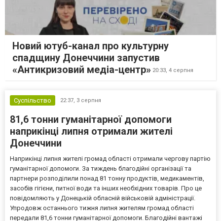
Новий ютуб-канал про культурну
спадщину Донеччини запустив
«Антикризовий медіа-центр»
20:33,
4 серпня
Суспільство
22:37,
3 серпня
81,6 тонни гуманітарної допомоги
наприкінці липня отримали жителі
Донеччини
Наприкінці липня жителі громад області отримали чергову партію
гуманітарної допомоги. За тиждень благодійні організації та
партнери розподілили понад 81 тонну продуктів, медикаментів,
засобів гігієни, питної води та інших необхідних товарів. Про це
повідомляють у Донецькій обласній військовій адміністрації.
Упродовж останнього тижня липня жителям громад області
передали 81,6 тонни гуманітарної допомоги. Благодійні вантажі