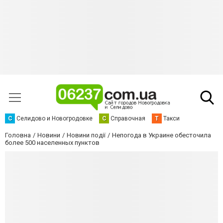
С
Селидово и Новогродовке
С
Справочная
Т
Такси
Головна
Новини
Новини події
Непогода в Украине обесточила
более 500 населенных пунктов