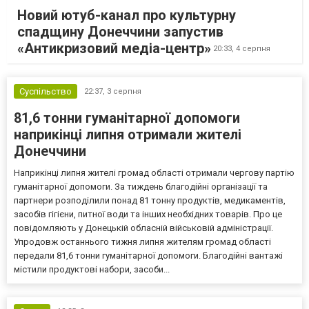
Новий ютуб-канал про культурну
спадщину Донеччини запустив
«Антикризовий медіа-центр»
20:33,
4 серпня
Суспільство
22:37,
3 серпня
81,6 тонни гуманітарної допомоги
наприкінці липня отримали жителі
Донеччини
Наприкінці липня жителі громад області отримали чергову партію
гуманітарної допомоги. За тиждень благодійні організації та
партнери розподілили понад 81 тонну продуктів, медикаментів,
засобів гігієни, питної води та інших необхідних товарів. Про це
повідомляють у Донецькій обласній військовій адміністрації.
Упродовж останнього тижня липня жителям громад області
передали 81,6 тонни гуманітарної допомоги. Благодійні вантажі
містили продуктові набори, засоби...