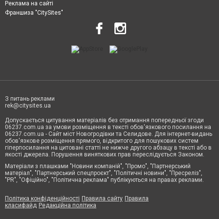
Реклама на сайті
Франшиза "CitySites"
З питань реклами
rek@citysites.ua
Допускається цитування матеріалів без отримання попередньої згоди
06237.com.ua за умови розміщення в тексті обов'язкового посилання на
06237.com.ua - Сайт міст Новогродівки та Селидове. Для інтернет-видань
обов'язкове розміщення прямого, відкритого для пошукових систем
гіперпосилання на цитовані статті не нижче другого абзацу в тексті або в
якості джерела. Порушення виняткових прав переслідується Законом.
Матеріали з плашками "Новини компаній", "Промо", "Партнерський
матеріал", "Партнерський спецпроєкт", "Політичні новини", "Пресреліз",
"PR", "Офіційно", "Політична реклама" публікуються на правах реклами.
Політика конфіденційності
Правила сайту
Правила
класифайд
Редакційна політика