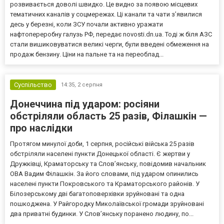
розвивається доволі швидко. Це видно за появою місцевих
тематичних каналів у соцмережах. Ці канали та чати з’явилися
десь у березні, коли ЗСУ почали активно уражати
нафтопереробну галузь РФ, передає novosti.dn.ua. Тоді ж біля АЗС
стали вишиковуватися великі черги, були введені обмеження на
продаж бензину. Ціни на пальне та на переоблад...
Суспільство
14:35,
2 серпня
Донеччина під ударом: росіяни
обстріляли область 25 разів, Філашкін —
про наслідки
Протягом минулої доби, 1 серпня, російські війська 25 разів
обстріляли населені пункти Донецької області. Є жертви у
Дружківці, Краматорську та Слов’янську, повідомив начальник
ОВА Вадим Філашкін. За його словами, під ударом опинились
населені пункти Покровського та Краматорського районів. У
Білозерському дві багатоповерхівки зруйновані та одна
пошкоджена. У Райгородку Миколаївської громади зруйновані
два приватні будинки. У Слов’янську поранено людину, по...