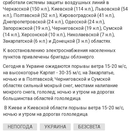
сработали системы защиты воздушных линий в
Черкасской (150 н.п.), Киевской (114 н.п.), Львовской (54
н.п.), Полтавской (52 н.п.), Кировоградской (41 н.п.),
Днепропетровской (24 н.п.), Одесской (24 н.п.),
Запорожской (19 н.п.), Черниговской (19 н.п.), Сумской
(14 н.п.), Херсонской (10 н.п.), Николаевской (7 н.п.),
Закарпатской (6 н.п.) и Донецкой (3 н.п.) областях.
К восстановлению электроснабжения населенных
пунктов привлечены бригады облэнерго.
Сегодня в Украине ожидаются порывы ветра 15-20 м/с,
на высокогорье Карпат - 30-35 м/с; на Закарпатье,
ночью и в Полтавской, Черниговской и Сумской
областях сильный мокрый снег, местами налипание
мокрого снега, гололед; ночью и утром на дорогах
большинства областей гололедица.
В Киеве и Киевской области порывы ветра 15-20 м/с,
ночью и утром на дорогах гололедица.
НЕПОГОДА
УКРАИНА
БЕЗСВЕТА