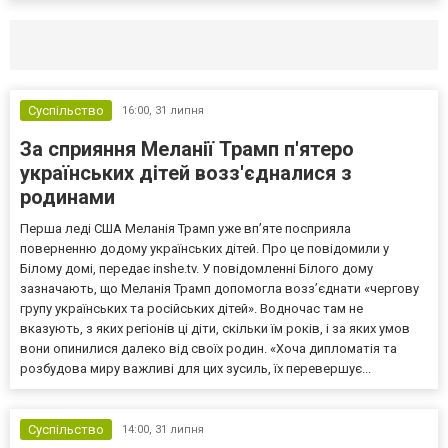
Селидово и Новогродовке
Справочная
Так
Суспільство
16:00,
31 липня
За сприяння Меланії Трамп п'ятеро
українських дітей возз'єдналися з
родинами
Перша леді США Меланія Трамп уже впʼяте посприяла
поверненню додому українських дітей. Про це повідомили у
Білому домі, передає inshe.tv. У повідомленні Білого дому
зазначають, що Меланія Трамп допомогла возз’єднати «чергову
групу українських та російських дітей». Водночас там не
вказують, з яких регіонів ці діти, скільки їм років, і за яких умов
вони опинилися далеко від своїх родин. «Хоча дипломатія та
розбудова миру важливі для цих зусиль, їх перевершує...
Суспільство
14:00,
31 липня