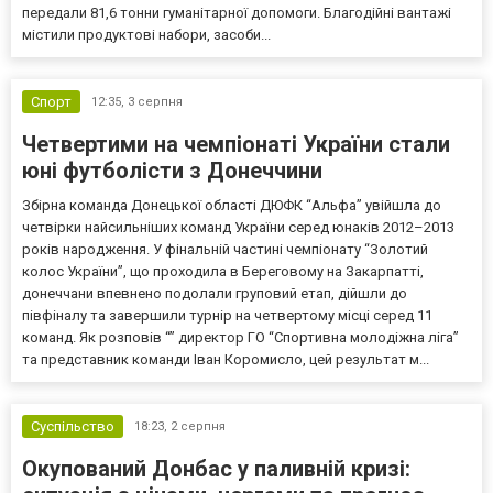
передали 81,6 тонни гуманітарної допомоги. Благодійні вантажі
містили продуктові набори, засоби...
Спорт
12:35,
3 серпня
Четвертими на чемпіонаті України стали
юні футболісти з Донеччини
Збірна команда Донецької області ДЮФК “Альфа” увійшла до
четвірки найсильніших команд України серед юнаків 2012–2013
років народження. У фінальній частині чемпіонату “Золотий
колос України”, що проходила в Береговому на Закарпатті,
донеччани впевнено подолали груповий етап, дійшли до
півфіналу та завершили турнір на четвертому місці серед 11
команд. Як розповів “” директор ГО “Спортивна молодіжна ліга”
та представник команди Іван Коромисло, цей результат м...
Суспільство
18:23,
2 серпня
Окупований Донбас у паливній кризі: