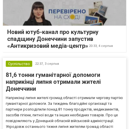
Новий ютуб-канал про культурну
спадщину Донеччини запустив
«Антикризовий медіа-центр»
20:33,
4 серпня
Суспільство
22:37,
3 серпня
81,6 тонни гуманітарної допомоги
наприкінці липня отримали жителі
Донеччини
Наприкінці липня жителі громад області отримали чергову партію
гуманітарної допомоги. За тиждень благодійні організації та
партнери розподілили понад 81 тонну продуктів, медикаментів,
засобів гігієни, питної води та інших необхідних товарів. Про це
повідомляють у Донецькій обласній військовій адміністрації.
Упродовж останнього тижня липня жителям громад області