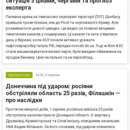
ситуація з цінами, чергами та прогноз
експерта
Паливна криза на тимчасово окуповані території (ТОТ) Донбасу
прийшла трохи пізніше, ніж до Росії та окупованого Криму. Але
розвивається доволі швидко. Це видно за появою місцевих
тематичних каналів у соцмережах. Ці канали та чати з’явилися
десь у березні, коли ЗСУ почали активно уражати
нафтопереробну галузь РФ, передає novosti.dn.ua. Тоді ж біля АЗС
стали вишиковуватися великі черги, були введені обмеження на
продаж бензину. Ціни на пальне та на переоблад...
Суспільство
14:35,
2 серпня
Донеччина під ударом: росіяни
обстріляли область 25 разів, Філашкін —
про наслідки
Протягом минулої доби, 1 серпня, російські війська 25 разів
обстріляли населені пункти Донецької області. Є жертви у
Дружківці, Краматорську та Слов’янську, повідомив начальник
ОВА Вадим Філашкін. За його словами, під ударом опинились