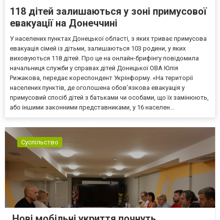
118 дітей залишаються у зоні примусової
евакуації на Донеччині
У населених пунктах Донецької області, з яких триває примусова
евакуація сімей із дітьми, залишаються 103 родини, у яких
виховуються 118 дітей. Про це на онлайн-брифінгу повідомила
начальниця служби у справах дітей Донецької ОВА Юлія
Рижакова, передає кореспондент Укрінформу. «На території
населених пунктів, де оголошена обов’язкова евакуація у
примусовий спосіб дітей з батьками чи особами, що їх замінюють,
або іншими законними представниками, у 16 населен...
Суспільство
Нові мобільні укриття почнуть