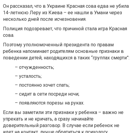
Он рассказал, что в Украине Красная сова едва не убила
14-летнюю Леру из Киева – ее нашли в Умани через
несколько дней после исчезновения.
Полиция подозревает, что причиной стала игра Красная
сова.
Поэтому уполномоченный президента по правам
ребенка напоминает родителям
основные признаки в
поведении детей, находящихся в таких “группах смерти”:
– отчужденность;
– усталость;
– постоянно хочет спать;
– сидит в сети посреди ночи;
– появляются порезы на руках.
Если вы заметили эти признаки у ребенка – важно не
упрекать и не кричать, а сразу начинайте
доверительный разговор. В случае если ребенок не
идет на контакт, лучше обратиться к психологу.