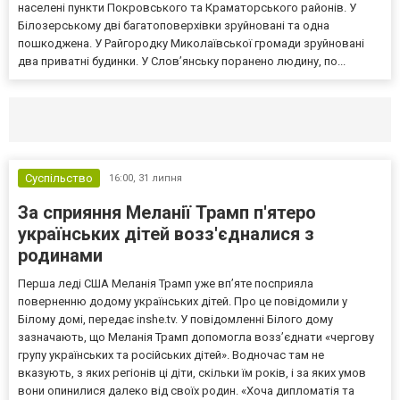
населені пункти Покровського та Краматорського районів. У
Білозерському дві багатоповерхівки зруйновані та одна
пошкоджена. У Райгородку Миколаївської громади зруйновані
два приватні будинки. У Слов’янську поранено людину, по...
Селидово и Новогродовке
Справочная
Так
Суспільство
16:00,
31 липня
За сприяння Меланії Трамп п'ятеро
українських дітей возз'єдналися з
родинами
Перша леді США Меланія Трамп уже впʼяте посприяла
поверненню додому українських дітей. Про це повідомили у
Білому домі, передає inshe.tv. У повідомленні Білого дому
зазначають, що Меланія Трамп допомогла возз’єднати «чергову
групу українських та російських дітей». Водночас там не
вказують, з яких регіонів ці діти, скільки їм років, і за яких умов
вони опинилися далеко від своїх родин. «Хоча дипломатія та