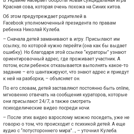
В Украине набирает обороты новая суицидальная игра
Красная сова, которая очень похожа на Синих китов.
Об этом предупреждает родителей в
Facebook
уполномоченный президента по правам
ребенка Николай Кулеба.
– Сначала детей заманивают в игру. Присылают им
ссылку, по которой нужно перейти (она как бы выдает
ошибку). Но благодаря этой ссылке “кураторы” узнают
ориентировочный адрес, где проживает участник. А
потом, если ребенок отказывается выполнять какое-то
задание – его шантажируют, что знают адрес и приедут
к ней на разборки, – объясняет он.
По его словам, детей заставляют постоянно быть online,
мгновенно отвечать на сообщения кураторов, которые
они присылают 24/7, а также смотреть
психоделические видео посреди ночи.
– После этих видео взрослому можно поседеть, уже не
говорю о том, что происходит с психикой детей. А еще
аудио с “потустороннего мира”…, – уточнил Кулеба.