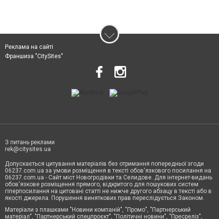
Реклама на сайті
Франшиза "CitySites"
З питань реклами
rek@citysites.ua
Допускається цитування матеріалів без отримання попередньої згоди
06237.com.ua за умови розміщення в тексті обов'язкового посилання на
06237.com.ua - Сайт міст Новогродівки та Селидове. Для інтернет-видань
обов'язкове розміщення прямого, відкритого для пошукових систем
гіперпосилання на цитовані статті не нижче другого абзацу в тексті або в
якості джерела. Порушення виняткових прав переслідується Законом.
Матеріали з плашками "Новини компаній", "Промо", "Партнерський
матеріал", "Партнерський спецпроєкт", "Політичні новини", "Пресреліз",