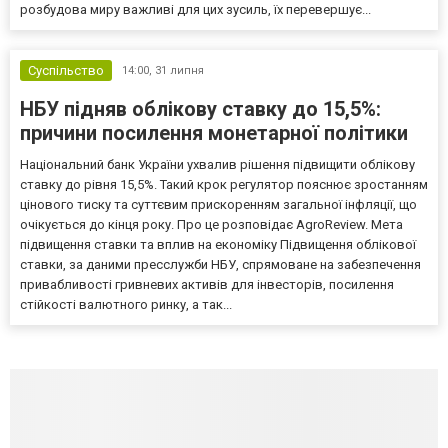
розбудова миру важливі для цих зусиль, їх перевершує...
Суспільство
14:00,
31 липня
НБУ підняв облікову ставку до 15,5%:
причини посилення монетарної політики
Національний банк України ухвалив рішення підвищити облікову
ставку до рівня 15,5%. Такий крок регулятор пояснює зростанням
цінового тиску та суттєвим прискоренням загальної інфляції, що
очікується до кінця року. Про це розповідає AgroReview. Мета
підвищення ставки та вплив на економіку Підвищення облікової
ставки, за даними пресслужби НБУ, спрямоване на забезпечення
привабливості гривневих активів для інвесторів, посилення
стійкості валютного ринку, а так...