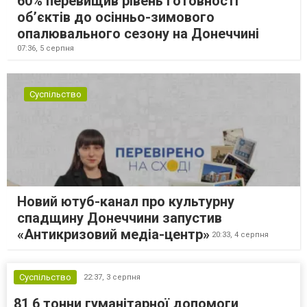
60% перевищив рівень готовності
об’єктів до осінньо-зимового
опалювального сезону на Донеччині
07:36,
5 серпня
Суспільство
Новий ютуб-канал про культурну
спадщину Донеччини запустив
«Антикризовий медіа-центр»
20:33,
4 серпня
Суспільство
22:37,
3 серпня
81,6 тонни гуманітарної допомоги