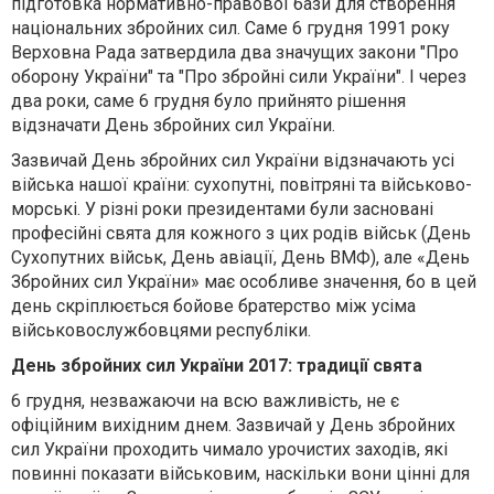
підготовка нормативно-правової бази для створення
національних збройних сил. Саме 6 грудня 1991 року
Верховна Рада затвердила два значущих закони "Про
оборону України" та "Про збройні сили України". І через
два роки, саме 6 грудня було прийнято рішення
відзначати День збройних сил України.
Зазвичай День збройних сил України відзначають усі
війська нашої країни: сухопутні, повітряні та військово-
морські. У різні роки президентами були засновані
професійні свята для кожного з цих родів військ (День
Сухопутних військ, День авіації, День ВМФ), але «День
Збройних сил України» має особливе значення, бо в цей
день скріплюється бойове братерство між усіма
військовослужбовцями республіки.
День збройних сил України 2017: традиції свята
6 грудня, незважаючи на всю важливість, не є
офіційним вихідним днем. Зазвичай у День збройних
сил України проходить чимало урочистих заходів, які
повинні показати військовим, наскільки вони цінні для