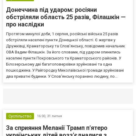
Донеччина під ударом: росіяни
обстріляли область 25 разів, Філашкін —
про наслідки
Протягом минулої доби, 1 серпня, російські війська 25 разів
обстріляли населені пункти Донецької області. Є жертви у
Дружківці, Краматорську та Слов’янську, повідомив начальник
ОВА Вадим Філашкін. За його словами, під ударом опинились
населені пункти Покровського та Краматорського районів. У
Білозерському дві багатоповерхівки зруйновані та одна
пошкоджена. У Райгородку Миколаївської громади зруйновані
два приватні будинки. У Слов’янську поранено людину, по...
Селидово и Новогродовке
Справочная
Так
Суспільство
16:00,
31 липня
За сприяння Меланії Трамп п'ятеро
українських дітей возз'єдналися з