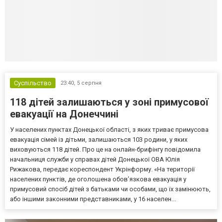
Суспільство
23:40,
5 серпня
118 дітей залишаються у зоні примусової
евакуації на Донеччині
У населених пунктах Донецької області, з яких триває примусова
евакуація сімей із дітьми, залишаються 103 родини, у яких
виховуються 118 дітей. Про це на онлайн-брифінгу повідомила
начальниця служби у справах дітей Донецької ОВА Юлія
Рижакова, передає кореспондент Укрінформу. «На території
населених пунктів, де оголошена обов’язкова евакуація у
примусовий спосіб дітей з батьками чи особами, що їх замінюють,
або іншими законними представниками, у 16 населен...