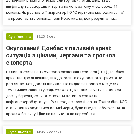
донеччани впевнено подолали груповий етап, дійшли до
півфіналу та завершили турнір на четвертому місці серед 11
команд. Як розповів “” директор ГО “Спортивна молодіжна ліга”
та представник команди Іван Коромисло, цей результат м...
Суспільство
18:23,
2 серпня
Окупований Донбас у паливній кризі:
ситуація з цінами, чергами та прогноз
експерта
Паливна криза на тимчасово окуповані території (ТОТ) Донбасу
прийшла трохи пізніше, ніж до Росії та окупованого Криму. Але
розвивається доволі швидко. Це видно за появою місцевих
тематичних каналів у соцмережах. Ці канали та чати з’явилися
десь у березні, коли ЗСУ почали активно уражати
нафтопереробну галузь РФ, передає novosti.dn.ua. Тоді ж біля АЗС
стали вишиковуватися великі черги, були введені обмеження на
продаж бензину. Ціни на пальне та на переоблад...
Суспільство
14:35,
2 серпня