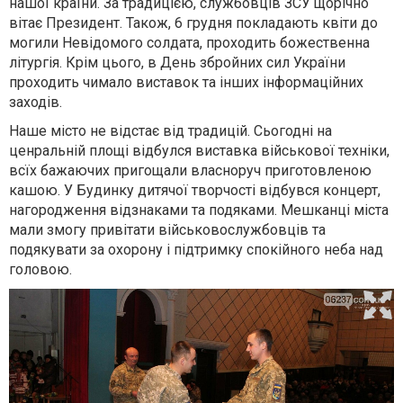
нашої країни. За традицією, службовців ЗСУ щорічно
вітає Президент. Також, 6 грудня покладають квіти до
могили Невідомого солдата, проходить божественна
літургія. Крім цього, в День збройних сил України
проходить чимало виставок та інших інформаційних
заходів.
Наше місто не відстає від традицій. Сьогодні на
ценральній площі відбулся виставка військової техніки,
всїх бажаючих пригощали власноруч приготовленою
кашою. У Будинку дитячої творчості відбувся концерт,
нагородження відзнаками та подяками. Мешканці міста
мали змогу привітати військовослужбовців та
подякувати за охорону і підтримку спокійного неба над
головою.