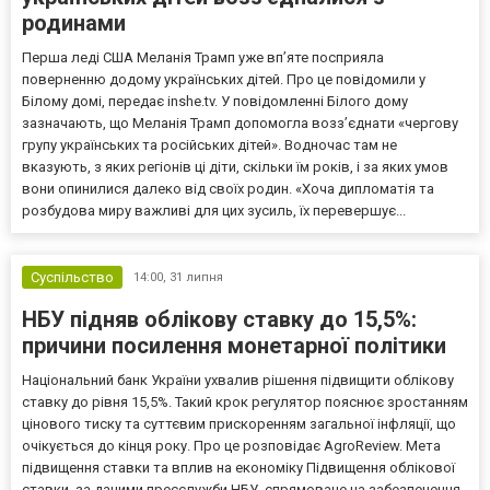
родинами
Перша леді США Меланія Трамп уже впʼяте посприяла
поверненню додому українських дітей. Про це повідомили у
Білому домі, передає inshe.tv. У повідомленні Білого дому
зазначають, що Меланія Трамп допомогла возз’єднати «чергову
групу українських та російських дітей». Водночас там не
вказують, з яких регіонів ці діти, скільки їм років, і за яких умов
вони опинилися далеко від своїх родин. «Хоча дипломатія та
розбудова миру важливі для цих зусиль, їх перевершує...
Суспільство
14:00,
31 липня
НБУ підняв облікову ставку до 15,5%:
причини посилення монетарної політики
Національний банк України ухвалив рішення підвищити облікову
ставку до рівня 15,5%. Такий крок регулятор пояснює зростанням
цінового тиску та суттєвим прискоренням загальної інфляції, що
очікується до кінця року. Про це розповідає AgroReview. Мета
підвищення ставки та вплив на економіку Підвищення облікової
ставки, за даними пресслужби НБУ, спрямоване на забезпечення