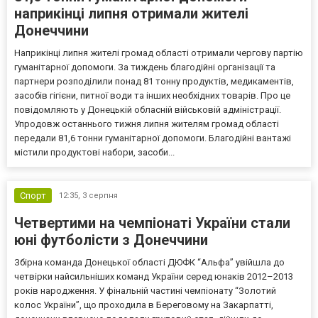
наприкінці липня отримали жителі
Донеччини
Наприкінці липня жителі громад області отримали чергову партію
гуманітарної допомоги. За тиждень благодійні організації та
партнери розподілили понад 81 тонну продуктів, медикаментів,
засобів гігієни, питної води та інших необхідних товарів. Про це
повідомляють у Донецькій обласній військовій адміністрації.
Упродовж останнього тижня липня жителям громад області
передали 81,6 тонни гуманітарної допомоги. Благодійні вантажі
містили продуктові набори, засоби...
Спорт
12:35,
3 серпня
Четвертими на чемпіонаті України стали
юні футболісти з Донеччини
Збірна команда Донецької області ДЮФК “Альфа” увійшла до
четвірки найсильніших команд України серед юнаків 2012–2013
років народження. У фінальній частині чемпіонату “Золотий
колос України”, що проходила в Береговому на Закарпатті,