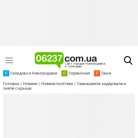
С
Селидово и Новогродовке
С
Справочная
Т
Такси
Головна
Новини
Новини політики
Саакашвили задержали и
сняли с крыши