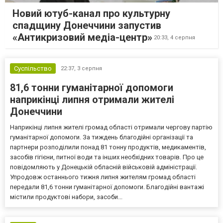
Новий ютуб-канал про культурну
спадщину Донеччини запустив
«Антикризовий медіа-центр»
20:33,
4 серпня
Суспільство
22:37,
3 серпня
81,6 тонни гуманітарної допомоги
наприкінці липня отримали жителі
Донеччини
Наприкінці липня жителі громад області отримали чергову партію
гуманітарної допомоги. За тиждень благодійні організації та
партнери розподілили понад 81 тонну продуктів, медикаментів,
засобів гігієни, питної води та інших необхідних товарів. Про це
повідомляють у Донецькій обласній військовій адміністрації.
Упродовж останнього тижня липня жителям громад області
передали 81,6 тонни гуманітарної допомоги. Благодійні вантажі
містили продуктові набори, засоби...