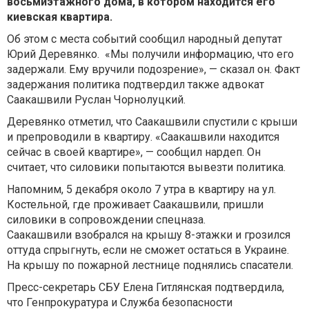
восьмиэтажного дома, в котором находится его
киевская квартира.
Об этом с места событий сообщил народный депутат
Юрий Деревянко. «Мы получили информацию, что его
задержали. Ему вручили подозрение», — сказал он. Факт
задержания политика подтвердил также адвокат
Саакашвили Руслан Чорнолуцкий.
Деревянко отметил, что Саакашвили спустили с крыши
и препроводили в квартиру. «Саакашвили находится
сейчас в своей квартире», — сообщил нардеп. Он
считает, что силовики попытаются вывезти политика.
Напомним, 5 декабря около 7 утра в квартиру на ул.
Костельной, где проживает Саакашвили, пришли
силовики в сопровождении спецназа.
Саакашвили взобрался на крышу 8-этажки и грозился
оттуда спрыгнуть, если не сможет остаться в Украине.
На крышу по пожарной лестнице поднялись спасатели.
Пресс-секретарь СБУ Елена Гитлянская подтвердила,
что Генпрокуратура и Служба безопасности