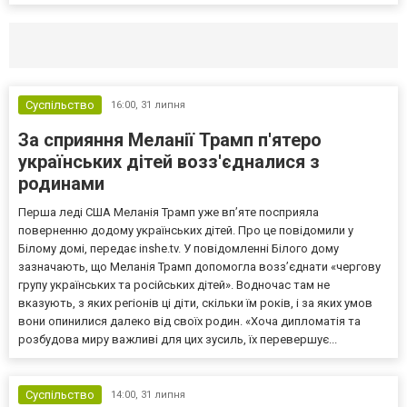
Селидово и Новогродовке
Справочная
Так
Суспільство
16:00,
31 липня
За сприяння Меланії Трамп п'ятеро
українських дітей возз'єдналися з
родинами
Перша леді США Меланія Трамп уже впʼяте посприяла
поверненню додому українських дітей. Про це повідомили у
Білому домі, передає inshe.tv. У повідомленні Білого дому
зазначають, що Меланія Трамп допомогла возз’єднати «чергову
групу українських та російських дітей». Водночас там не
вказують, з яких регіонів ці діти, скільки їм років, і за яких умов
вони опинилися далеко від своїх родин. «Хоча дипломатія та
розбудова миру важливі для цих зусиль, їх перевершує...
Суспільство
14:00,
31 липня