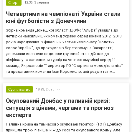
Спорт
12:35,
3 серпня
Четвертими на чемпіонаті України стали
юні футболісти з Донеччини
Збірна команда Донецької області ДЮФК “Альфа” увійшла до
четвірки найсильніших команд України серед юнаків 2012–2013
років народження. У фінальній частині чемпіонату “Золотий
колос України”, що проходила в Береговому на Закарпатті,
донеччани впевнено подолали груповий етап, дійшли до
півфіналу та завершили турнір на четвертому місці серед 11
команд. Як розповів “” директор ГО “Спортивна молодіжна ліга”
та представник команди Іван Коромисло, цей результат м...
Суспільство
18:23,
2 серпня
Окупований Донбас у паливній кризі:
ситуація з цінами, чергами та прогноз
експерта
Паливна криза на тимчасово окуповані території (ТОТ) Донбасу
прийшла трохи пізніше, ніж до Росії та окупованого Криму. Але