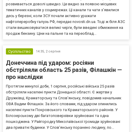
розвивається доволі швидко. Це видно за появою місцевих
тематичних каналів у соцмережах. Ці канали та чати з’явилися
десь у березні, коли ЗСУ почали активно уражати
нафтопереробну галузь РФ, передає novosti.dn.ua. Тоді ж біля АЗС
стали вишиковуватися великі черги, були введені обмеження на
продаж бензину. Ціни на пальне та на переоблад...
Суспільство
14:35,
2 серпня
Донеччина під ударом: росіяни
обстріляли область 25 разів, Філашкін —
про наслідки
Протягом минулої доби, 1 серпня, російські війська 25 разів
обстріляли населені пункти Донецької області. Є жертви у
Дружківці, Краматорську та Слов’янську, повідомив начальник
ОВА Вадим Філашкін. За його словами, під ударом опинились
населені пункти Покровського та Краматорського районів. У
Білозерському дві багатоповерхівки зруйновані та одна
пошкоджена. У Райгородку Миколаївської громади зруйновані
два приватні будинки. У Слов’янську поранено людину, по...