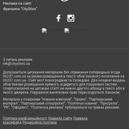
Реклама на сайті
Франшиза "CitySites"
З питань реклами
rek@citysites.ua
Допускається цитування матеріалів без отримання попередньої згоди
06237.com.ua за умови розміщення в тексті обов'язкового посилання на
06237.com.ua - Сайт міст Новогродівки та Селидове. Для інтернет-видань
обов'язкове розміщення прямого, відкритого для пошукових систем
гіперпосилання на цитовані статті не нижче другого абзацу в тексті або в
якості джерела. Порушення виняткових прав переслідується Законом.
Матеріали з плашками "Новини компаній", "Промо", "Партнерський
матеріал", "Партнерський спецпроєкт", "Політичні новини", "Пресреліз",
"PR", "Офіційно", "Політична реклама" публікуються на правах реклами.
Політика конфіденційності
Правила сайту
Правила
класифайд
Редакційна політика