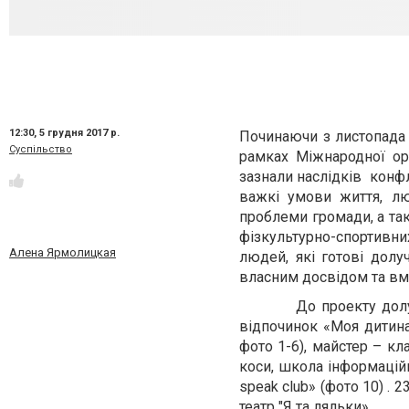
12:30,
5 грудня 2017 р.
Починаючи з листопада 
Суспільство
рамках Міжнародної ор
зазнали наслідків конфл
важкі умови життя, лю
проблеми громади, а та
фізкультурно-спортивних 
Алена Ярмолицкая
людей, які готові долу
власним досвідом та вм
До проекту долучилась
відпочинок «Моя дитина
фото 1-6), майстер – кла
коси, школа інформаційн
speak club» (фото 10) 
театр "Я та ляльки».