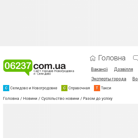
Головна
Вакансії
Дозвілля
Эксперты города
Во
С
Селидово и Новогродовке
С
Справочная
Т
Такси
Головна
Новини
Суспільство новини
Разом до успіху