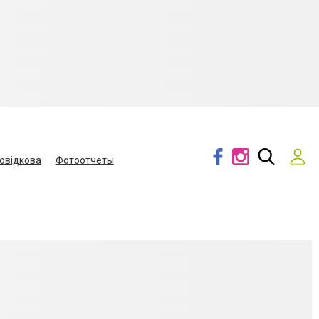
овідкова
Фотоотчеты