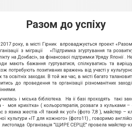
Разом до успіху
2017 року, в місті Гірник впроваджується проект «Разом 
ганізації з міграції «Підтримка згуртування та розвит
ікту на Донбасі», за фінансової підтримки Уряду Японії . 
ди мають бажання гуртуватися, спілкуватись та вирішу
кож потребують позитивних вражень від участі у культурн
та освітніх заходах. В той же час, в місті багато таланови
читись до проведення та організації різноманітних заході
іннями.
 і міська бібліотека. На ії базі проходять такі захо
 - моя крихітка» ( кольоротерапія, розваги з кульками – 
с з язика жестів «Я такий як усі!» (фото 7,8 ), майстер – к
ої культури «ІТ для кожного» (фото11) , говоримо англійс
. 23 листопада Організація "ЩИРЕ СЕРЦЕ" провела майстер-