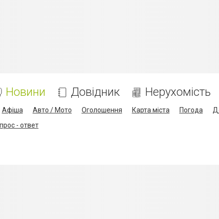
Новини
Довідник
Нерухомість
Афіша
Авто / Мото
Оголошення
Карта міста
Погода
Д
прос - ответ