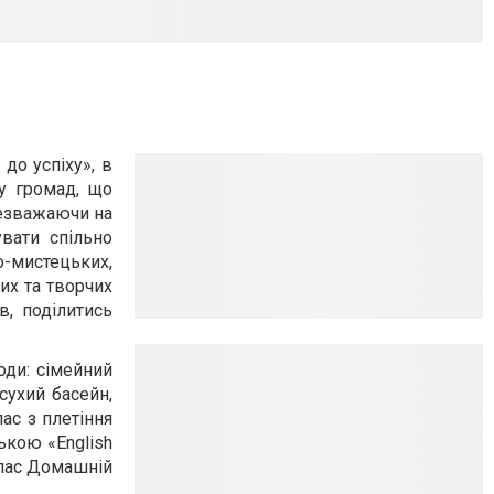
до успіху», в
ку громад, що
Незважаючи на
вати спільно
о-мистецьких,
тих та творчих
в, поділитись
ди: сімейний
сухий басейн,
лас з плетіння
ькою «English
клас Домашній