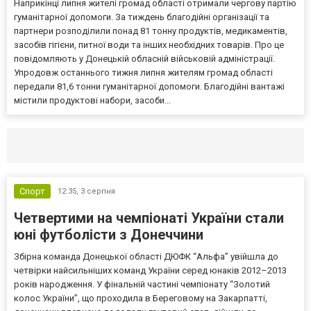
Наприкінці липня жителі громад області отримали чергову партію
гуманітарної допомоги. За тиждень благодійні організації та
партнери розподілили понад 81 тонну продуктів, медикаментів,
засобів гігієни, питної води та інших необхідних товарів. Про це
повідомляють у Донецькій обласній військовій адміністрації.
Упродовж останнього тижня липня жителям громад області
передали 81,6 тонни гуманітарної допомоги. Благодійні вантажі
містили продуктові набори, засоби...
Селидово и Новогродовке
Справочная
Так
Спорт
12:35,
3 серпня
Четвертими на чемпіонаті України стали
юні футболісти з Донеччини
Збірна команда Донецької області ДЮФК “Альфа” увійшла до
четвірки найсильніших команд України серед юнаків 2012–2013
років народження. У фінальній частині чемпіонату “Золотий
колос України”, що проходила в Береговому на Закарпатті,