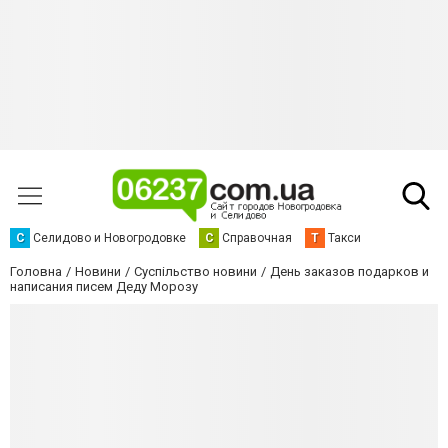
С
Селидово и Новогродовке
С
Справочная
Т
Такси
Головна
Новини
Суспільство новини
День заказов подарков и
написания писем Деду Морозу