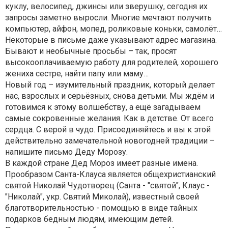
куклу, велосипед, джинсы или зверушку, сегодня их
запросы заметно выросли. Многие мечтают получить
компьютер, айфон, мопед, роликовые коньки, самолёт…
Некоторые в письме даже указывают адрес магазина.
Бывают и необычные просьбы – так, просят
высокооплачиваемую работу для родителей, хорошего
жениха сестре, найти папу или маму…
Новый год – изумительный праздник, который делает
нас, взрослых и серьёзных, снова детьми. Мы ждём и
готовимся к этому волшебству, а ещё загадываем
самые сокровенные желания. Как в детстве. От всего
сердца. С верой в чудо. Присоединяйтесь и вы к этой
действительно замечательной новогодней традиции –
напишите письмо Деду Морозу.
В каждой стране Дед Мороз имеет разные имена.
Прообразом Санта-Клауса является общехристианский
святой Николай Чудотворец (Санта - "святой", Клаус -
"Николай", укр. Святий Миколай), известный своей
благотворительностью - помощью в виде тайных
подарков бедным людям, имеющим детей.