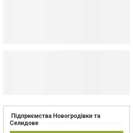
Підприємства Новогродівки та
Селидове