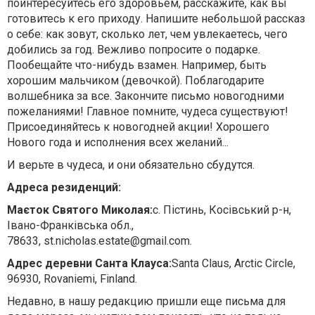
поинтересуйтесь его здоровьем, расскажите, как вы
готовитесь к его приходу. Напишите небольшой рассказ
о себе: как зовут, сколько лет, чем увлекаетесь, чего
добились за год. Вежливо попросите о подарке.
Пообещайте что-нибудь взамен. Например, быть
хорошим мальчиком (девочкой). Поблагодарите
волшебника за все. Закончите письмо новогодними
пожеланиями! Главное помните, чудеса существуют!
Присоединяйтесь к новогодней акции! Хорошего
Нового года и исполнения всех желаний...
И верьте в чудеса, и они обязательно сбудутся.
Адреса резиденций:
Маєток Святого Миколая:
с. Пістинь, Косівський р-н,
Івано-Франківська обл.,
78633,
st.nicholas.estate@gmail.com
.
Адрес деревни Санта Клауса:
Santa Claus, Arctic Circle,
96930, Rovaniemi, Finland.
Недавно, в нашу редакцию пришли еще письма для