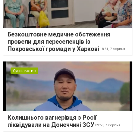
Безкоштовне медичне обстеження
провели для переселенців із
Покровської громади у Харкові
18:51,
7 серпня
Суспільство
Колишнього вагнерівця з Росії
ліквідували на Донеччині ЗСУ
09:50,
7 серпня