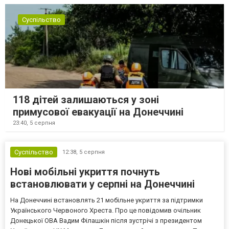
Суспільство
118 дітей залишаються у зоні
примусової евакуації на Донеччині
23:40,
5 серпня
Суспільство
12:38,
5 серпня
Нові мобільні укриття почнуть
встановлювати у серпні на Донеччині
На Донеччині встановлять 21 мобільне укриття за підтримки
Українського Червоного Хреста. Про це повідомив очільник
Донецької ОВА Вадим Філашкін після зустрічі з президентом