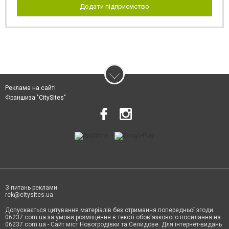
Додати підприємство
Реклама на сайті
Франшиза "CitySites"
З питань реклами
rek@citysites.ua
Допускається цитування матеріалів без отримання попередньої згоди
06237.com.ua за умови розміщення в тексті обов'язкового посилання на
06237.com.ua - Сайт міст Новогродівки та Селидове. Для інтернет-видань