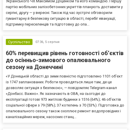
Українського ЧХ Максимом Доценком та його командою. Першу
партію мобільних залізобетонних укриттів планують доставити у
серпні, другу — у вересні. Також під час зустрічі обговорили
гуманітарну й безпекову ситуацію в області, перебіг евакуації,
підтримку переселенців та підготовку до опа...
Суспільство
07:36,
5 серпня
60% перевищив рівень готовності об’єктів
до осінньо-зимового опалювального
сезону на Донеччині
«У Донецькій області до зими повністю підготовлено 1101 об’єкт
із 1747 запланованих. Роботи проводяться лише там, де це
дозволяє ситуація з безпекою», — повідомляє Telegram-канал
«Донбасс. Важно». Як зазначають в ОВА, на сьогодні до
експлуатації готові 973 житлові будинки з 1516 (64%); 46 об’єктів
соціальної сфери з 79 (58%); 37 котелень з 70 (53%). Підготовка до
опалювального сезону також охоплює ремонт водопровідних і
каналізаційних мереж, насосних станц...