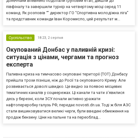
донеччани впевнено подолали груповий етап, дійшли до
півфіналу та завершили турнір на четвертому місці серед 11
команд. Як розповів “” директор ГО “Спортивна молодіжна ліга”
та представник команди Іван Коромисло, цей результат м...
Суспільство
18:23,
2 серпня
Окупований Донбас у паливній кризі:
ситуація з цінами, чергами та прогноз
експерта
Паливна криза на тимчасово окуповані території (ТОТ) Донбасу
прийшла трохи пізніше, ніж до Росії та окупованого Криму. Але
розвивається доволі швидко. Це видно за появою місцевих
тематичних каналів у соцмережах. Ці канали та чати з’явилися
десь у березні, коли ЗСУ почали активно уражати
нафтопереробну галузь РФ, передає novosti.dn.ua. Тоді ж біля АЗС
стали вишиковуватися великі черги, були введені обмеження на
продаж бензину. Ціни на пальне та на переоблад...