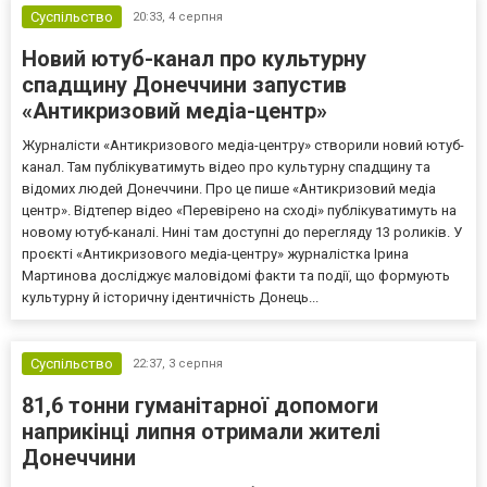
Суспільство
20:33,
4 серпня
Новий ютуб-канал про культурну
спадщину Донеччини запустив
«Антикризовий медіа-центр»
Журналісти «Антикризового медіа-центру» створили новий ютуб-
канал. Там публікуватимуть відео про культурну спадщину та
відомих людей Донеччини. Про це пише «Антикризовий медіа
центр». Відтепер відео «Перевірено на сході» публікуватимуть на
новому ютуб-каналі. Нині там доступні до перегляду 13 роликів. У
проєкті «Антикризового медіа-центру» журналістка Ірина
Мартинова досліджує маловідомі факти та події, що формують
культурну й історичну ідентичність Донець...
Суспільство
22:37,
3 серпня
81,6 тонни гуманітарної допомоги
наприкінці липня отримали жителі
Донеччини