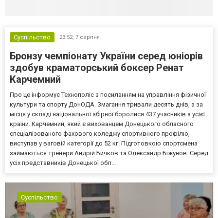
Суспільство
23:52,
7 серпня
Бронзу чемпіонату України серед юніорів
здобув краматорський боксер Ренат
Карчемний
Про це інформує Технополіс з посиланням на управління фізичної
культури та спорту ДонОДА. Змагання тривали десять днів, а за
місця у складі національної збірної боролися 437 учасників з усієї
країни. Карчемний, який є вихованцем Донецького обласного
спеціалізованого фахового коледжу спортивного профілю,
виступав у ваговій категорії до 52 кг. Підготовкою спортсмена
займаються тренери Андрій Бичков та Олександр Біжунов. Серед
усіх представників Донецької обл...
Суспільство