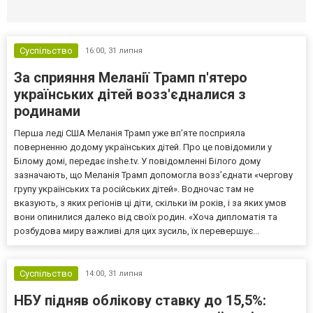
Селидово и Новогродовке
Справочная
Так
Суспільство
16:00,
31 липня
За сприяння Меланії Трамп п'ятеро
українських дітей возз'єдналися з
родинами
Перша леді США Меланія Трамп уже впʼяте посприяла
поверненню додому українських дітей. Про це повідомили у
Білому домі, передає inshe.tv. У повідомленні Білого дому
зазначають, що Меланія Трамп допомогла возз’єднати «чергову
групу українських та російських дітей». Водночас там не
вказують, з яких регіонів ці діти, скільки їм років, і за яких умов
вони опинилися далеко від своїх родин. «Хоча дипломатія та
розбудова миру важливі для цих зусиль, їх перевершує...
Суспільство
14:00,
31 липня
НБУ підняв облікову ставку до 15,5%: