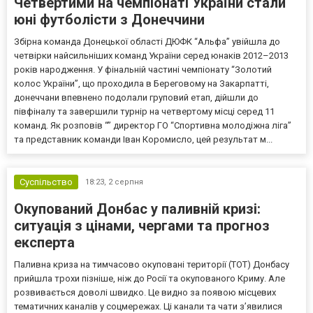
Четвертими на чемпіонаті України стали
юні футболісти з Донеччини
Збірна команда Донецької області ДЮФК “Альфа” увійшла до
четвірки найсильніших команд України серед юнаків 2012–2013
років народження. У фінальній частині чемпіонату “Золотий
колос України”, що проходила в Береговому на Закарпатті,
донеччани впевнено подолали груповий етап, дійшли до
півфіналу та завершили турнір на четвертому місці серед 11
команд. Як розповів “” директор ГО “Спортивна молодіжна ліга”
та представник команди Іван Коромисло, цей результат м...
Суспільство
18:23,
2 серпня
Окупований Донбас у паливній кризі:
ситуація з цінами, чергами та прогноз
експерта
Паливна криза на тимчасово окуповані території (ТОТ) Донбасу
прийшла трохи пізніше, ніж до Росії та окупованого Криму. Але
розвивається доволі швидко. Це видно за появою місцевих
тематичних каналів у соцмережах. Ці канали та чати з’явилися