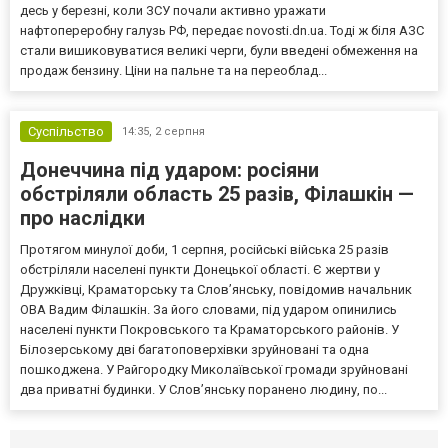
десь у березні, коли ЗСУ почали активно уражати
нафтопереробну галузь РФ, передає novosti.dn.ua. Тоді ж біля АЗС
стали вишиковуватися великі черги, були введені обмеження на
продаж бензину. Ціни на пальне та на переоблад...
Суспільство
14:35,
2 серпня
Донеччина під ударом: росіяни
обстріляли область 25 разів, Філашкін —
про наслідки
Протягом минулої доби, 1 серпня, російські війська 25 разів
обстріляли населені пункти Донецької області. Є жертви у
Дружківці, Краматорську та Слов’янську, повідомив начальник
ОВА Вадим Філашкін. За його словами, під ударом опинились
населені пункти Покровського та Краматорського районів. У
Білозерському дві багатоповерхівки зруйновані та одна
пошкоджена. У Райгородку Миколаївської громади зруйновані
два приватні будинки. У Слов’янську поранено людину, по...