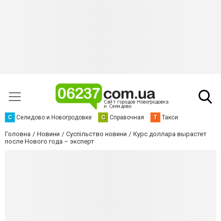
С
Селидово и Новогродовке
С
Справочная
Т
Такси
Головна
Новини
Суспільство новини
Курс доллара вырастет
после Нового года – эксперт