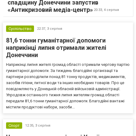
спадщину Донеччини запустив
«Антикризовий медіа-центр»
20:33,
4 серпня
Суспільство
22:37,
3 серпня
81,6 тонни гуманітарної допомоги
наприкінці липня отримали жителі
Донеччини
Наприкінці липня жителі громад області отримали чергову партію
гуманітарної допомоги. За тиждень благодійні організації та
партнери розподілили понад 81 тонну продуктів, медикаментів,
засобів гігієни, питної води та інших необхідних товарів. Про це
повідомляють у Донецькій обласній військовій адміністрації.
Упродовж останнього тижня липня жителям громад області
передали 81,6 тонни гуманітарної допомоги. Благодійні вантажі
містили продуктові набори, засоби...
Спорт
12:35,
3 серпня