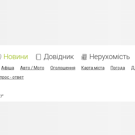
Новини
Довідник
Нерухомість
Афіша
Авто / Мото
Оголошення
Карта міста
Погода
Д
прос - ответ
7"