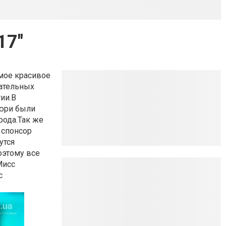
17"
мое красивое
ательных
ии.В
жюри были
рода.Так же
 спонсор
утся
оэтому все
Мисс
с