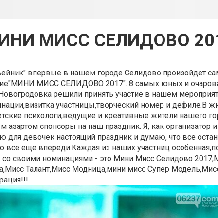
ИНИ МИСС СЕЛИДОВО 20
вейник" впервые в нашем городе Селидово произойдет са
тие"МИНИ МИСС СЕЛИДОВО 2017". 8 самых юных и очаров
г.Новогродовка решили принять участие в нашем мероприят
инации,визитка участницы,творческий номер и дефиле.В 
тские психологи,ведущие и креативные жители нашего го
м азартом спонсоры на наш праздник. Я, как организатор и
ю для девочек настоящий праздник и думаю, что все остан
о все еще впереди.Каждая из наших участниц особенная,п
а со своими номинациями - это Мини Мисс Селидово 2017,
а,Мисс Талант,Мисс Модница,мини мисс Супер Модель,Мис
рация!!!