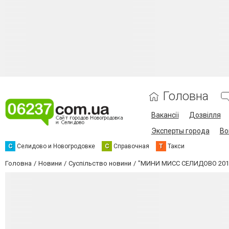
Головна
Вакансії
Дозвілля
Эксперты города
Во
С
Селидово и Новогродовке
С
Справочная
Т
Такси
Головна
Новини
Суспільство новини
"МИНИ МИСС СЕЛИДОВО 201