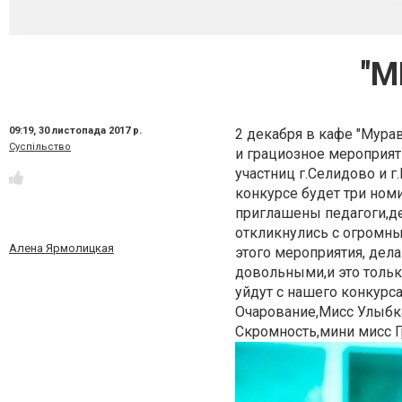
"М
09:19,
30 листопада 2017 р.
2 декабря в кафе "Мура
Суспільство
и грациозное мероприя
участниц г.Селидово и 
конкурсе будет три ном
приглашены педагоги,де
откликнулись с огромны
Алена Ярмолицкая
этого мероприятия, дела
довольными,и это тольк
уйдут с нашего конкурс
Очарование,Мисс Улыбк
Скромность,мини мисс Г