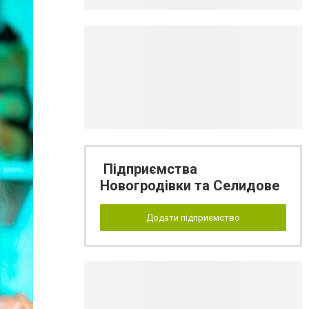
Підприємства
Новогродівки та Селидове
Додати підприємство