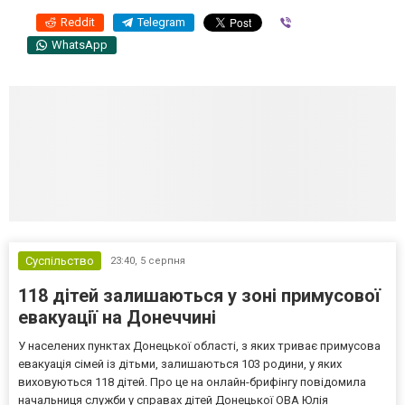
Reddit
Telegram
Viber
WhatsApp
Суспільство
23:40,
5 серпня
118 дітей залишаються у зоні примусової
евакуації на Донеччині
У населених пунктах Донецької області, з яких триває примусова
евакуація сімей із дітьми, залишаються 103 родини, у яких
виховуються 118 дітей. Про це на онлайн-брифінгу повідомила
начальниця служби у справах дітей Донецької ОВА Юлія