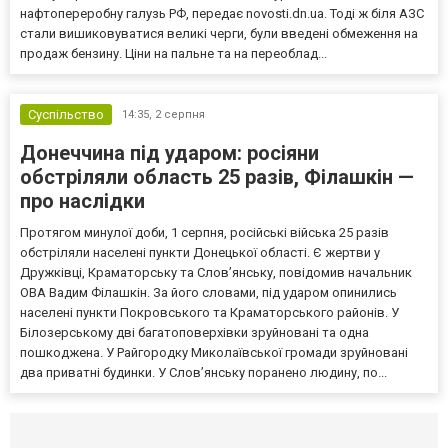
нафтопереробну галузь РФ, передає novosti.dn.ua. Тоді ж біля АЗС
стали вишиковуватися великі черги, були введені обмеження на
продаж бензину. Ціни на пальне та на переоблад...
Суспільство
14:35,
2 серпня
Донеччина під ударом: росіяни
обстріляли область 25 разів, Філашкін —
про наслідки
Протягом минулої доби, 1 серпня, російські війська 25 разів
обстріляли населені пункти Донецької області. Є жертви у
Дружківці, Краматорську та Слов’янську, повідомив начальник
ОВА Вадим Філашкін. За його словами, під ударом опинились
населені пункти Покровського та Краматорського районів. У
Білозерському дві багатоповерхівки зруйновані та одна
пошкоджена. У Райгородку Миколаївської громади зруйновані
два приватні будинки. У Слов’янську поранено людину, по...
Селидово и Новогродовке
Справочная
Так