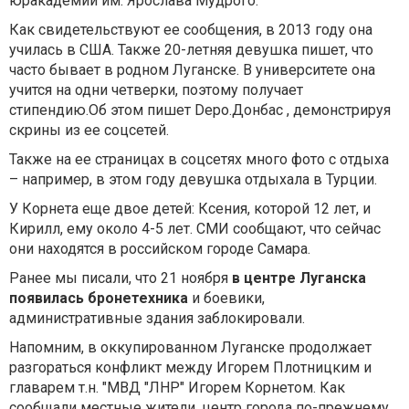
юракадемии им. Ярослава Мудрого.
Как свидетельствуют ее сообщения, в 2013 году она
училась в США. Также 20-летняя девушка пишет, что
часто бывает в родном Луганске. В университете она
учится на одни четверки, поэтому получает
стипендию.Об этом пишет Depo.Донбас , демонстрируя
скрины из ее соцсетей.
Также на ее страницах в соцсетях много фото с отдыха
– например, в этом году девушка отдыхала в Турции.
У Корнета еще двое детей: Ксения, которой 12 лет, и
Кирилл, ему около 4-5 лет. СМИ сообщают, что сейчас
они находятся в российском городе Самара.
Ранее мы писали, что 21 ноября
в центре Луганска
появилась бронетехника
и боевики,
административные здания заблокировали.
Напомним, в оккупированном Луганске продолжает
разгораться конфликт между Игорем Плотницким и
главарем т.н. "МВД "ЛНР" Игорем Корнетом. Как
сообщали местные жители, центр города по-прежнему