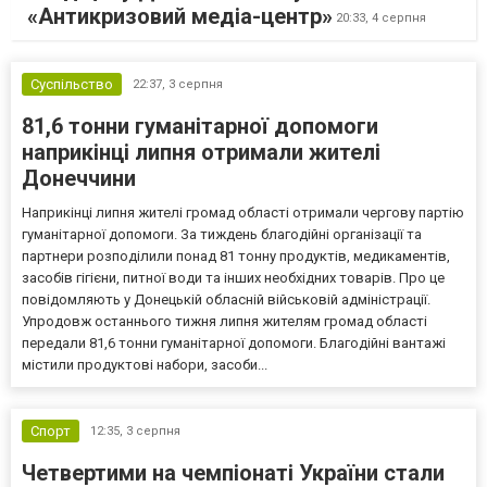
«Антикризовий медіа-центр»
20:33,
4 серпня
Суспільство
22:37,
3 серпня
81,6 тонни гуманітарної допомоги
наприкінці липня отримали жителі
Донеччини
Наприкінці липня жителі громад області отримали чергову партію
гуманітарної допомоги. За тиждень благодійні організації та
партнери розподілили понад 81 тонну продуктів, медикаментів,
засобів гігієни, питної води та інших необхідних товарів. Про це
повідомляють у Донецькій обласній військовій адміністрації.
Упродовж останнього тижня липня жителям громад області
передали 81,6 тонни гуманітарної допомоги. Благодійні вантажі
містили продуктові набори, засоби...
Спорт
12:35,
3 серпня
Четвертими на чемпіонаті України стали