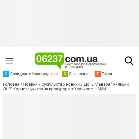
С
Селидово и Новогродовке
С
Справочная
Т
Такси
Головна
Новини
Суспільство новини
Дочь главаря "милиции
ЛНР" Корнета учится на прокурора в Харькове – СМИ