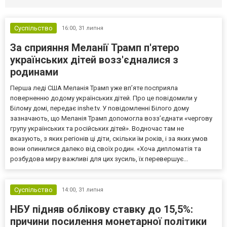
Суспільство
16:00,
31 липня
За сприяння Меланії Трамп п'ятеро
українських дітей возз'єдналися з
родинами
Перша леді США Меланія Трамп уже впʼяте посприяла
поверненню додому українських дітей. Про це повідомили у
Білому домі, передає inshe.tv. У повідомленні Білого дому
зазначають, що Меланія Трамп допомогла возз’єднати «чергову
групу українських та російських дітей». Водночас там не
вказують, з яких регіонів ці діти, скільки їм років, і за яких умов
вони опинилися далеко від своїх родин. «Хоча дипломатія та
розбудова миру важливі для цих зусиль, їх перевершує...
Суспільство
14:00,
31 липня
НБУ підняв облікову ставку до 15,5%:
причини посилення монетарної політики