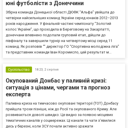
юні футболісти з Донеччини
Збірна команда Донецької області ДЮФК “Альфа” увійшла до
четвірки найсильніших команд України серед юнаків 2012–2013
років народження. У фінальній частині чемпіонату “Золотий
колос України”, що проходила в Береговому на Закарпатті,
донеччани впевнено подолали груповий етап, дійшли до
півфіналу та завершили турнір на четвертому місці серед 11
команд. Як розповів “” директор ГО “Спортивна молодіжна ліга”
та представник команди Іван Коромисло, цей результат м...
Суспільство
18:23,
2 серпня
Окупований Донбас у паливній кризі:
ситуація з цінами, чергами та прогноз
експерта
Паливна криза на тимчасово окуповані території (ТОТ) Донбасу
прийшла трохи пізніше, ніж до Росії та окупованого Криму. Але
розвивається доволі швидко. Це видно за появою місцевих
тематичних каналів у соцмережах. Ці канали та чати з’явилися
десь у березні, коли ЗСУ почали активно уражати