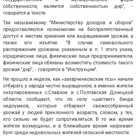
собственности, является собственностью днр", -
говорится в тексте.
Так называемому "Министерству доходов и сборов"
предоставляются полномочия на беспрепятственный
доступ к местам хранения или выращивания урожая, а
также его изъятие. "В случае самовольного
распоряжения урожаем, указанным в п. 1 этого указа,
юридические лица, физические лица-предприниматели,
физические лица обязаны возместить стоимость такого
урожая "днр", - говорится в "Инструкции".
Не прошло и недели, как «захарченковские псы» начали
отбирать у народа честно выращенное, а именно жители
оккупированных с.Славное и с.Полтавская Донецкой
области, сообщают, что по селу «шастает» банда
недоумков, которые отбирают свежесобранный
урожай у людей преклонного возраста, словом, у тех,
кто сильно не будет сопротивляться. В то же время
жители возмущены, и в ближайшее время назревает
бунт среди недовольных жителей сельской местности.