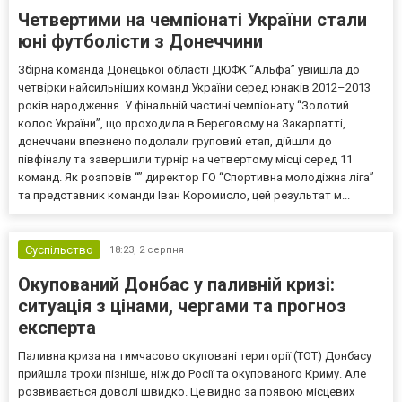
Четвертими на чемпіонаті України стали
юні футболісти з Донеччини
Збірна команда Донецької області ДЮФК “Альфа” увійшла до
четвірки найсильніших команд України серед юнаків 2012–2013
років народження. У фінальній частині чемпіонату “Золотий
колос України”, що проходила в Береговому на Закарпатті,
донеччани впевнено подолали груповий етап, дійшли до
півфіналу та завершили турнір на четвертому місці серед 11
команд. Як розповів “” директор ГО “Спортивна молодіжна ліга”
та представник команди Іван Коромисло, цей результат м...
Суспільство
18:23,
2 серпня
Окупований Донбас у паливній кризі:
ситуація з цінами, чергами та прогноз
експерта
Паливна криза на тимчасово окуповані території (ТОТ) Донбасу
прийшла трохи пізніше, ніж до Росії та окупованого Криму. Але
розвивається доволі швидко. Це видно за появою місцевих