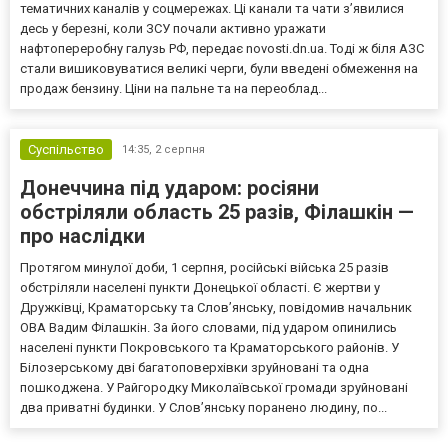
тематичних каналів у соцмережах. Ці канали та чати з’явилися
десь у березні, коли ЗСУ почали активно уражати
нафтопереробну галузь РФ, передає novosti.dn.ua. Тоді ж біля АЗС
стали вишиковуватися великі черги, були введені обмеження на
продаж бензину. Ціни на пальне та на переоблад...
Суспільство
14:35,
2 серпня
Донеччина під ударом: росіяни
обстріляли область 25 разів, Філашкін —
про наслідки
Протягом минулої доби, 1 серпня, російські війська 25 разів
обстріляли населені пункти Донецької області. Є жертви у
Дружківці, Краматорську та Слов’янську, повідомив начальник
ОВА Вадим Філашкін. За його словами, під ударом опинились
населені пункти Покровського та Краматорського районів. У
Білозерському дві багатоповерхівки зруйновані та одна
пошкоджена. У Райгородку Миколаївської громади зруйновані
два приватні будинки. У Слов’янську поранено людину, по...