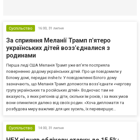
Селидово и Новогродовке
Справочная
Так
Суспільство
16:00,
31 липня
За сприяння Меланії Трамп п'ятеро
українських дітей возз'єдналися з
родинами
Перша леді США Меланія Трамп уже впʼяте посприяла
поверненню додому українських дітей. Про це повідомили у
Білому домі, передає inshe.tv. У повідомленні Білого дому
зазначають, що Меланія Трамп допомогла возз’єднати «чергову
групу українських та російських дітей». Водночас там не
вказують, з яких регіонів ці діти, скільки їм років, і за яких умов
вони опинилися далеко від своїх родин. «Хоча дипломатія та
розбудова миру важливі для цих зусиль, їх перевершує...
Суспільство
14:00,
31 липня
НБУ підняв облікову ставку до 15,5%: