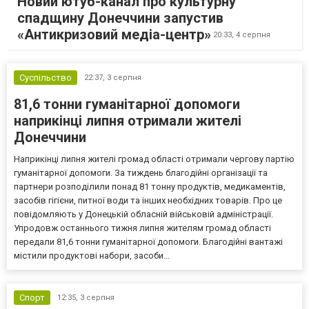
Новий ютуб-канал про культурну
спадщину Донеччини запустив
«Антикризовий медіа-центр»
20:33,
4 серпня
Суспільство
22:37,
3 серпня
81,6 тонни гуманітарної допомоги
наприкінці липня отримали жителі
Донеччини
Наприкінці липня жителі громад області отримали чергову партію
гуманітарної допомоги. За тиждень благодійні організації та
партнери розподілили понад 81 тонну продуктів, медикаментів,
засобів гігієни, питної води та інших необхідних товарів. Про це
повідомляють у Донецькій обласній військовій адміністрації.
Упродовж останнього тижня липня жителям громад області
передали 81,6 тонни гуманітарної допомоги. Благодійні вантажі
містили продуктові набори, засоби...
Спорт
12:35,
3 серпня