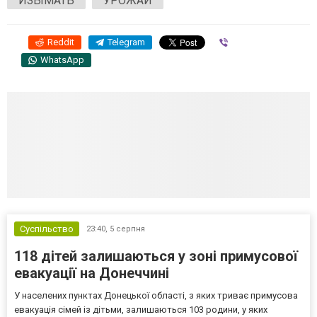
ИЗЫМАТЬ
УРОЖАЙ
Reddit
Telegram
Viber
WhatsApp
Суспільство
23:40,
5 серпня
118 дітей залишаються у зоні примусової
евакуації на Донеччині
У населених пунктах Донецької області, з яких триває примусова
евакуація сімей із дітьми, залишаються 103 родини, у яких