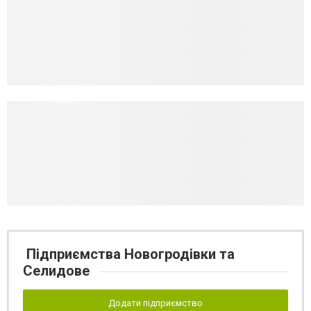
Підприємства Новогродівки та
Селидове
Додати підприємство