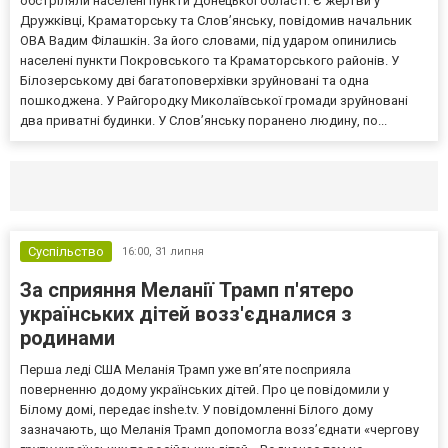
обстріляли населені пункти Донецької області. Є жертви у
Дружківці, Краматорську та Слов’янську, повідомив начальник
ОВА Вадим Філашкін. За його словами, під ударом опинились
населені пункти Покровського та Краматорського районів. У
Білозерському дві багатоповерхівки зруйновані та одна
пошкоджена. У Райгородку Миколаївської громади зруйновані
два приватні будинки. У Слов’янську поранено людину, по...
Селидово и Новогродовке
Справочная
Так
Суспільство
16:00,
31 липня
За сприяння Меланії Трамп п'ятеро
українських дітей возз'єдналися з
родинами
Перша леді США Меланія Трамп уже впʼяте посприяла
поверненню додому українських дітей. Про це повідомили у
Білому домі, передає inshe.tv. У повідомленні Білого дому
зазначають, що Меланія Трамп допомогла возз’єднати «чергову