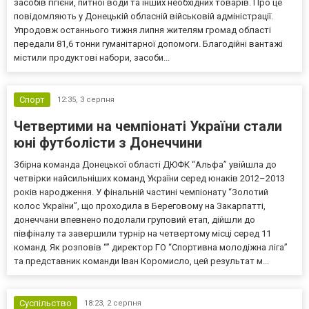
засобів гігієни, питної води та інших необхідних товарів. Про це
повідомляють у Донецькій обласній військовій адміністрації.
Упродовж останнього тижня липня жителям громад області
передали 81,6 тонни гуманітарної допомоги. Благодійні вантажі
містили продуктові набори, засоби...
Спорт
12:35,
3 серпня
Четвертими на чемпіонаті України стали
юні футболісти з Донеччини
Збірна команда Донецької області ДЮФК “Альфа” увійшла до
четвірки найсильніших команд України серед юнаків 2012–2013
років народження. У фінальній частині чемпіонату “Золотий
колос України”, що проходила в Береговому на Закарпатті,
донеччани впевнено подолали груповий етап, дійшли до
півфіналу та завершили турнір на четвертому місці серед 11
команд. Як розповів “” директор ГО “Спортивна молодіжна ліга”
та представник команди Іван Коромисло, цей результат м...
Суспільство
18:23,
2 серпня