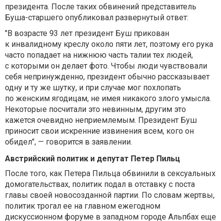
президента. После таких обвинений представитель
Буша-старшего опубликовал развернутый ответ:
"В возрасте 93 лет президент Буш прикован
к инвалидному креслу около пяти лет, поэтому его рука
часто попадает на нижнюю часть талии тех людей,
с которыми он делает фото. Чтобы люди чувствовали
себя непринужденно, президент обычно рассказывает
одну и ту же шутку, и при случае мог похлопать
по женским ягодицам, не имея никакого злого умысла.
Некоторые посчитали это невинным, другим это
кажется очевидно неприемлемым. Президент Буш
приносит свои искренние извинения всем, кого он
обидел", — говорится в заявлении.
Австрийский политик и депутат Петер Пильц
После того, как Петера Пильца обвинили в сексуальных
домогательствах, политик подал в отставку с поста
главы своей новосозданной партии. По словам жертвы,
политик трогал ее на главном ежегодном
дискуссионном форуме в западном городе Альпбах еще