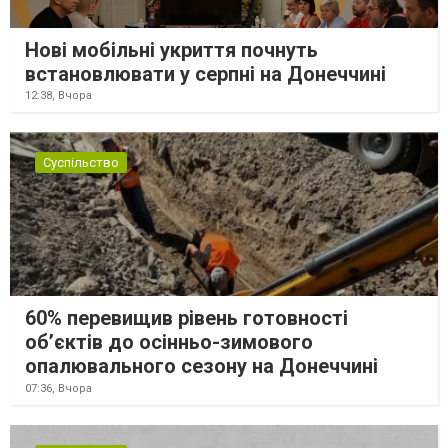
Нові мобільні укриття почнуть
встановлювати у серпні на Донеччині
12:38,
Вчора
Суспільство
60% перевищив рівень готовності
об’єктів до осінньо-зимового
опалювального сезону на Донеччині
07:36,
Вчора