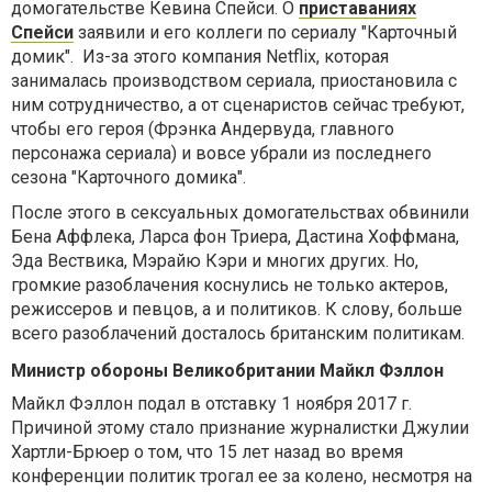
домогательстве Кевина Спейси. О
приставаниях
Спейси
заявили и его коллеги по сериалу "Карточный
домик". Из-за этого компания Netflix, которая
занималась производством сериала, приостановила с
ним сотрудничество, а от сценаристов сейчас требуют,
чтобы его героя (Фрэнка Андервуда, главного
персонажа сериала) и вовсе убрали из последнего
сезона "Карточного домика".
После этого в сексуальных домогательствах обвинили
Бена Аффлека, Ларса фон Триера, Дастина Хоффмана,
Эда Вествика, Мэрайю Кэри и многих других. Но,
громкие разоблачения коснулись не только актеров,
режиссеров и певцов, а и политиков. К слову, больше
всего разоблачений досталось британским политикам.
Министр обороны Великобритании Майкл Фэллон
Майкл Фэллон подал в отставку 1 ноября 2017 г.
Причиной этому стало признание журналистки Джулии
Хартли-Брюер о том, что 15 лет назад во время
конференции политик трогал ее за колено, несмотря на