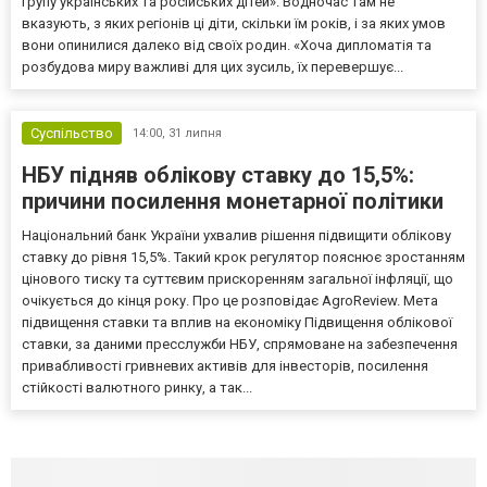
групу українських та російських дітей». Водночас там не
вказують, з яких регіонів ці діти, скільки їм років, і за яких умов
вони опинилися далеко від своїх родин. «Хоча дипломатія та
розбудова миру важливі для цих зусиль, їх перевершує...
Суспільство
14:00,
31 липня
НБУ підняв облікову ставку до 15,5%:
причини посилення монетарної політики
Національний банк України ухвалив рішення підвищити облікову
ставку до рівня 15,5%. Такий крок регулятор пояснює зростанням
цінового тиску та суттєвим прискоренням загальної інфляції, що
очікується до кінця року. Про це розповідає AgroReview. Мета
підвищення ставки та вплив на економіку Підвищення облікової
ставки, за даними пресслужби НБУ, спрямоване на забезпечення
привабливості гривневих активів для інвесторів, посилення
стійкості валютного ринку, а так...