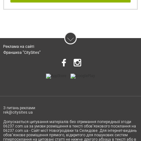
Реклама на сайті
Франшиза "CitySites"
З питань реклами
rek@citysites.ua
Допускається цитування матеріалів без отримання попередньої згоди
06237.com.ua за умови розміщення в тексті обов'язкового посилання на
06237.com.ua - Сайт міст Новогродівки та Селидове. Для інтернет-видань
обов'язкове розміщення прямого, відкритого для пошукових систем
гіперпосилання на цитовані статті не нижче другого абзацу в тексті або в