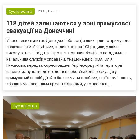
Суспільство
23:40,
Вчора
118 дітей залишаються у зоні примусової
евакуації на Донеччині
У населених пунктах Донецької області, з яких триває примусова
евакуація сімей із дітьми, залишаються 103 родини, у яких
виховуються 118 дітей. Про це на онлайн-брифінгу повідомила
начальниця служби у справах дітей Донецької ОВА Юлія
Рижакова, передає кореспондент Укрінформу. «На території
населених пунктів, де оголошена обов’язкова евакуація у
примусовий спосіб дітей з батьками чи особами, що їх замінюють,
або іншими законними представниками, у 16 населен...
Суспільство