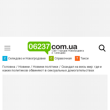
С
Селидово и Новогродовке
С
Справочная
Т
Такси
Головна
Новини
Новини політики
Скандал на весь мир: где и
каких политиков обвиняют в сексуальных домогательствах