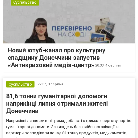
Суспільство
Новий ютуб-канал про культурну
спадщину Донеччини запустив
«Антикризовий медіа-центр»
20:33,
4 серпня
Суспільство
22:37,
3 серпня
81,6 тонни гуманітарної допомоги
наприкінці липня отримали жителі
Донеччини
Наприкінці липня жителі громад області отримали чергову партію
гуманітарної допомоги. За тиждень благодійні організації та
партнери розподілили понад 81 тонну продуктів, медикаментів,