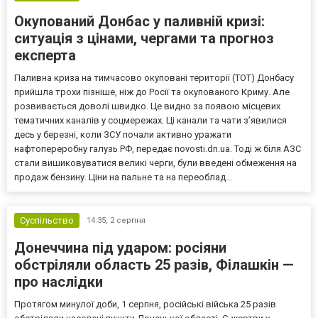
Окупований Донбас у паливній кризі:
ситуація з цінами, чергами та прогноз
експерта
Паливна криза на тимчасово окуповані території (ТОТ) Донбасу
прийшла трохи пізніше, ніж до Росії та окупованого Криму. Але
розвивається доволі швидко. Це видно за появою місцевих
тематичних каналів у соцмережах. Ці канали та чати з’явилися
десь у березні, коли ЗСУ почали активно уражати
нафтопереробну галузь РФ, передає novosti.dn.ua. Тоді ж біля АЗС
стали вишиковуватися великі черги, були введені обмеження на
продаж бензину. Ціни на пальне та на переоблад...
Суспільство
14:35,
2 серпня
Донеччина під ударом: росіяни
обстріляли область 25 разів, Філашкін —
про наслідки
Протягом минулої доби, 1 серпня, російські війська 25 разів