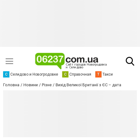
С
Селидово и Новогродовке
С
Справочная
Т
Такси
Головна
Новини
Різне
Вихід Великої Британії з ЄС – дата