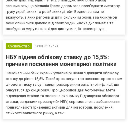
Білому домі, передає inshe.tv. У повідомленні Білого дому
зазначають, що Меланія Трамп допомогла возз’єднати «чергову
групу українських та російських дітей». Водночас там не
вказують, з яких регіонів ці діти, скільки їм років, і за яких умов
вони опинилися далеко від своїх родин. «Хоча дипломатія та
розбудова миру важливі для цих зусиль, їх перевершує...
Суспільство
14:00,
31 липня
НБУ підняв облікову ставку до 15,5%:
причини посилення монетарної політики
Національний банк України ухвалив рішення підвищити облікову
ставку до рівня 15,5%. Такий крок регулятор пояснює зростанням
цінового тиску та суттєвим прискоренням загальної інфляції, що
очікується до кінця року. Про це розповідає AgroReview. Мета
підвищення ставки та вплив на економіку Підвищення облікової
ставки, за даними пресслужби НБУ, спрямоване на забезпечення
привабливості гривневих активів для інвесторів, посилення
стійкості валютного ринку, а так...