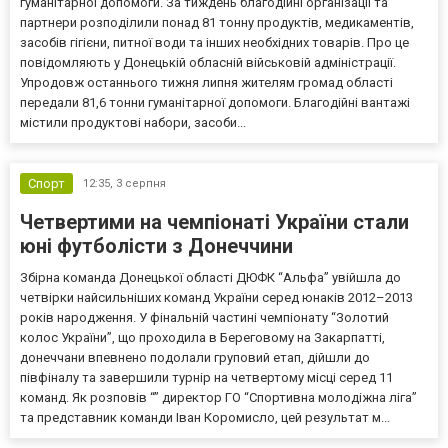
гуманітарної допомоги. За тиждень благодійні організації та
партнери розподілили понад 81 тонну продуктів, медикаментів,
засобів гігієни, питної води та інших необхідних товарів. Про це
повідомляють у Донецькій обласній військовій адміністрації.
Упродовж останнього тижня липня жителям громад області
передали 81,6 тонни гуманітарної допомоги. Благодійні вантажі
містили продуктові набори, засоби...
Спорт
12:35,
3 серпня
Четвертими на чемпіонаті України стали
юні футболісти з Донеччини
Збірна команда Донецької області ДЮФК “Альфа” увійшла до
четвірки найсильніших команд України серед юнаків 2012–2013
років народження. У фінальній частині чемпіонату “Золотий
колос України”, що проходила в Береговому на Закарпатті,
донеччани впевнено подолали груповий етап, дійшли до
півфіналу та завершили турнір на четвертому місці серед 11
команд. Як розповів “” директор ГО “Спортивна молодіжна ліга”
та представник команди Іван Коромисло, цей результат м...