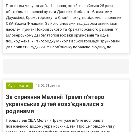
Протягом минулої доби, 1 серпня, російські війська 25 разів
обстріляли населені пункти Донецької області. Є жертви у
Дружківці, Краматорську та Слов’янську, повідомив начальник
ОВА Вадим Філашкін. За його словами, під ударом опинились
населені пункти Покровського та Краматорського районів. У
Білозерському дві багатоповерхівки зруйновані та одна
пошкоджена. У Райгородку Миколаївської громади зруйновані
два приватні будинки. У Слов’янську поранено людину, по...
Селидово и Новогродовке
Справочная
Так
Суспільство
16:00,
31 липня
За сприяння Меланії Трамп п'ятеро
українських дітей возз'єдналися з
родинами
Перша леді США Меланія Трамп уже впʼяте посприяла
поверненню додому українських дітей. Про це повідомили у