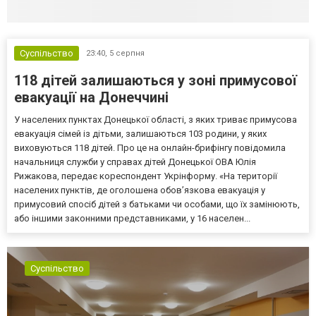
Суспільство
23:40,
5 серпня
118 дітей залишаються у зоні примусової
евакуації на Донеччині
У населених пунктах Донецької області, з яких триває примусова
евакуація сімей із дітьми, залишаються 103 родини, у яких
виховуються 118 дітей. Про це на онлайн-брифінгу повідомила
начальниця служби у справах дітей Донецької ОВА Юлія
Рижакова, передає кореспондент Укрінформу. «На території
населених пунктів, де оголошена обов’язкова евакуація у
примусовий спосіб дітей з батьками чи особами, що їх замінюють,
або іншими законними представниками, у 16 населен...
Суспільство