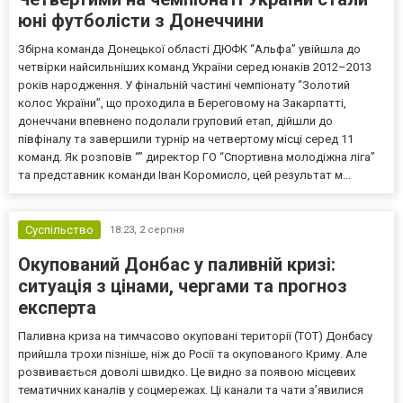
юні футболісти з Донеччини
Збірна команда Донецької області ДЮФК “Альфа” увійшла до
четвірки найсильніших команд України серед юнаків 2012–2013
років народження. У фінальній частині чемпіонату “Золотий
колос України”, що проходила в Береговому на Закарпатті,
донеччани впевнено подолали груповий етап, дійшли до
півфіналу та завершили турнір на четвертому місці серед 11
команд. Як розповів “” директор ГО “Спортивна молодіжна ліга”
та представник команди Іван Коромисло, цей результат м...
Суспільство
18:23,
2 серпня
Окупований Донбас у паливній кризі:
ситуація з цінами, чергами та прогноз
експерта
Паливна криза на тимчасово окуповані території (ТОТ) Донбасу
прийшла трохи пізніше, ніж до Росії та окупованого Криму. Але
розвивається доволі швидко. Це видно за появою місцевих
тематичних каналів у соцмережах. Ці канали та чати з’явилися