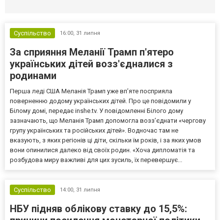
Селидово и Новогродовке
Справочная
Так
Суспільство
16:00,
31 липня
За сприяння Меланії Трамп п'ятеро
українських дітей возз'єдналися з
родинами
Перша леді США Меланія Трамп уже впʼяте посприяла
поверненню додому українських дітей. Про це повідомили у
Білому домі, передає inshe.tv. У повідомленні Білого дому
зазначають, що Меланія Трамп допомогла возз’єднати «чергову
групу українських та російських дітей». Водночас там не
вказують, з яких регіонів ці діти, скільки їм років, і за яких умов
вони опинилися далеко від своїх родин. «Хоча дипломатія та
розбудова миру важливі для цих зусиль, їх перевершує...
Суспільство
14:00,
31 липня
НБУ підняв облікову ставку до 15,5%: