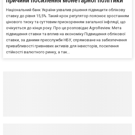
причини посилення монетарної політики
Національний банк України ухвалив рішення підвищити облікову
ставку до рівня 15,5%. Такий крок регулятор пояснює зростанням
цінового тиску та суттєвим прискоренням загальної інфляції, що
очікується до кінця року. Про це розповідає AgroReview. Мета
підвищення ставки та вплив на економіку Підвищення облікової
ставки, за даними пресслужби НБУ, спрямоване на забезпечення
привабливості гривневих активів для інвесторів, посилення
стійкості валютного ринку, а так...