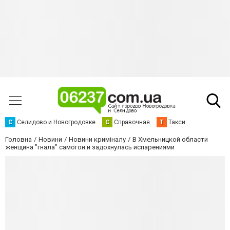
С
Селидово и Новогродовке
С
Справочная
Т
Такси
Головна
Новини
Новини криміналу
В Хмельницкой области
женщина "гнала" самогон и задохнулась испарениями