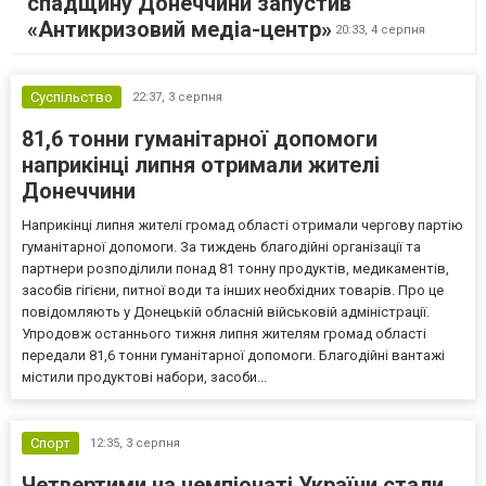
спадщину Донеччини запустив
«Антикризовий медіа-центр»
20:33,
4 серпня
Суспільство
22:37,
3 серпня
81,6 тонни гуманітарної допомоги
наприкінці липня отримали жителі
Донеччини
Наприкінці липня жителі громад області отримали чергову партію
гуманітарної допомоги. За тиждень благодійні організації та
партнери розподілили понад 81 тонну продуктів, медикаментів,
засобів гігієни, питної води та інших необхідних товарів. Про це
повідомляють у Донецькій обласній військовій адміністрації.
Упродовж останнього тижня липня жителям громад області
передали 81,6 тонни гуманітарної допомоги. Благодійні вантажі
містили продуктові набори, засоби...
Спорт
12:35,
3 серпня
Четвертими на чемпіонаті України стали