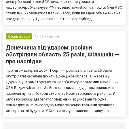
десь у березні, коли ЗСУ почали активно уражати
нафтопереробну галузь РФ, передає novosti.dn.ua. Тоді ж біля АЗС
стали вишиковуватися великі черги, були введені обмеження на
продаж бензину. Ціни на пальне та на переоблад...
Суспільство
14:35,
2 серпня
Донеччина під ударом: росіяни
обстріляли область 25 разів, Філашкін —
про наслідки
Протягом минулої доби, 1 серпня, російські війська 25 разів
обстріляли населені пункти Донецької області. Є жертви у
Дружківці, Краматорську та Слов’янську, повідомив начальник
ОВА Вадим Філашкін. За його словами, під ударом опинились
населені пункти Покровського та Краматорського районів. У
Білозерському дві багатоповерхівки зруйновані та одна
пошкоджена. У Райгородку Миколаївської громади зруйновані
два приватні будинки. У Слов’янську поранено людину, по...