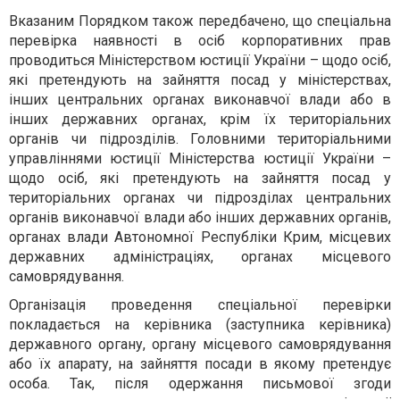
Вказаним Порядком також передбачено, що
спеціальна
перевірка
наявності в осіб корпоративних прав
проводиться Міністерством юстиції України – щодо осіб,
які претендують на зайняття посад у міністерствах,
інших центральних органах виконавчої влади або в
інших державних органах, крім їх територіальних
органів чи підрозділів. Головними територіальними
управліннями юстиції Міністерства юстиції України –
щодо осіб, які претендують на зайняття посад у
територіальних органах чи підрозділах центральних
органів виконавчої влади або інших державних органів,
органах влади Автономної Республіки Крим, місцевих
державних адміністраціях, органах місцевого
самоврядування.
Організація проведення спеціальної перевірки
покладається на керівника (заступника керівника)
державного органу, органу місцевого самоврядування
або їх апарату, на зайняття посади в якому претендує
особа.
Так, після одержання письмової згоди