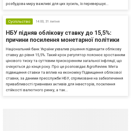
розбудова миру важливі для цих зусиль, їх перевершує...
Суспільство
14:00,
31 липня
НБУ підняв облікову ставку до 15,5%:
причини посилення монетарної політики
Національний банк України ухвалив рішення підвищити облікову
ставку до рівня 15,5%. Такий крок регулятор пояснює зростанням
цінового тиску та суттєвим прискоренням загальної інфляції, що
очікується до кінця року. Про це розповідає AgroReview. Мета
підвищення ставки та вплив на економіку Підвищення облікової
ставки, за даними пресслужби НБУ, спрямоване на забезпечення
привабливості гривневих активів для інвесторів, посилення
стійкості валютного ринку, а так...