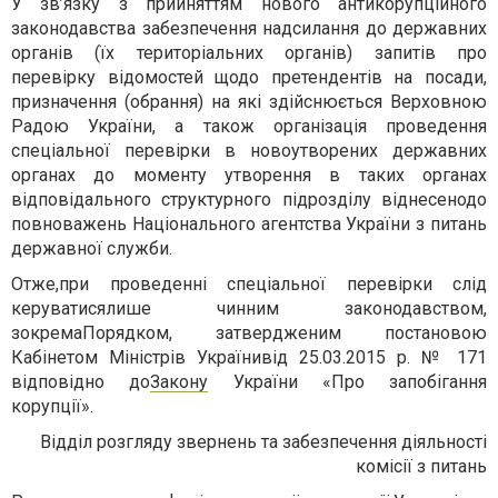
У
зв’язку з прийняттям нового антикорупційного
законодавства забезпечення надсилання до державних
органів (їх територіальних органів) запитів про
перевірку відомостей щодо претендентів на посади,
призначення (обрання) на які здійснюється Верховною
Радою України, а також організація проведення
спеціальної перевірки в новоутворених державних
органах до моменту утворення в таких органах
відповідального структурного підрозділу віднесено
до
повноважень
Національного агентства України з питань
державної служби.
Отже,при проведенні спеціальної перевірки слід
керуватися
лише чинним законодавством,
зокрема
Порядком
, затвердженим
постановою
Кабінетом Міністрів України
від 25.03.2015 р. № 171
відповідно до
Закону
України «Про запобігання
корупції»
.
Відділ розгляду звернень та забезпечення діяльності
комісії з питань