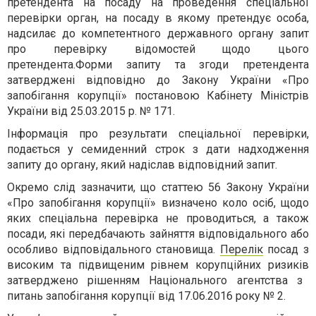
претендента на посаду на проведення спеціальної
перевірки орган, на посаду в якому претендує особа,
надсилає до компетентного державного органу запит
про перевірку відомостей щодо цього
претендента.
Форми запиту та згоди претендента
затверджені відповідно до Закону України «Про
запобігання корупції» постановою Кабінету Міністрів
України від 25.03.2015 р. № 171.
Інформація про результати спеціальної перевірки,
подається у семиденний строк з дати надходження
запиту до органу, який надіслав відповідний запит.
Окремо слід зазначити, що статтею 56
Закону України
«Про запобігання корупції» визначено коло осіб, щодо
яких спеціальна перевірка не проводиться, а також
п
осади, які передбачають зайняття відповідального або
особливо відповідального становища.
Перелік
посад
з
високим та підвищеним рівнем корупційних ризиків
затверджено рішенням
Національного агентства з
питань запобігання корупції
від 17.06.2016 року № 2
.