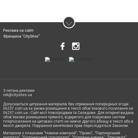
Реклама на сайті
Франшиза "CitySites"
З питань реклами
rek@citysites.ua
Допускається цитування матеріалів без отримання попередньої згоди
06237.com.ua за умови розміщення в тексті обов'язкового посилання на
06237.com.ua - Сайт міст Новогродівки та Селидове. Для інтернет-видань
обов'язкове розміщення прямого, відкритого для пошукових систем
гіперпосилання на цитовані статті не нижче другого абзацу в тексті або в
якості джерела. Порушення виняткових прав переслідується Законом.
Матеріали з плашками "Новини компаній", "Промо", "Партнерський
матеріал", "Партнерський спецпроєкт", "Політичні новини", "Пресреліз",