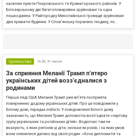
населені пункти Покровського та Краматорського районів. У
Білозерському дві багатоповерхівки зруйновані та одна
пошкоджена. У Райгородку Миколаївської громади зруйновані
два приватні будинки. У Слов’янську поранено людину, по...
Селидово и Новогродовке
Справочная
Так
Суспільство
16:00,
31 липня
За сприяння Меланії Трамп п'ятеро
українських дітей возз'єдналися з
родинами
Перша леді США Меланія Трамп уже впʼяте посприяла
поверненню додому українських дітей. Про це повідомили у
Білому домі, передає inshe.tv. У повідомленні Білого дому
зазначають, що Меланія Трамп допомогла возз’єднати «чергову
групу українських та російських дітей». Водночас там не
вказують, з яких регіонів ці діти, скільки їм років, і за яких умов
вони опинилися далеко від своїх родин. «Хоча дипломатія та