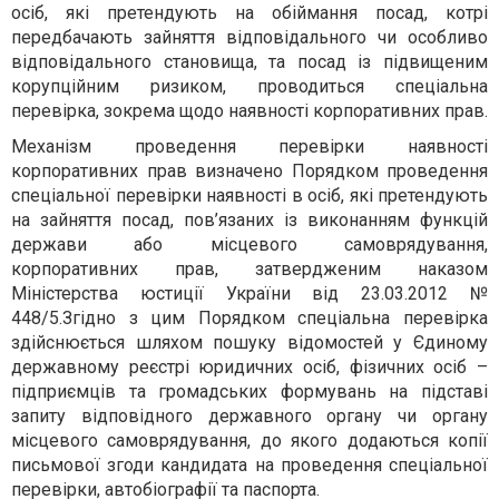
осіб, які претендують на обіймання посад, котрі
передбачають зайняття відповідального чи особливо
відповідального становища, та посад із підвищеним
корупційним ризиком,
проводиться спеціальна
перевірка, зокрема щодо наявності корпоративних прав.
Механізм проведення перевірки наявності
корпоративних прав
визначено Порядком проведення
спеціальної перевірки наявності в осіб, які претендують
на зайняття посад, пов’язаних із виконанням функцій
держави або місцевого самоврядування,
корпоративних прав, затвердженим наказом
Міністерства юстиції України від 23.03.2012 №
448/5
.Згідно з
цим Порядком спеціальна перевірка
здійснюється шляхом пошуку відомостей у Єдиному
державному реєстрі юридичних осіб, фізичних осіб –
підприємців та громадських формувань на підставі
запиту відповідного державного органу чи органу
місцевого самоврядування, до якого додаються копії
письмової згоди кандидата на проведення спеціальної
перевірки, автобіографії та паспорта.