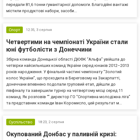
передали 81,6 тонни гуманітарної допомоги. Благодійні вантажі
містили продуктові набори, засоби...
Спорт
12:35,
3 серпня
Четвертими на чемпіонаті України стали
юні футболісти з Донеччини
Збірна команда Донецької області ДЮФК “Альфа” увійшла до
четвірки найсильніших команд України серед юнаків 2012–2013
років народження. У фінальній частині чемпіонату “Золотий
колос України”, що проходила в Береговому на Закарпатті,
донеччани впевнено подолали груповий етап, дійшли до
півфіналу та завершили турнір на четвертому місці серед 11
команд. Як розповів “” директор ГО “Спортивна молодіжна ліга”
та представник команди Іван Коромисло, цей результат м...
Суспільство
18:23,
2 серпня
Окупований Донбас у паливній кризі: