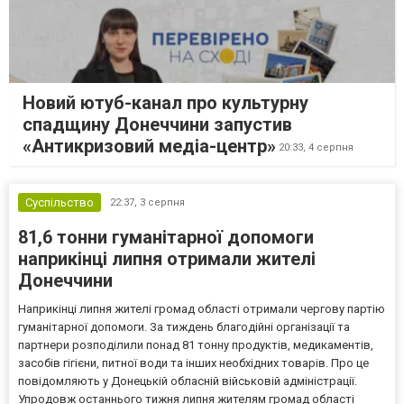
Новий ютуб-канал про культурну
спадщину Донеччини запустив
«Антикризовий медіа-центр»
20:33,
4 серпня
Суспільство
22:37,
3 серпня
81,6 тонни гуманітарної допомоги
наприкінці липня отримали жителі
Донеччини
Наприкінці липня жителі громад області отримали чергову партію
гуманітарної допомоги. За тиждень благодійні організації та
партнери розподілили понад 81 тонну продуктів, медикаментів,
засобів гігієни, питної води та інших необхідних товарів. Про це
повідомляють у Донецькій обласній військовій адміністрації.
Упродовж останнього тижня липня жителям громад області