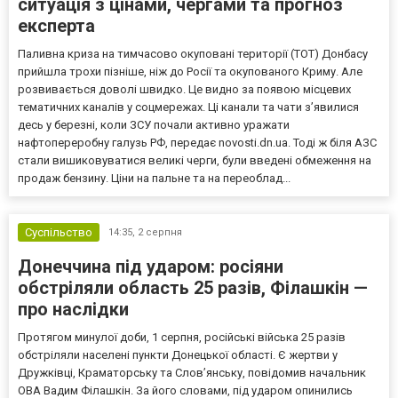
ситуація з цінами, чергами та прогноз
експерта
Паливна криза на тимчасово окуповані території (ТОТ) Донбасу
прийшла трохи пізніше, ніж до Росії та окупованого Криму. Але
розвивається доволі швидко. Це видно за появою місцевих
тематичних каналів у соцмережах. Ці канали та чати з’явилися
десь у березні, коли ЗСУ почали активно уражати
нафтопереробну галузь РФ, передає novosti.dn.ua. Тоді ж біля АЗС
стали вишиковуватися великі черги, були введені обмеження на
продаж бензину. Ціни на пальне та на переоблад...
Суспільство
14:35,
2 серпня
Донеччина під ударом: росіяни
обстріляли область 25 разів, Філашкін —
про наслідки
Протягом минулої доби, 1 серпня, російські війська 25 разів
обстріляли населені пункти Донецької області. Є жертви у
Дружківці, Краматорську та Слов’янську, повідомив начальник
ОВА Вадим Філашкін. За його словами, під ударом опинились