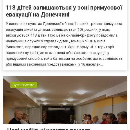
118 дітей залишаються у зоні примусової
евакуації на Донеччині
У населених пунктах Донецької області, з яких триває примусова
евакуація сімей із дітьми, залишаються 103 родини, у яких
виховуються 118 дітей. Про це на онлайн-брифінгу повідомила
начальниця служби у справах дітей Донецької ОВА Юлія
Рижакова, передає кореспондент Укрінформу. «На території
населених пунктів, де оголошена обов’язкова евакуація у
примусовий спосіб дітей з батьками чи особами, що їх замінюють,
або іншими законними представниками, у 16 населен...
Суспільство