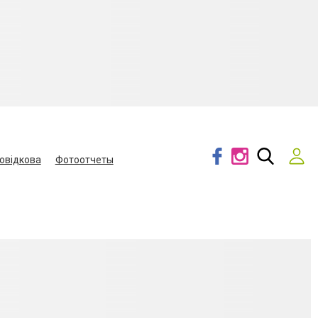
овідкова
Фотоотчеты