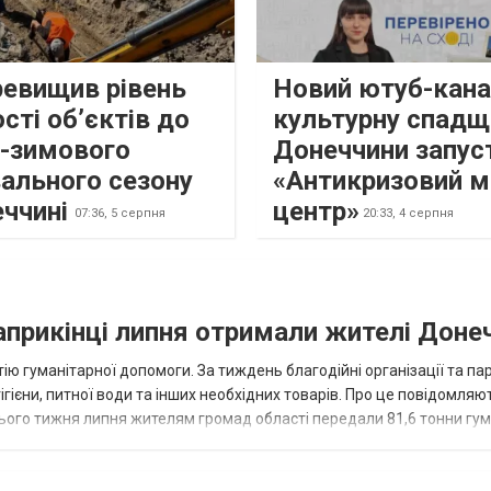
ревищив рівень
Новий ютуб-кана
сті об’єктів до
культурну спадщ
о-зимового
Донеччини запус
ального сезону
«Антикризовий м
еччині
центр»
07:36,
5 серпня
20:33,
4 серпня
наприкінці липня отримали жителі Доне
ію гуманітарної допомоги. За тиждень благодійні організації та па
ігієни, питної води та інших необхідних товарів. Про це повідомляю
нього тижня липня жителям громад області передали 81,6 тонни гум
и...