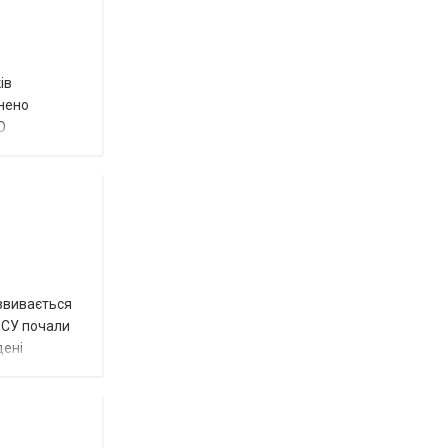
ів
внено
О
озвивається
 ЗСУ почали
дені