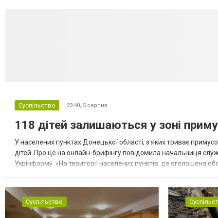
Суспільство
23:40,
5 серпня
118 дітей залишаються у зоні приму
У населених пунктах Донецької області, з яких триває примусо
дітей. Про це на онлайн-брифінгу повідомила начальниця слу
Укрінформу. «На території населених пунктів, де оголошена обо
замінюють, або іншими законними представниками, у 16 населе
Суспільство
Суспільс