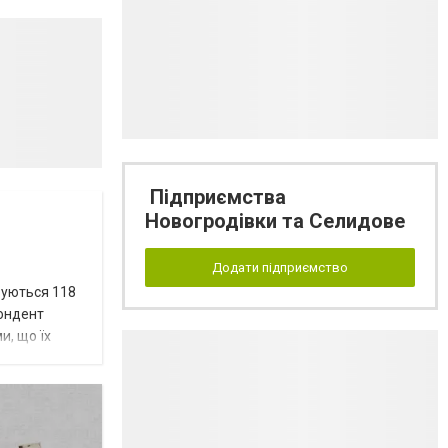
Підприємства
Новогродівки та Селидове
Додати підприємство
вуються 118
пондент
и, що їх