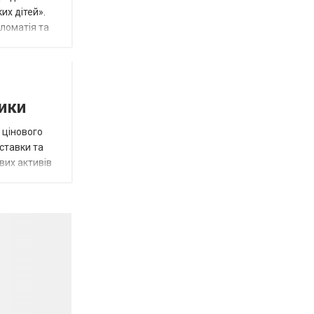
их дітей».
пломатія та
тики
 цінового
 ставки та
вих активів