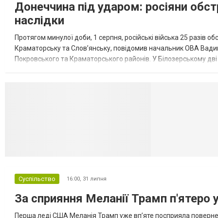
Донеччина під ударом: росіяни обст
наслідки
Протягом минулої доби, 1 серпня, російські війська 25 разів об
Краматорську та Слов’янську, повідомив начальник ОВА Вадим
Покровського та Краматорського районів. У Білозерському дв
Миколаївської громади зруйновані два приватні будинки. У Сло
Селидово и Н
Суспільство
16:00,
31 липня
За сприяння Меланії Трамп п'ятеро 
Перша леді США Меланія Трамп уже впʼяте посприяла повернен