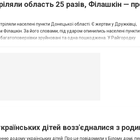
ріляли область 25 разів, Філашкін — пр
стріляли населені пункти Донецької області. Є жертви у Дружківці,
 Філашкін. За його словами, під ударом опинились населені пункти
і багатоповерхівки зруйновані та одна пошкоджена. У Райгородку
в’янську поранено людину, по...
овогродовке
Справочная
Такси
українських дітей возз'єдналися з род
ню додому українських дітей. Про це повідомили у Білому домі, п