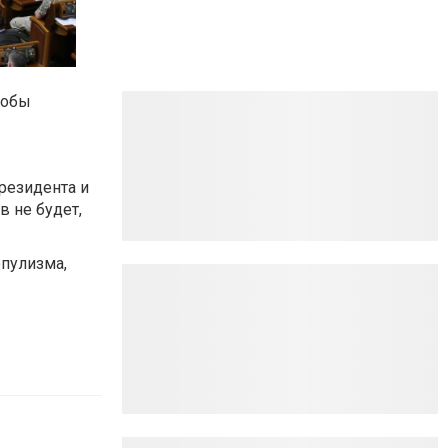
тобы
резидента и
 не будет,
опулизма,