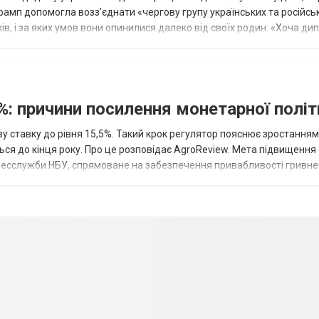
рамп допомогла возз’єднати «чергову групу українських та російськ
оків, і за яких умов вони опинилися далеко від своїх родин. «Хоча ди
%: причини посилення монетарної полі
у ставку до рівня 15,5%. Такий крок регулятор пояснює зростанням
ться до кінця року. Про це розповідає AgroReview. Мета підвищення
пресслужби НБУ, спрямоване на забезпечення привабливості гривне