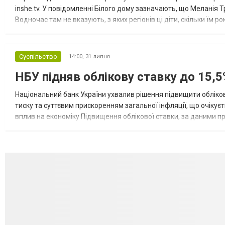
inshe.tv. У повідомленні Білого дому зазначають, що Меланія Т
Водночас там не вказують, з яких регіонів ці діти, скільки їм р
розбудова миру важливі для цих зусиль, їх перевершує...
Суспільство
14:00,
31 липня
НБУ підняв облікову ставку до 15,5
Національний банк України ухвалив рішення підвищити обліков
тиску та суттєвим прискоренням загальної інфляції, що очікує
вплив на економіку Підвищення облікової ставки, за даними 
для інвесторів, посилення стійкості валютного ринку, а так...