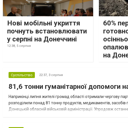
Нові мобільні укриття
60% пе
почнуть встановлювати
готовно
у серпні на Донеччині
осіннь
опалюв
12:38,
5 серпня
на Дон
Суспільство
22:37,
3 серпня
81,6 тонни гуманітарної допомоги 
Наприкінці липня жителі громад області отримали чергову парт
розподілили понад 81 тонну продуктів, медикаментів, засобів г
Донецькій обласній військовій адміністрації. Упродовж остан
допомоги. Благодійні вантажі містили продуктові набори, засоб