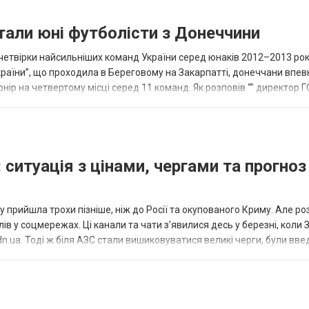
тали юні футболісти з Донеччини
етвірки найсильніших команд України серед юнаків 2012–2013 рок
країни”, що проходила в Береговому на Закарпатті, донеччани впе
нір на четвертому місці серед 11 команд. Як розповів “” директор Г
исло, цей результат м...
 ситуація з цінами, чергами та прогноз
 прийшла трохи пізніше, ніж до Росії та окупованого Криму. Але р
в у соцмережах. Ці канали та чати з’явилися десь у березні, коли
.ua. Тоді ж біля АЗС стали вишиковуватися великі черги, були вве
...