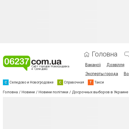
Головна
Вакансії
Дозвілля
Эксперты города
Во
С
Селидово и Новогродовке
С
Справочная
Т
Такси
Головна
Новини
Новини політики
Досрочных выборов в Украине 