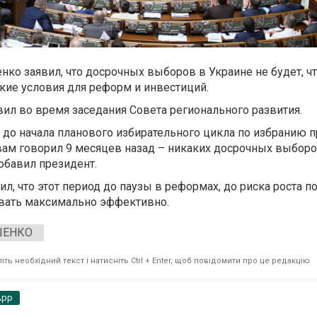
ко заявил, что досрочных выборов в Украине не будет, ч
кие условия для реформ и инвестиций.
ил во время заседания Совета регионального развития.
 до начала планового избирательного цикла по избранию п
вам говорил 9 месяцев назад – никаких досрочных выборов
обавил президент.
ил, что этот период до паузы в реформах, до риска роста п
вать максимально эффективно.
ШЕНКО
ть необхідний текст і натисніть Ctrl + Enter, щоб повідомити про це редакцію
App