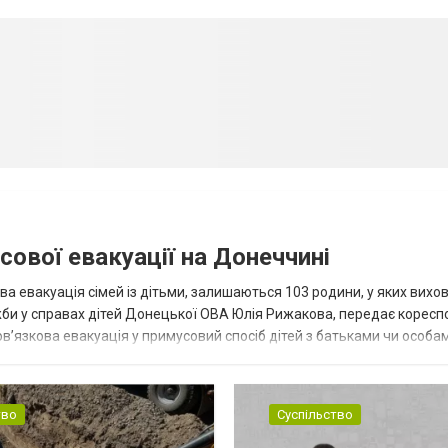
сової евакуації на Донеччині
ва евакуація сімей із дітьми, залишаються 103 родини, у яких вихо
жби у справах дітей Донецької ОВА Юлія Рижакова, передає корес
в’язкова евакуація у примусовий спосіб дітей з батьками чи особам
н...
тво
Суспільство