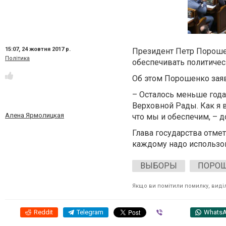
15:07,
24 жовтня 2017 р.
Президент Петр Порошен
Політика
обеспечивать политичес
Об этом Порошенко заяв
– Осталось меньше года
Верховной Рады. Как я 
Алена Ярмолицкая
что мы и обеспечим, – д
Глава государства отмет
каждому надо использо
ВЫБОРЫ
ПОРО
Якщо ви помітили помилку, виділі
Reddit
Telegram
Viber
Whats