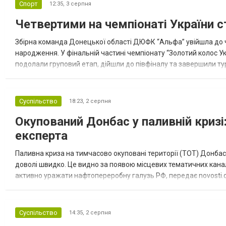
Спорт
12:35,
3 серпня
Четвертими на чемпіонаті України с
Збірна команда Донецької області ДЮФК “Альфа” увійшла до ч
народження. У фінальній частині чемпіонату “Золотий колос У
подолали груповий етап, дійшли до півфіналу та завершили тур
“Спортивна молодіжна ліга” та представник команди Іван Кором
Суспільство
18:23,
2 серпня
Окупований Донбас у паливній кризі:
експерта
Паливна криза на тимчасово окуповані території (ТОТ) Донбасу
доволі швидко. Це видно за появою місцевих тематичних каналі
активно уражати нафтопереробну галузь РФ, передає novosti.dn
обмеження на продаж бензину. Ціни на пальне та на переоблад
Суспільство
14:35,
2 серпня