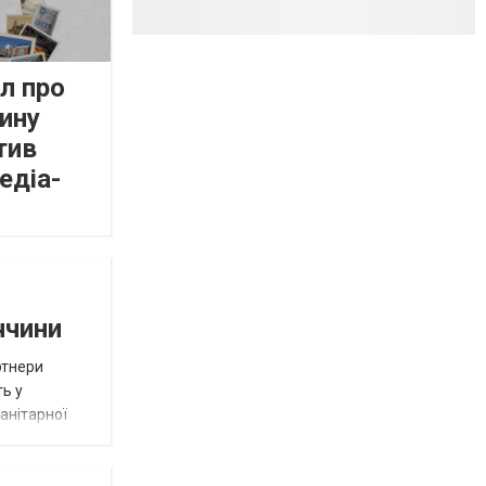
л про
ину
тив
едіа-
ччини
ртнери
ть у
анітарної