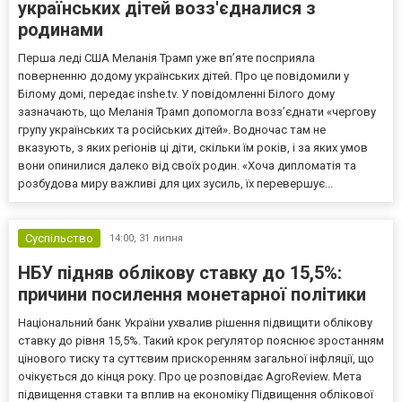
українських дітей возз'єдналися з
родинами
Перша леді США Меланія Трамп уже впʼяте посприяла
поверненню додому українських дітей. Про це повідомили у
Білому домі, передає inshe.tv. У повідомленні Білого дому
зазначають, що Меланія Трамп допомогла возз’єднати «чергову
групу українських та російських дітей». Водночас там не
вказують, з яких регіонів ці діти, скільки їм років, і за яких умов
вони опинилися далеко від своїх родин. «Хоча дипломатія та
розбудова миру важливі для цих зусиль, їх перевершує...
Суспільство
14:00,
31 липня
НБУ підняв облікову ставку до 15,5%:
причини посилення монетарної політики
Національний банк України ухвалив рішення підвищити облікову
ставку до рівня 15,5%. Такий крок регулятор пояснює зростанням
цінового тиску та суттєвим прискоренням загальної інфляції, що
очікується до кінця року. Про це розповідає AgroReview. Мета
підвищення ставки та вплив на економіку Підвищення облікової