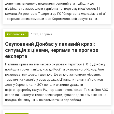
донеччани впевнено подолали груповий етап, дійшли до
півфіналу та завершили турнір на четвертому місці серед 11
команд. Як розповів “” директор ГО “Спортивна молодіжна ліга”
та представник команди Іван Коромисло, цей результат м...
Суспільство
18:23,
2 серпня
Окупований Донбас у паливній кризі:
ситуація з цінами, чергами та прогноз
експерта
Паливна криза на тимчасово окуповані території (ТОТ) Донбасу
прийшла трохи пізніше, ніж до Росії та окупованого Криму. Але
розвивається доволі швидко. Це видно за появою місцевих
тематичних каналів у соцмережах. Ці канали та чати з’явилися
десь у березні, коли ЗСУ почали активно уражати
нафтопереробну галузь РФ, передає novosti.dn.ua. Тоді ж біля АЗС
стали вишиковуватися великі черги, були введені обмеження на
продаж бензину. Ціни на пальне та на переоблад...