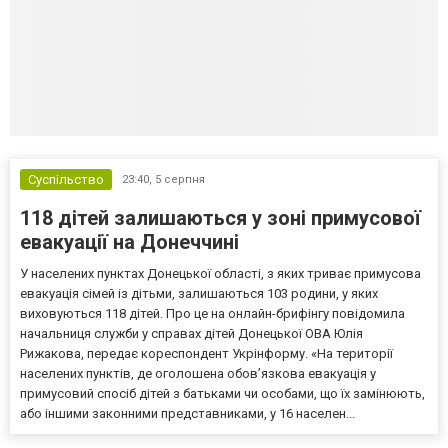
Суспільство
23:40,
5 серпня
118 дітей залишаються у зоні примусової
евакуації на Донеччині
У населених пунктах Донецької області, з яких триває примусова
евакуація сімей із дітьми, залишаються 103 родини, у яких
виховуються 118 дітей. Про це на онлайн-брифінгу повідомила
начальниця служби у справах дітей Донецької ОВА Юлія
Рижакова, передає кореспондент Укрінформу. «На території
населених пунктів, де оголошена обов’язкова евакуація у
примусовий спосіб дітей з батьками чи особами, що їх замінюють,
або іншими законними представниками, у 16 населен...