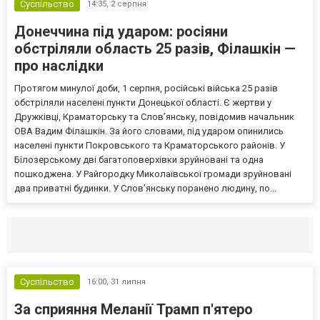
Суспільство
14:35,
2 серпня
Донеччина під ударом: росіяни
обстріляли область 25 разів, Філашкін —
про наслідки
Протягом минулої доби, 1 серпня, російські війська 25 разів
обстріляли населені пункти Донецької області. Є жертви у
Дружківці, Краматорську та Слов’янську, повідомив начальник
ОВА Вадим Філашкін. За його словами, під ударом опинились
населені пункти Покровського та Краматорського районів. У
Білозерському дві багатоповерхівки зруйновані та одна
пошкоджена. У Райгородку Миколаївської громади зруйновані
два приватні будинки. У Слов’янську поранено людину, по...
Селидово и Новогродовке
Справочная
Так
Суспільство
16:00,
31 липня
За сприяння Меланії Трамп п'ятеро