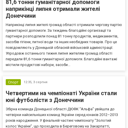
81,6 тонни гуманітарної допомоги
наприкінці липня отримали жителі
Донеччини
Наприкінці липня жителі громад області отримали чергову партію
гуманітарної допомоги. За тиждень благодійні організації та
партнери розподілили понад 81 тонну продуктів, медикаментів,
засобів гігієни, питної води та інших необхідних товарів. Про це
повідомляють у Донецькій обласній військовій адміністрації.
Упродовж останнього тижня липня жителям громад області
передали 81,6 тонни гуманітарної допомоги. Благодійні вантажі
містили продуктові набори, засоби...
Спорт
12:35,
3 серпня
Четвертими на чемпіонаті України стали
юні футболісти з Донеччини
Збірна команда Донецької області ДЮФК “Альфа” увійшла до
четвірки найсильніших команд України серед юнаків 2012–2013
років народження. У фінальній частині чемпіонату “Золотий
колос України”, що проходила в Береговому на Закарпатті,