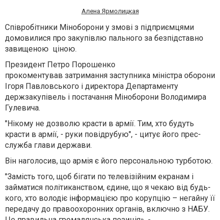
Алена Ярмолицкая
Співробітники Міноборони у змові з підприємцями
домовилися про закупівлю пального за безпідставно
завищеною ціною.
Президент Петро Порошенко
прокоментував затримання заступника міністра оборони
Ігоря Павловського і директора Департаменту
держзакупівель і постачання Міноборони Володимира
Гулевича.
"Нікому не дозволю красти в армії. Тим, хто будуть
красти в армії, - руки повідрубую", - цитує його прес-
служба глави держави.
Він наголосив, що армія є його персональною турботою.
"Замість того, щоб бігати по телевізійним екранам і
займатися політиканством, єдине, що я чекаю від будь-
кого, хто володіє інформацією про корупцію – негайну її
передачу до правоохоронних органів, включно з НАБУ.
Це правильна громадянська позиція», -