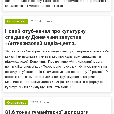
опалювального сезону також охоплює ремонт водопровідних і
каналізаційних мереж, насосних станц...
Суспільство
20:33,
4 серпня
Новий ютуб-канал про культурну
спадщину Донеччини запустив
«Антикризовий медіа-центр»
Журналісти «Антикризового медіа-центру» створили новий ютуб-
канал. Там публікуватимуть відео про культурну спадщину та
відомих людей Донеччини. Про це пише «Антикризовий медіа
центр». Відтепер відео «Перевірено на сході» публікуватимуть на
новому ютуб-каналі. Нині там доступні до перегляду 13 роликів. У
проєкті «Антикризового медіа-центру» журналістка Ірина
Мартинова досліджує маловідомі факти та події, що формують
культурну й історичну ідентичність Донець...
Суспільство
22:37,
3 серпня
81,6 тонни гуманітарної допомоги