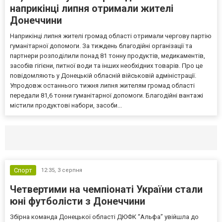
наприкінці липня отримали жителі
Донеччини
Наприкінці липня жителі громад області отримали чергову партію
гуманітарної допомоги. За тиждень благодійні організації та
партнери розподілили понад 81 тонну продуктів, медикаментів,
засобів гігієни, питної води та інших необхідних товарів. Про це
повідомляють у Донецькій обласній військовій адміністрації.
Упродовж останнього тижня липня жителям громад області
передали 81,6 тонни гуманітарної допомоги. Благодійні вантажі
містили продуктові набори, засоби...
Селидово и Новогродовке
Справочная
Так
Спорт
12:35,
3 серпня
Четвертими на чемпіонаті України стали
юні футболісти з Донеччини
Збірна команда Донецької області ДЮФК “Альфа” увійшла до