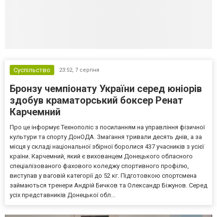
Суспільство
23:52,
7 серпня
Бронзу чемпіонату України серед юніорів
здобув краматорський боксер Ренат
Карчемний
Про це інформує Технополіс з посиланням на управління фізичної
культури та спорту ДонОДА. Змагання тривали десять днів, а за
місця у складі національної збірної боролися 437 учасників з усієї
країни. Карчемний, який є вихованцем Донецького обласного
спеціалізованого фахового коледжу спортивного профілю,
виступав у ваговій категорії до 52 кг. Підготовкою спортсмена
займаються тренери Андрій Бичков та Олександр Біжунов. Серед
усіх представників Донецької обл...