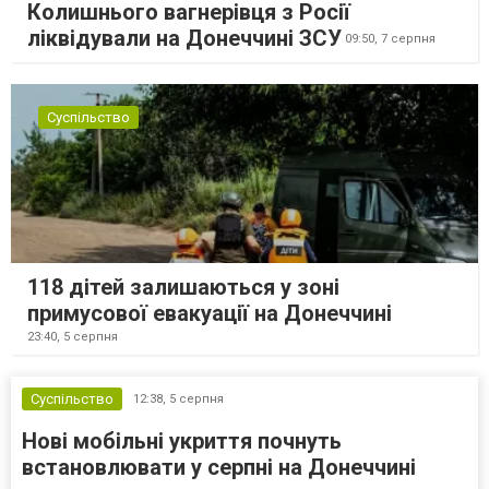
Колишнього вагнерівця з Росії
ліквідували на Донеччині ЗСУ
09:50,
7 серпня
Суспільство
118 дітей залишаються у зоні
примусової евакуації на Донеччині
23:40,
5 серпня
Суспільство
12:38,
5 серпня
Нові мобільні укриття почнуть
встановлювати у серпні на Донеччині