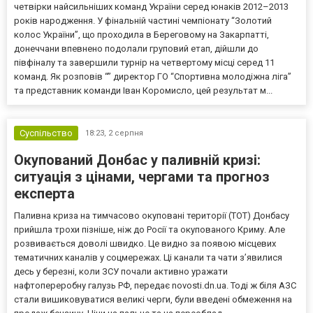
четвірки найсильніших команд України серед юнаків 2012–2013
років народження. У фінальній частині чемпіонату “Золотий
колос України”, що проходила в Береговому на Закарпатті,
донеччани впевнено подолали груповий етап, дійшли до
півфіналу та завершили турнір на четвертому місці серед 11
команд. Як розповів “” директор ГО “Спортивна молодіжна ліга”
та представник команди Іван Коромисло, цей результат м...
Суспільство
18:23,
2 серпня
Окупований Донбас у паливній кризі:
ситуація з цінами, чергами та прогноз
експерта
Паливна криза на тимчасово окуповані території (ТОТ) Донбасу
прийшла трохи пізніше, ніж до Росії та окупованого Криму. Але
розвивається доволі швидко. Це видно за появою місцевих
тематичних каналів у соцмережах. Ці канали та чати з’явилися
десь у березні, коли ЗСУ почали активно уражати
нафтопереробну галузь РФ, передає novosti.dn.ua. Тоді ж біля АЗС
стали вишиковуватися великі черги, були введені обмеження на