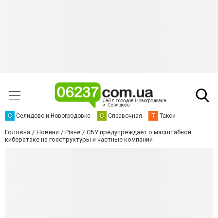
С
Селидово и Новогродовке
С
Справочная
Т
Такси
Головна
Новини
Різне
СБУ предупреждает о масштабной
кибератаке на госструктуры и частные компании