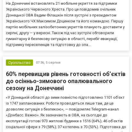
На Донеччині встановлять 21 мобільне укриття за підтримки
Українського Червоного Хреста. Про це повідомив очільник
Донецької ОВА Вадим Філашкін після зустрічі з президентом
Українського ЧХ Максимом Доценком та його командою. Першу
партію мобільних залізобетонних укриттів планують доставити у
серпні, другу — у вересні. Також під час зустрічі обговорили
гуманітарну й безпекову ситуацію в області, перебіг евакуації,
підтримку переселенців та підготовку до опа...
Суспільство
07:36,
5 серпня
60% перевищив рівень готовності об’єктів
до осінньо-зимового опалювального
сезону на Донеччині
«У Донецькій області до зими повністю підготовлено 1101 об’єкт
із 1747 запланованих. Роботи проводяться лише там, де це
дозволяє ситуація з безпекою», — повідомляє Telegram-канал
«Донбасс. Важно». Як зазначають в ОВА, на сьогодні до
експлуатації готові 973 житлові будинки з 1516 (64%); 46 об’єктів
соціальної сфери з 79 (58%); 37 котелень з 70 (53%). Підготовка до