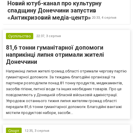
Новий ютуб-канал про культурну
спадщину Донеччини запустив
«Антикризовий медіа-центр»
20:33,
4 серпня
Суспільство
22:37,
3 серпня
81,6 тонни гуманітарної допомоги
наприкінці липня отримали жителі
Донеччини
Наприкінці липня жителі громад області отримали чергову партію
гуманітарної допомоги. За тиждень благодійні організації та
партнери розподілили понад 81 тонну продуктів, медикаментів,
засобів гігієни, питної води та інших необхідних товарів. Про це
повідомляють у Донецькій обласній військовій адміністрації.
Упродовж останнього тижня липня жителям громад області
передали 81,6 тонни гуманітарної допомоги. Благодійні вантажі
містили продуктові набори, засоби...
Спорт
12:35,
3 серпня