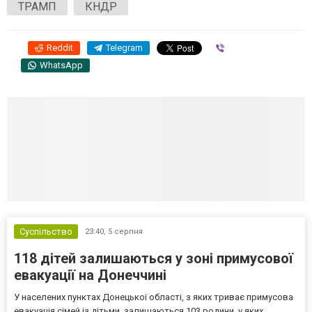
ТРАМП
КНДР
Reddit
Telegram
Viber
WhatsApp
Суспільство
23:40,
5 серпня
118 дітей залишаються у зоні примусової
евакуації на Донеччині
У населених пунктах Донецької області, з яких триває примусова
евакуація сімей із дітьми, залишаються 103 родини, у яких