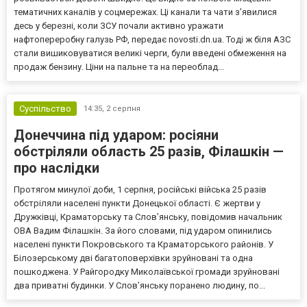
тематичних каналів у соцмережах. Ці канали та чати з’явилися
десь у березні, коли ЗСУ почали активно уражати
нафтопереробну галузь РФ, передає novosti.dn.ua. Тоді ж біля АЗС
стали вишиковуватися великі черги, були введені обмеження на
продаж бензину. Ціни на пальне та на переоблад...
Суспільство
14:35,
2 серпня
Донеччина під ударом: росіяни
обстріляли область 25 разів, Філашкін —
про наслідки
Протягом минулої доби, 1 серпня, російські війська 25 разів
обстріляли населені пункти Донецької області. Є жертви у
Дружківці, Краматорську та Слов’янську, повідомив начальник
ОВА Вадим Філашкін. За його словами, під ударом опинились
населені пункти Покровського та Краматорського районів. У
Білозерському дві багатоповерхівки зруйновані та одна
пошкоджена. У Райгородку Миколаївської громади зруйновані
два приватні будинки. У Слов’янську поранено людину, по...