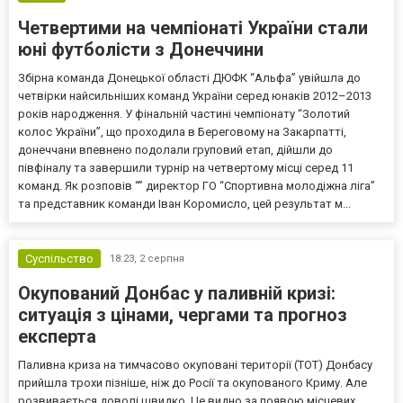
Четвертими на чемпіонаті України стали
юні футболісти з Донеччини
Збірна команда Донецької області ДЮФК “Альфа” увійшла до
четвірки найсильніших команд України серед юнаків 2012–2013
років народження. У фінальній частині чемпіонату “Золотий
колос України”, що проходила в Береговому на Закарпатті,
донеччани впевнено подолали груповий етап, дійшли до
півфіналу та завершили турнір на четвертому місці серед 11
команд. Як розповів “” директор ГО “Спортивна молодіжна ліга”
та представник команди Іван Коромисло, цей результат м...
Суспільство
18:23,
2 серпня
Окупований Донбас у паливній кризі:
ситуація з цінами, чергами та прогноз
експерта
Паливна криза на тимчасово окуповані території (ТОТ) Донбасу
прийшла трохи пізніше, ніж до Росії та окупованого Криму. Але
розвивається доволі швидко. Це видно за появою місцевих