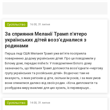
Селидово и Новогродовке
Справочная
Так
Суспільство
16:00,
31 липня
За сприяння Меланії Трамп п'ятеро
українських дітей возз'єдналися з
родинами
Перша леді США Меланія Трамп уже впʼяте посприяла
поверненню додому українських дітей. Про це повідомили у
Білому домі, передає inshe.tv. У повідомленні Білого дому
зазначають, що Меланія Трамп допомогла возз’єднати «чергову
групу українських та російських дітей». Водночас там не
вказують, з яких регіонів ці діти, скільки їм років, і за яких умов
вони опинилися далеко від своїх родин. «Хоча дипломатія та
розбудова миру важливі для цих зусиль, їх перевершує...
Суспільство
14:00,
31 липня