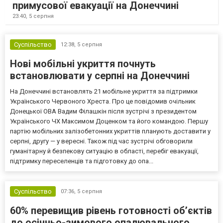
примусової евакуації на Донеччині
23:40,
5 серпня
Суспільство
12:38,
5 серпня
Нові мобільні укриття почнуть
встановлювати у серпні на Донеччині
На Донеччині встановлять 21 мобільне укриття за підтримки
Українського Червоного Хреста. Про це повідомив очільник
Донецької ОВА Вадим Філашкін після зустрічі з президентом
Українського ЧХ Максимом Доценком та його командою. Першу
партію мобільних залізобетонних укриттів планують доставити у
серпні, другу — у вересні. Також під час зустрічі обговорили
гуманітарну й безпекову ситуацію в області, перебіг евакуації,
підтримку переселенців та підготовку до опа...
Суспільство
07:36,
5 серпня
60% перевищив рівень готовності об’єктів
до осінньо-зимового опалювального