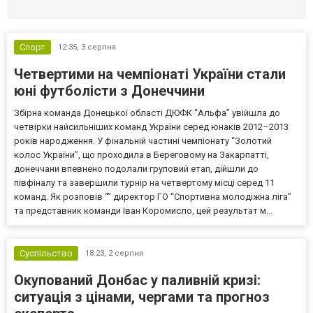
Селидово и Новогродовке
Справочная
Так
Спорт
12:35,
3 серпня
Четвертими на чемпіонаті України стали
юні футболісти з Донеччини
Збірна команда Донецької області ДЮФК “Альфа” увійшла до
четвірки найсильніших команд України серед юнаків 2012–2013
років народження. У фінальній частині чемпіонату “Золотий
колос України”, що проходила в Береговому на Закарпатті,
донеччани впевнено подолали груповий етап, дійшли до
півфіналу та завершили турнір на четвертому місці серед 11
команд. Як розповів “” директор ГО “Спортивна молодіжна ліга”
та представник команди Іван Коромисло, цей результат м...
Суспільство
18:23,
2 серпня
Окупований Донбас у паливній кризі:
ситуація з цінами, чергами та прогноз