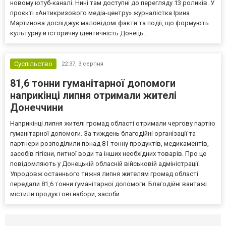
новому ютуб-каналі. Нині там доступні до перегляду 13 роликів. У
проєкті «Антикризового медіа-центру» журналістка Ірина
Мартинова досліджує маловідомі факти та події, що формують
культурну й історичну ідентичність Донець...
Суспільство
22:37,
3 серпня
81,6 тонни гуманітарної допомоги
наприкінці липня отримали жителі
Донеччини
Наприкінці липня жителі громад області отримали чергову партію
гуманітарної допомоги. За тиждень благодійні організації та
партнери розподілили понад 81 тонну продуктів, медикаментів,
засобів гігієни, питної води та інших необхідних товарів. Про це
повідомляють у Донецькій обласній військовій адміністрації.
Упродовж останнього тижня липня жителям громад області
передали 81,6 тонни гуманітарної допомоги. Благодійні вантажі
містили продуктові набори, засоби...