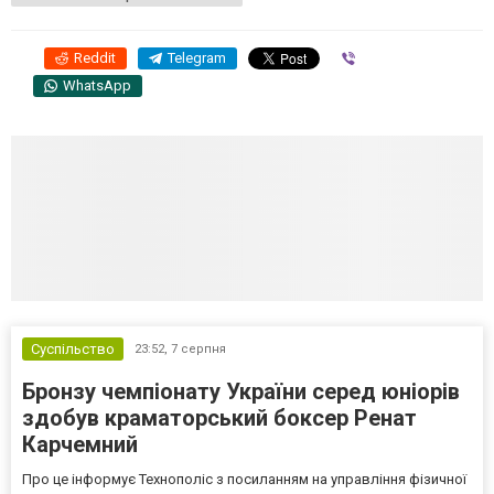
Reddit
Telegram
Viber
WhatsApp
Суспільство
23:52,
7 серпня
Бронзу чемпіонату України серед юніорів
здобув краматорський боксер Ренат
Карчемний
Про це інформує Технополіс з посиланням на управління фізичної