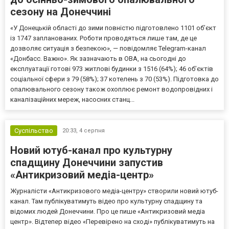
сезону на Донеччині
«У Донецькій області до зими повністю підготовлено 1101 об’єкт
із 1747 запланованих. Роботи проводяться лише там, де це
дозволяє ситуація з безпекою», — повідомляє Telegram-канал
«Донбасс. Важно». Як зазначають в ОВА, на сьогодні до
експлуатації готові 973 житлові будинки з 1516 (64%); 46 об’єктів
соціальної сфери з 79 (58%); 37 котелень з 70 (53%). Підготовка до
опалювального сезону також охоплює ремонт водопровідних і
каналізаційних мереж, насосних станц...
Суспільство
20:33,
4 серпня
Новий ютуб-канал про культурну
спадщину Донеччини запустив
«Антикризовий медіа-центр»
Журналісти «Антикризового медіа-центру» створили новий ютуб-
канал. Там публікуватимуть відео про культурну спадщину та
відомих людей Донеччини. Про це пише «Антикризовий медіа
центр». Відтепер відео «Перевірено на сході» публікуватимуть на