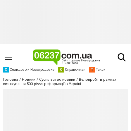
С
Селидово и Новогродовке
С
Справочная
Т
Такси
Головна
Новини
Суспільство новини
Велопробіг в рамках
святкування 500-річчя реформації в Україні