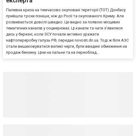
експерта
Паливна криза на тимчасово окуповані території (ТОТ) Донбасу
прийшла трохи пізніше, ніж до Росії та окупованого Криму. Але
розвивається доволі швидко. Це видно за появою місцевих
тематичних каналів у соцмережах. Ці канали та чати з’явилися
десь у березні, коли ЗСУ почали активно уражати
нафтопереробну галузь РФ, передає novosti.dn.ua. Тоді ж біля АЗС
стали вишиковуватися великі черги, були введені обмеження на
продаж бензину. Ціни на пальне та на переоблад...