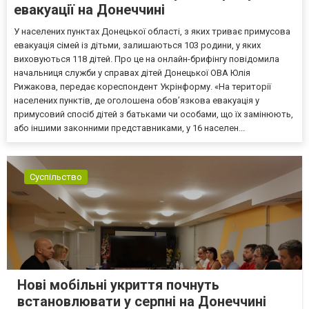
евакуації на Донеччині
У населених пунктах Донецької області, з яких триває примусова
евакуація сімей із дітьми, залишаються 103 родини, у яких
виховуються 118 дітей. Про це на онлайн-брифінгу повідомила
начальниця служби у справах дітей Донецької ОВА Юлія
Рижакова, передає кореспондент Укрінформу. «На території
населених пунктів, де оголошена обов’язкова евакуація у
примусовий спосіб дітей з батьками чи особами, що їх замінюють,
або іншими законними представниками, у 16 населен...
Суспільство
Нові мобільні укриття почнуть
встановлювати у серпні на Донеччині