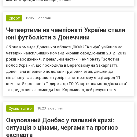
Спорт
12:35,
3 серпня
Четвертими на чемпіонаті України стали
юні футболісти з Донеччини
Збірна команда Донецької області ДЮФК “Альфа” увійшла до
четвірки найсильніших команд України серед юнаків 2012–2013
років народження. У фінальній частині чемпіонату “Золотий
колос України”, що проходила в Береговому на Закарпатті,
донеччани впевнено подолали груповий етап, дійшли до
півфіналу та завершили турнір на четвертому місці серед 11
команд. Як розповів “” директор ГО “Спортивна молодіжна ліга”
та представник команди Іван Коромисло, цей результат м...
Суспільство
18:23,
2 серпня
Окупований Донбас у паливній кризі:
ситуація з цінами, чергами та прогноз
експерта