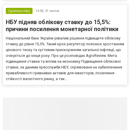
Суспільство
14:00,
31 липня
НБУ підняв облікову ставку до 15,5%:
причини посилення монетарної політики
Національний банк України ухвалив рішення підвищити облікову
ставку до рівня 15,5%. Такий крок регулятор пояснює зростанням
цінового тиску та суттєвим прискоренням загальної інфляції, що
очікується до кінця року. Про це розповідає AgroReview. Мета
підвищення ставки та вплив на економіку Підвищення облікової
ставки, за даними пресслужби НБУ, спрямоване на забезпечення
привабливості гривневих активів для інвесторів, посилення
стійкості валютного ринку, а так...