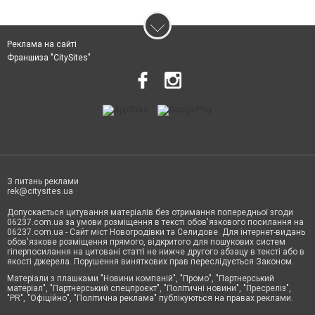
Реклама на сайті
Франшиза "CitySites"
З питань реклами
rek@citysites.ua
Допускається цитування матеріалів без отримання попередньої згоди
06237.com.ua за умови розміщення в тексті обов'язкового посилання на
06237.com.ua - Сайт міст Новогродівки та Селидове. Для інтернет-видань
обов'язкове розміщення прямого, відкритого для пошукових систем
гіперпосилання на цитовані статті не нижче другого абзацу в тексті або в
якості джерела. Порушення виняткових прав переслідується Законом.
Матеріали з плашками "Новини компаній", "Промо", "Партнерський
матеріал", "Партнерський спецпроєкт", "Політичні новини", "Пресреліз",
"PR", "Офіційно", "Політична реклама" публікуються на правах реклами.