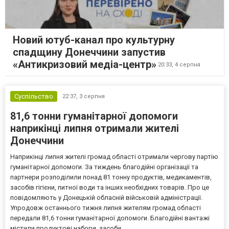
Новий ютуб-канал про культурну
спадщину Донеччини запустив
«Антикризовий медіа-центр»
20:33,
4 серпня
Суспільство
22:37,
3 серпня
81,6 тонни гуманітарної допомоги
наприкінці липня отримали жителі
Донеччини
Наприкінці липня жителі громад області отримали чергову партію
гуманітарної допомоги. За тиждень благодійні організації та
партнери розподілили понад 81 тонну продуктів, медикаментів,
засобів гігієни, питної води та інших необхідних товарів. Про це
повідомляють у Донецькій обласній військовій адміністрації.
Упродовж останнього тижня липня жителям громад області
передали 81,6 тонни гуманітарної допомоги. Благодійні вантажі
містили продуктові набори, засоби...