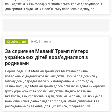
пошкоджена. У Райгородку Миколаївської громади зруйновані
два приватні будинки. У Слов’янську поранено людину, по...
Селидово и Новогродовке
Справочная
Так
Суспільство
16:00,
31 липня
За сприяння Меланії Трамп п'ятеро
українських дітей возз'єдналися з
родинами
Перша леді США Меланія Трамп уже впʼяте посприяла
поверненню додому українських дітей. Про це повідомили у
Білому домі, передає inshe.tv. У повідомленні Білого дому
зазначають, що Меланія Трамп допомогла возз’єднати «чергову
групу українських та російських дітей». Водночас там не
вказують, з яких регіонів ці діти, скільки їм років, і за яких умов
вони опинилися далеко від своїх родин. «Хоча дипломатія та
розбудова миру важливі для цих зусиль, їх перевершує...