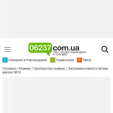
С
Селидово и Новогродовке
С
Справочная
Т
Такси
Головна
Новини
Суспільство новини
Засілання комісії з питань
виплат ВПО