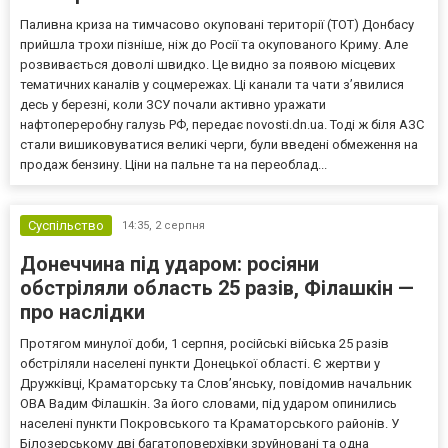
Паливна криза на тимчасово окуповані території (ТОТ) Донбасу
прийшла трохи пізніше, ніж до Росії та окупованого Криму. Але
розвивається доволі швидко. Це видно за появою місцевих
тематичних каналів у соцмережах. Ці канали та чати з’явилися
десь у березні, коли ЗСУ почали активно уражати
нафтопереробну галузь РФ, передає novosti.dn.ua. Тоді ж біля АЗС
стали вишиковуватися великі черги, були введені обмеження на
продаж бензину. Ціни на пальне та на переоблад...
Суспільство
14:35,
2 серпня
Донеччина під ударом: росіяни
обстріляли область 25 разів, Філашкін —
про наслідки
Протягом минулої доби, 1 серпня, російські війська 25 разів
обстріляли населені пункти Донецької області. Є жертви у
Дружківці, Краматорську та Слов’янську, повідомив начальник
ОВА Вадим Філашкін. За його словами, під ударом опинились
населені пункти Покровського та Краматорського районів. У
Білозерському дві багатоповерхівки зруйновані та одна