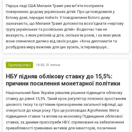
Перша леді США Меланія Трамп уже впʼяте посприяла
поверненню додому українських дітей. Про це повідомили у
Білому домі, передає inshe.tv. У повідомленні Білого дому
зазначають, що Меланія Трамп допомогла возз’єднати «чергову
групу українських та російських дітей». Водночас там не
вказують, з яких регіонів ці діти, скільки їм років, і за яких умов
вони опинилися далеко від своїх родин. «Хоча дипломатія та
розбудова миру важливі для цих зусиль, їх перевершує...
Суспільство
14:00,
31 липня
НБУ підняв облікову ставку до 15,5%:
причини посилення монетарної політики
Національний банк України ухвалив рішення підвищити облікову
ставку до рівня 15,5%. Такий крок регулятор пояснює зростанням
цінового тиску та суттєвим прискоренням загальної інфляції, що
очікується до кінця року. Про це розповідає AgroReview. Мета
підвищення ставки та вплив на економіку Підвищення облікової
ставки, за даними пресслужби НБУ, спрямоване на забезпечення
привабливості гривневих активів для інвесторів, посилення