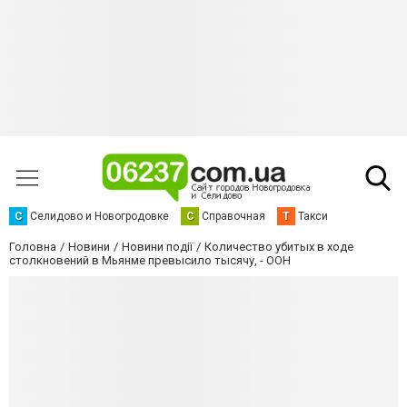
С
Селидово и Новогродовке
С
Справочная
Т
Такси
Головна
Новини
Новини події
Количество убитых в ходе
столкновений в Мьянме превысило тысячу, - ООН