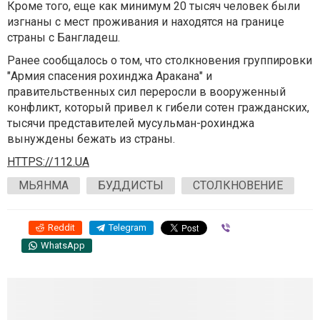
Кроме того, еще как минимум 20 тысяч человек были
изгнаны с мест проживания и находятся на границе
страны с Бангладеш.
Ранее сообщалось о том, что столкновения группировки
"Армия спасения рохинджа Аракана" и
правительственных сил переросли в вооруженный
конфликт, который привел к гибели сотен гражданских,
тысячи представителей мусульман-рохинджа
вынуждены бежать из страны.
HTTPS://112.UA
МЬЯНМА
БУДДИСТЫ
СТОЛКНОВЕНИЕ
Reddit
Telegram
Viber
WhatsApp