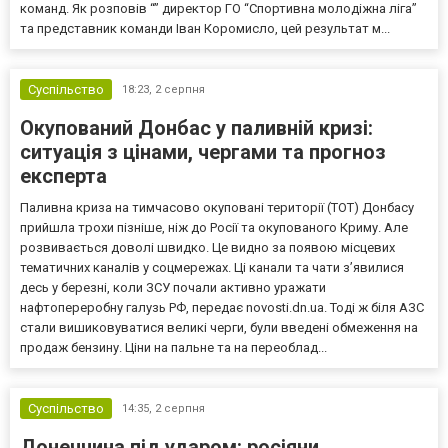
команд. Як розповів “” директор ГО “Спортивна молодіжна ліга”
та представник команди Іван Коромисло, цей результат м...
Суспільство
18:23,
2 серпня
Окупований Донбас у паливній кризі:
ситуація з цінами, чергами та прогноз
експерта
Паливна криза на тимчасово окуповані території (ТОТ) Донбасу
прийшла трохи пізніше, ніж до Росії та окупованого Криму. Але
розвивається доволі швидко. Це видно за появою місцевих
тематичних каналів у соцмережах. Ці канали та чати з’явилися
десь у березні, коли ЗСУ почали активно уражати
нафтопереробну галузь РФ, передає novosti.dn.ua. Тоді ж біля АЗС
стали вишиковуватися великі черги, були введені обмеження на
продаж бензину. Ціни на пальне та на переоблад...
Суспільство
14:35,
2 серпня
Донеччина під ударом: росіяни