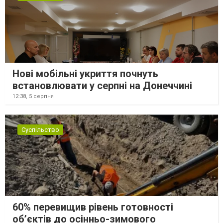
Нові мобільні укриття почнуть
встановлювати у серпні на Донеччині
12:38,
5 серпня
Суспільство
60% перевищив рівень готовності
об’єктів до осінньо-зимового