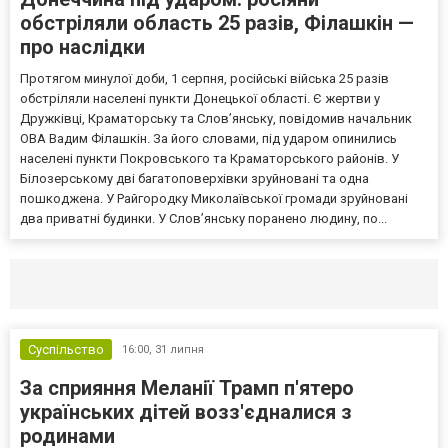
обстріляли область 25 разів, Філашкін —
про наслідки
Протягом минулої доби, 1 серпня, російські війська 25 разів
обстріляли населені пункти Донецької області. Є жертви у
Дружківці, Краматорську та Слов’янську, повідомив начальник
ОВА Вадим Філашкін. За його словами, під ударом опинились
населені пункти Покровського та Краматорського районів. У
Білозерському дві багатоповерхівки зруйновані та одна
пошкоджена. У Райгородку Миколаївської громади зруйновані
два приватні будинки. У Слов’янську поранено людину, по...
Селидово и Новогродовке
Справочная
Так
Суспільство
16:00,
31 липня
За сприяння Меланії Трамп п'ятеро
українських дітей возз'єдналися з
родинами