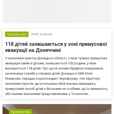
Суспільство
23:40,
5 серпня
118 дітей залишаються у зоні примусової
евакуації на Донеччині
У населених пунктах Донецької області, з яких триває примусова
евакуація сімей із дітьми, залишаються 103 родини, у яких
виховуються 118 дітей. Про це на онлайн-брифінгу повідомила
начальниця служби у справах дітей Донецької ОВА Юлія
Рижакова, передає кореспондент Укрінформу. «На території
населених пунктів, де оголошена обов’язкова евакуація у
примусовий спосіб дітей з батьками чи особами, що їх замінюють,
або іншими законними представниками, у 16 населен...
Суспільство