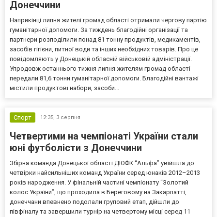
Донеччини
Наприкінці липня жителі громад області отримали чергову партію
гуманітарної допомоги. За тиждень благодійні організації та
партнери розподілили понад 81 тонну продуктів, медикаментів,
засобів гігієни, питної води та інших необхідних товарів. Про це
повідомляють у Донецькій обласній військовій адміністрації.
Упродовж останнього тижня липня жителям громад області
передали 81,6 тонни гуманітарної допомоги. Благодійні вантажі
містили продуктові набори, засоби...
Спорт
12:35,
3 серпня
Четвертими на чемпіонаті України стали
юні футболісти з Донеччини
Збірна команда Донецької області ДЮФК “Альфа” увійшла до
четвірки найсильніших команд України серед юнаків 2012–2013
років народження. У фінальній частині чемпіонату “Золотий
колос України”, що проходила в Береговому на Закарпатті,
донеччани впевнено подолали груповий етап, дійшли до
півфіналу та завершили турнір на четвертому місці серед 11