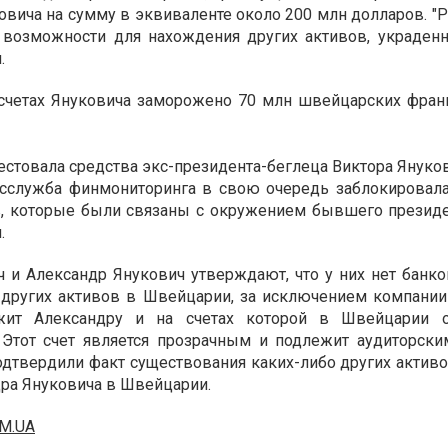
вича на сумму в эквиваленте около 200 млн долларов. "Р
е возможности для нахождения других активов, украде
.
а счетах Януковича заморожено 70 млн швейцарских фран
естовала средства экс-президента-беглеца Виктора Януко
осслужба финмониторинга в свою очередь заблокировала
, которые были связаны с окружением бывшего президе
.
 и Александр Янукович утверждают, что у них нет банко
других активов в Швейцарии, за исключением компании 
ежит Александру и на счетах которой в Швейцарии 
Этот счет является прозрачным и подлежит аудиторски
одтвердили факт существования каких-либо других актив
ра Януковича в Швейцарии.
M.UA