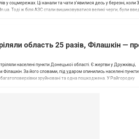
в у соцмережах. Ці канали та чати з’явилися десь у березні, коли
.ua. Тоді ж біля АЗС стали вишиковуватися великі черги, були вве
...
ріляли область 25 разів, Філашкін — пр
стріляли населені пункти Донецької області. Є жертви у Дружківці,
 Філашкін. За його словами, під ударом опинились населені пункти
і багатоповерхівки зруйновані та одна пошкоджена. У Райгородку
в’янську поранено людину, по...
овогродовке
Справочная
Такси