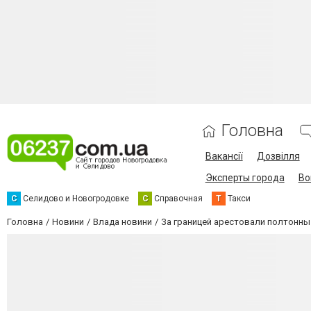
Головна
Вакансії
Дозвілля
Эксперты города
Во
С
Селидово и Новогродовке
С
Справочная
Т
Такси
Головна
Новини
Влада новини
За границей арестовали полтонны 