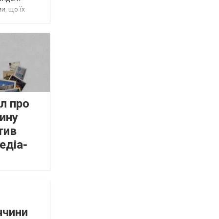
и, що їх
л про
ину
тив
едіа-
ччини