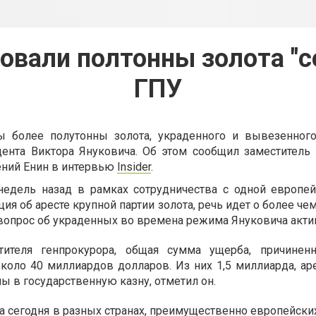
овали полтонны золота "с
ГПУ
ы более полутонны золота, украденного и вывезенног
ента Виктора Януковича. Об этом сообщил заместитель 
ений Енин в интервью
Іnsider
.
недель назад в рамках сотрудничества с одной европей
я об аресте крупной партии золота, речь идет о более чем 
а вопрос об украденных во времена режима Януковича акти
тителя генпрокурора, общая сумма ущерба, причине
около 40 миллиардов долларов. Из них 1,5 миллиарда, а
ы в государственную казну, отметил он.
 на сегодня в разных странах, преимущественно европейски