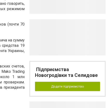
ано говорить,
нных режимом
ков (почти 70
вича на сумму
 средства 19
нта Украины,
вских счетов,
Підприємства
Mako Trading
Новогродівки та Селидове
около 1 млн
м проверкам.
Додати підприємство
ов президента