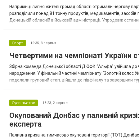
Наприкінці липня жителі громад області отримали чергову парт
розподілили понад 81 тонну продуктів, медикаментів, засобів г
Донецькій обласній військовій адміністрації. Упродовж остан
допомоги. Благодійні вантажі містили продуктові набори, засоб
Спорт
12:35,
3 серпня
Четвертими на чемпіонаті України с
Збірна команда Донецької області ДЮФК “Альфа” увійшла до ч
народження. У фінальній частині чемпіонату “Золотий колос У
подолали груповий етап, дійшли до півфіналу та завершили тур
“Спортивна молодіжна ліга” та представник команди Іван Кором
Суспільство
18:23,
2 серпня
Окупований Донбас у паливній кризі:
експерта
Паливна криза на тимчасово окуповані території (ТОТ) Донбасу