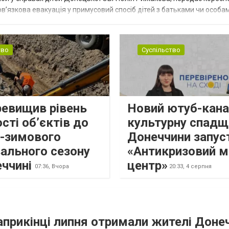
в’язкова евакуація у примусовий спосіб дітей з батьками чи особам
н...
тво
Суспільство
ревищив рівень
Новий ютуб-кана
сті об’єктів до
культурну спадщ
о-зимового
Донеччини запус
ального сезону
«Антикризовий м
еччині
центр»
07:36,
Вчора
20:33,
4 серпня
наприкінці липня отримали жителі Доне