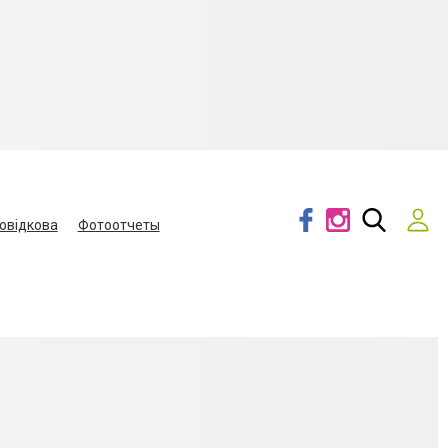
овідкова
Фотоотчеты