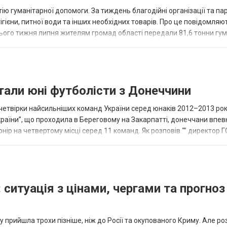
ію гуманітарної допомоги. За тиждень благодійні організації та па
ігієни, питної води та інших необхідних товарів. Про це повідомляю
нього тижня липня жителям громад області передали 81,6 тонни гум
и...
тали юні футболісти з Донеччини
етвірки найсильніших команд України серед юнаків 2012–2013 рок
країни”, що проходила в Береговому на Закарпатті, донеччани впе
нір на четвертому місці серед 11 команд. Як розповів “” директор Г
исло, цей результат м...
 ситуація з цінами, чергами та прогноз
 прийшла трохи пізніше, ніж до Росії та окупованого Криму. Але р