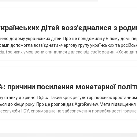
українських дітей возз'єдналися з род
ню додому українських дітей. Про це повідомили у Білому домі, п
рамп допомогла возз’єднати «чергову групу українських та російськ
оків, і за яких умов вони опинилися далеко від своїх родин. «Хоча ди
%: причини посилення монетарної полі
у ставку до рівня 15,5%. Такий крок регулятор пояснює зростанням
ться до кінця року. Про це розповідає AgroReview. Мета підвищення
пресслужби НБУ, спрямоване на забезпечення привабливості гривне