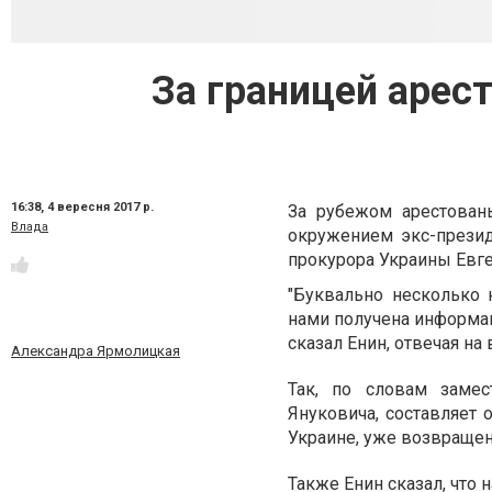
За границей арест
16:38,
4 вересня 2017 р.
За рубежом арестован
Влада
окружением экс-презид
прокурора Украины Евг
"Буквально несколько 
нами получена информаци
сказал Енин, отвечая н
Александра Ярмолицкая
Так, по словам замес
Януковича, составляет 
Украине, уже возвращен
Также Енин сказал, что