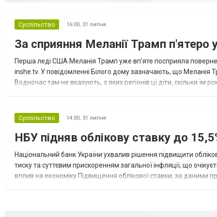
Суспільство
16:00,
31 липня
За сприяння Меланії Трамп п'ятеро 
Перша леді США Меланія Трамп уже впʼяте посприяла повернен
inshe.tv. У повідомленні Білого дому зазначають, що Меланія Т
Водночас там не вказують, з яких регіонів ці діти, скільки їм р
розбудова миру важливі для цих зусиль, їх перевершує...
Суспільство
14:00,
31 липня
НБУ підняв облікову ставку до 15,5
Національний банк України ухвалив рішення підвищити обліков
тиску та суттєвим прискоренням загальної інфляції, що очікує
вплив на економіку Підвищення облікової ставки, за даними 
для інвесторів, посилення стійкості валютного ринку, а так...