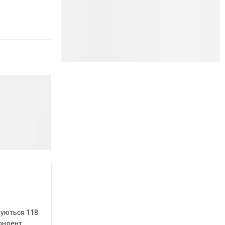
вуються 118
пондент