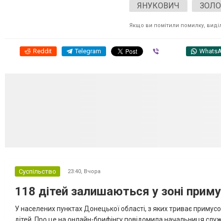
ЯНУКОВИЧ
ЗОЛО
Якщо ви помітили помилку, виділі
Reddit
Telegram
Viber
Whats
Суспільство
23:40,
Вчора
118 дітей залишаються у зоні приму
У населених пунктах Донецької області, з яких триває примусо
дітей. Про це на онлайн-брифінгу повідомила начальниця слу