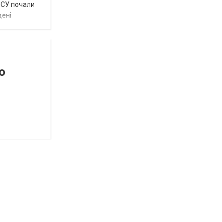
 ЗСУ почали
дені
о