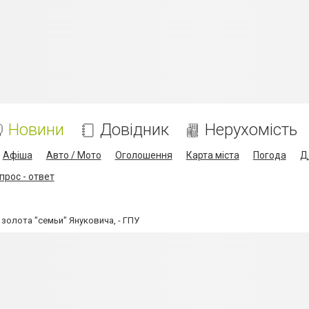
Новини
Довідник
Нерухомість
Афіша
Авто / Мото
Оголошення
Карта міста
Погода
Д
прос - ответ
золота "семьи" Януковича, - ГПУ