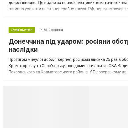
доволі швидко. Це видно за появою місцевих тематичних каналі
активно уражати нафтопереробну галузь РФ, передає novosti.dn
обмеження на продаж бензину. Ціни на пальне та на переоблад
Суспільство
14:35,
2 серпня
Донеччина під ударом: росіяни обст
наслідки
Протягом минулої доби, 1 серпня, російські війська 25 разів об
Краматорську та Слов’янську, повідомив начальник ОВА Вадим
Покровського та Краматорського районів. У Білозерському дв
Миколаївської громади зруйновані два приватні будинки. У Сло
Селидово и Н