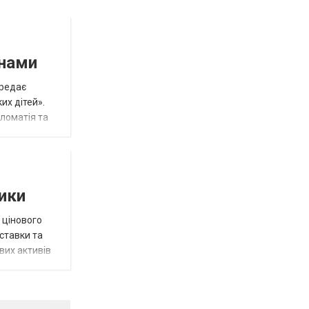
инами
ередає
их дітей».
пломатія та
тики
 цінового
 ставки та
вих активів