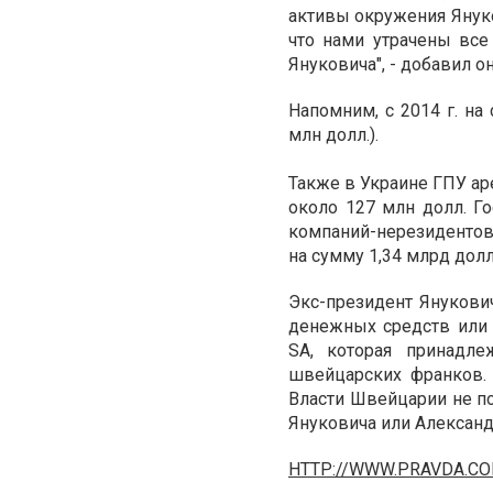
активы окружения Януко
что нами утрачены вс
Януковича", - добавил он
Напомним, с 2014 г. н
млн долл.).
Также в Украине ГПУ ар
около 127 млн долл. Г
компаний-нерезидентов
на сумму 1,34 млрд долл
Экс-президент Янукович
денежных средств или 
ЅА, которая принадл
швейцарских франков. 
Власти Швейцарии не п
Януковича или Александ
HTTP://WWW.PRAVDA.CO