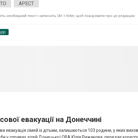
ТО
АРЕСТ
ть необхідний текст і натисніть Ctrl + Enter, щоб повідомити про це редакцію
App
сової евакуації на Донеччині
ва евакуація сімей із дітьми, залишаються 103 родини, у яких вихо
жби у справах дітей Донецької ОВА Юлія Рижакова, передає корес