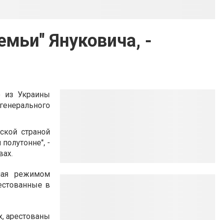
емьи" Януковича, -
о из Украины
генерального
ской страной
полутонне", -
вах.
нная режимом
рестованные в
х, арестованы