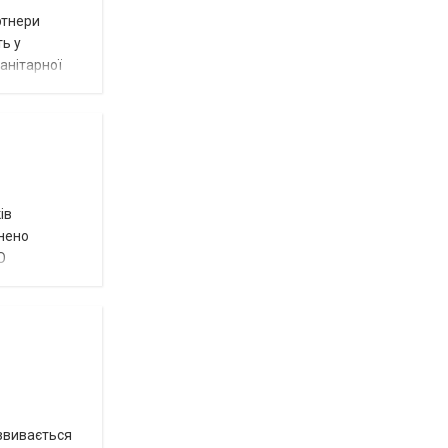
ртнери
ть у
анітарної
ів
внено
О
озвивається