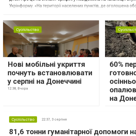
Укрінформу. «На території населених пунктів, де оголошена обо
замінюють, або іншими законними представниками, у 16 населе
Суспільство
Суспільс
Нові мобільні укриття
60% пе
почнуть встановлювати
готовно
у серпні на Донеччині
осіннь
опалюв
12:38,
Вчора
на Дон
Суспільство
22:37,
3 серпня
81,6 тонни гуманітарної допомоги 