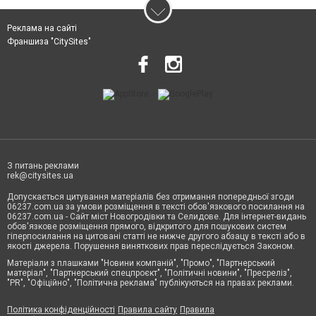
Реклама на сайті
Франшиза "CitySites"
З питань реклами
rek@citysites.ua
Допускається цитування матеріалів без отримання попередньої згоди
06237.com.ua за умови розміщення в тексті обов'язкового посилання на
06237.com.ua - Сайт міст Новогродівки та Селидове. Для інтернет-видань
обов'язкове розміщення прямого, відкритого для пошукових систем
гіперпосилання на цитовані статті не нижче другого абзацу в тексті або в
якості джерела. Порушення виняткових прав переслідується Законом.
Матеріали з плашками "Новини компаній", "Промо", "Партнерський
матеріал", "Партнерський спецпроєкт", "Політичні новини", "Пресреліз",
"PR", "Офіційно", "Політична реклама" публікуються на правах реклами.
Політика конфіденційності
Правила сайту
Правила