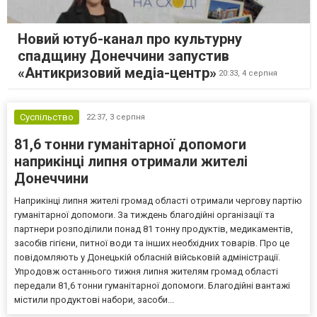
Новий ютуб-канал про культурну
спадщину Донеччини запустив
«Антикризовий медіа-центр»
20:33,
4 серпня
Суспільство
22:37,
3 серпня
81,6 тонни гуманітарної допомоги
наприкінці липня отримали жителі
Донеччини
Наприкінці липня жителі громад області отримали чергову партію
гуманітарної допомоги. За тиждень благодійні організації та
партнери розподілили понад 81 тонну продуктів, медикаментів,
засобів гігієни, питної води та інших необхідних товарів. Про це
повідомляють у Донецькій обласній військовій адміністрації.
Упродовж останнього тижня липня жителям громад області
передали 81,6 тонни гуманітарної допомоги. Благодійні вантажі
містили продуктові набори, засоби...