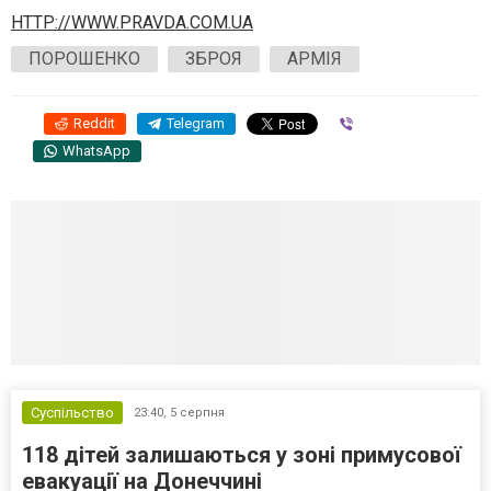
HTTP://WWW.PRAVDA.COM.UA
ПОРОШЕНКО
ЗБРОЯ
АРМІЯ
Reddit
Telegram
Viber
WhatsApp
Суспільство
23:40,
5 серпня
118 дітей залишаються у зоні примусової
евакуації на Донеччині