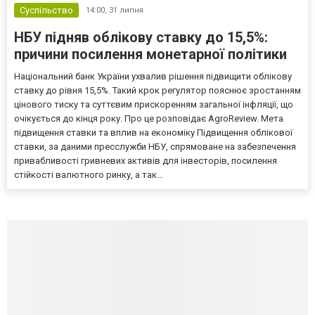
Суспільство
14:00,
31 липня
НБУ підняв облікову ставку до 15,5%:
причини посилення монетарної політики
Національний банк України ухвалив рішення підвищити облікову
ставку до рівня 15,5%. Такий крок регулятор пояснює зростанням
цінового тиску та суттєвим прискоренням загальної інфляції, що
очікується до кінця року. Про це розповідає AgroReview. Мета
підвищення ставки та вплив на економіку Підвищення облікової
ставки, за даними пресслужби НБУ, спрямоване на забезпечення
привабливості гривневих активів для інвесторів, посилення
стійкості валютного ринку, а так...