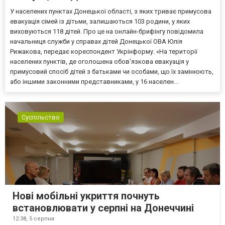
У населених пунктах Донецької області, з яких триває примусова
евакуація сімей із дітьми, залишаються 103 родини, у яких
виховуються 118 дітей. Про це на онлайн-брифінгу повідомила
начальниця служби у справах дітей Донецької ОВА Юлія
Рижакова, передає кореспондент Укрінформу. «На території
населених пунктів, де оголошена обов’язкова евакуація у
примусовий спосіб дітей з батьками чи особами, що їх замінюють,
або іншими законними представниками, у 16 населен...
Суспільство
Нові мобільні укриття почнуть
встановлювати у серпні на Донеччині
12:38,
5 серпня