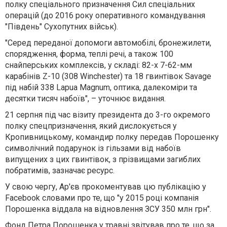
полку спеціального призначення Сил спеціальних
операцій (до 2016 року оперативного командування
"Південь" Сухопутних військ).
"Серед переданої допомоги автомобілі, бронежилети,
спорядження, форма, теплі речі, а також 100
снайперських комплексів, у складі: 82-х 7-62-мм
карабінів Z-10 (308 Winchester) та 18 гвинтівок Savage
під набій 338 Lapua Magnum, оптика, далекоміри та
десятки тисяч набоїв", – уточнює видання.
21 серпня під час візиту президента до 3-го окремого
полку спецпризначення, який дислокується у
Кропивницькому, командир полку передав Порошенку
символічний подарунок із гільзами від набоїв
випущених з цих гвинтівок, з прізвищами загиблих
побратимів, зазначає ресурс.
У свою чергу, Ар'єв прокоментував цю публікацію у
Facebook словами про те, що "у 2015 році компанія
Порошенка віддала на відновлення ЗСУ 350 млн грн".
Фонд Петра Порошенка у травні звітував про те, що за