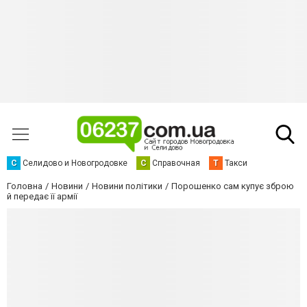
С
Селидово и Новогродовке
С
Справочная
Т
Такси
Головна
Новини
Новини політики
Порошенко сам купує зброю
й передає її армії