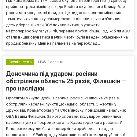
Паливна криза на тимчасово окуповані території (ТОТ) Донбасу
прийшла трохи пізніше, ніж до Росії та окупованого Криму. Але
розвивається доволі швидко. Це видно за появою місцевих
тематичних каналів у соцмережах. Ці канали та чати з’явилися
десь у березні, коли ЗСУ почали активно уражати
нафтопереробну галузь РФ, передає novosti.dn.ua. Тоді ж біля АЗС
стали вишиковуватися великі черги, були введені обмеження на
продаж бензину. Ціни на пальне та на переоблад...
Суспільство
14:35,
2 серпня
Донеччина під ударом: росіяни
обстріляли область 25 разів, Філашкін —
про наслідки
Протягом минулої доби, 1 серпня, російські війська 25 разів
обстріляли населені пункти Донецької області. Є жертви у
Дружківці, Краматорську та Слов’янську, повідомив начальник
ОВА Вадим Філашкін. За його словами, під ударом опинились
населені пункти Покровського та Краматорського районів. У
Білозерському дві багатоповерхівки зруйновані та одна
пошкоджена. У Райгородку Миколаївської громади зруйновані