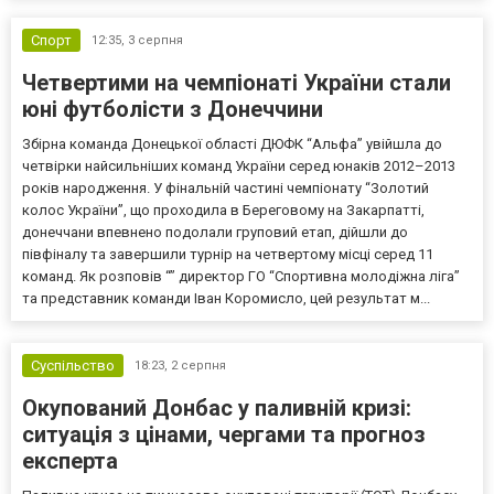
Спорт
12:35,
3 серпня
Четвертими на чемпіонаті України стали
юні футболісти з Донеччини
Збірна команда Донецької області ДЮФК “Альфа” увійшла до
четвірки найсильніших команд України серед юнаків 2012–2013
років народження. У фінальній частині чемпіонату “Золотий
колос України”, що проходила в Береговому на Закарпатті,
донеччани впевнено подолали груповий етап, дійшли до
півфіналу та завершили турнір на четвертому місці серед 11
команд. Як розповів “” директор ГО “Спортивна молодіжна ліга”
та представник команди Іван Коромисло, цей результат м...
Суспільство
18:23,
2 серпня
Окупований Донбас у паливній кризі:
ситуація з цінами, чергами та прогноз
експерта