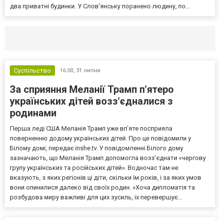
два приватні будинки. У Слов’янську поранено людину, по...
Селидово и Новогродовке
Справочная
Так
Суспільство
16:00,
31 липня
За сприяння Меланії Трамп п'ятеро
українських дітей возз'єдналися з
родинами
Перша леді США Меланія Трамп уже впʼяте посприяла
поверненню додому українських дітей. Про це повідомили у
Білому домі, передає inshe.tv. У повідомленні Білого дому
зазначають, що Меланія Трамп допомогла возз’єднати «чергову
групу українських та російських дітей». Водночас там не
вказують, з яких регіонів ці діти, скільки їм років, і за яких умов
вони опинилися далеко від своїх родин. «Хоча дипломатія та
розбудова миру важливі для цих зусиль, їх перевершує...