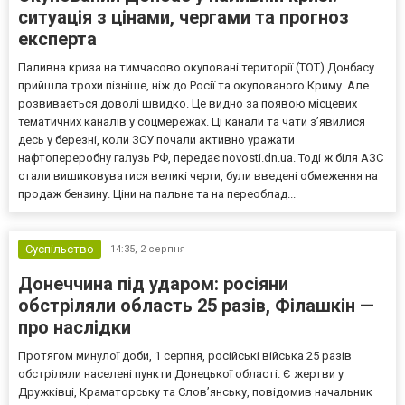
ситуація з цінами, чергами та прогноз
експерта
Паливна криза на тимчасово окуповані території (ТОТ) Донбасу
прийшла трохи пізніше, ніж до Росії та окупованого Криму. Але
розвивається доволі швидко. Це видно за появою місцевих
тематичних каналів у соцмережах. Ці канали та чати з’явилися
десь у березні, коли ЗСУ почали активно уражати
нафтопереробну галузь РФ, передає novosti.dn.ua. Тоді ж біля АЗС
стали вишиковуватися великі черги, були введені обмеження на
продаж бензину. Ціни на пальне та на переоблад...
Суспільство
14:35,
2 серпня
Донеччина під ударом: росіяни
обстріляли область 25 разів, Філашкін —
про наслідки
Протягом минулої доби, 1 серпня, російські війська 25 разів
обстріляли населені пункти Донецької області. Є жертви у
Дружківці, Краматорську та Слов’янську, повідомив начальник