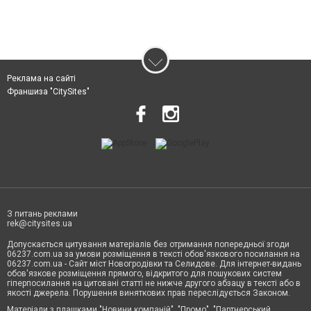
Реклама на сайті
Франшиза "CitySites"
З питань реклами
rek@citysites.ua
Допускається цитування матеріалів без отримання попередньої згоди
06237.com.ua за умови розміщення в тексті обов'язкового посилання на
06237.com.ua - Сайт міст Новогродівки та Селидове. Для інтернет-видань
обов'язкове розміщення прямого, відкритого для пошукових систем
гіперпосилання на цитовані статті не нижче другого абзацу в тексті або в
якості джерела. Порушення виняткових прав переслідується Законом.
Матеріали з плашками "Новини компаній", "Промо", "Партнерський