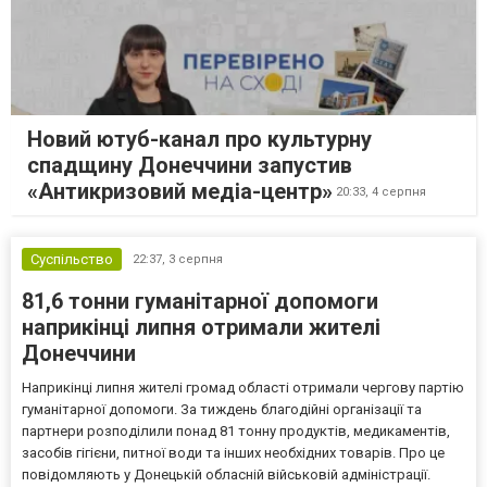
Новий ютуб-канал про культурну
спадщину Донеччини запустив
«Антикризовий медіа-центр»
20:33,
4 серпня
Суспільство
22:37,
3 серпня
81,6 тонни гуманітарної допомоги
наприкінці липня отримали жителі
Донеччини
Наприкінці липня жителі громад області отримали чергову партію
гуманітарної допомоги. За тиждень благодійні організації та
партнери розподілили понад 81 тонну продуктів, медикаментів,
засобів гігієни, питної води та інших необхідних товарів. Про це
повідомляють у Донецькій обласній військовій адміністрації.