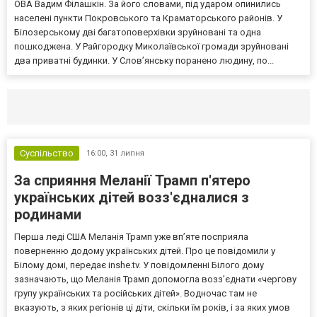
ОВА Вадим Філашкін. За його словами, під ударом опинились
населені пункти Покровського та Краматорського районів. У
Білозерському дві багатоповерхівки зруйновані та одна
пошкоджена. У Райгородку Миколаївської громади зруйновані
два приватні будинки. У Слов’янську поранено людину, по...
Селидово и Новогродовке
Справочная
Так
Суспільство
16:00,
31 липня
За сприяння Меланії Трамп п'ятеро
українських дітей возз'єдналися з
родинами
Перша леді США Меланія Трамп уже впʼяте посприяла
поверненню додому українських дітей. Про це повідомили у
Білому домі, передає inshe.tv. У повідомленні Білого дому
зазначають, що Меланія Трамп допомогла возз’єднати «чергову
групу українських та російських дітей». Водночас там не
вказують, з яких регіонів ці діти, скільки їм років, і за яких умов