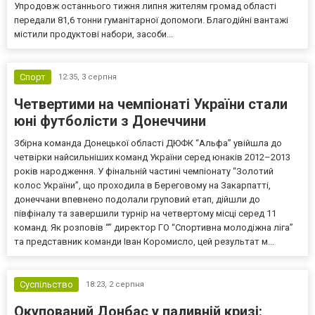
Упродовж останнього тижня липня жителям громад області
передали 81,6 тонни гуманітарної допомоги. Благодійні вантажі
містили продуктові набори, засоби...
Спорт
12:35,
3 серпня
Четвертими на чемпіонаті України стали
юні футболісти з Донеччини
Збірна команда Донецької області ДЮФК “Альфа” увійшла до
четвірки найсильніших команд України серед юнаків 2012–2013
років народження. У фінальній частині чемпіонату “Золотий
колос України”, що проходила в Береговому на Закарпатті,
донеччани впевнено подолали груповий етап, дійшли до
півфіналу та завершили турнір на четвертому місці серед 11
команд. Як розповів “” директор ГО “Спортивна молодіжна ліга”
та представник команди Іван Коромисло, цей результат м...
Суспільство
18:23,
2 серпня
Окупований Донбас у паливній кризі: