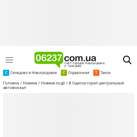
С
Селидово и Новогродовке
С
Справочная
Т
Такси
Головна
Новини
Новини події
В Одессе горел центральный
автовокзал