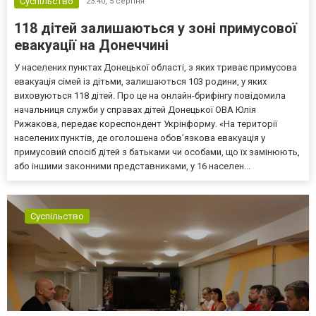
Суспільство
23:40,
5 серпня
118 дітей залишаються у зоні примусової
евакуації на Донеччині
У населених пунктах Донецької області, з яких триває примусова
евакуація сімей із дітьми, залишаються 103 родини, у яких
виховуються 118 дітей. Про це на онлайн-брифінгу повідомила
начальниця служби у справах дітей Донецької ОВА Юлія
Рижакова, передає кореспондент Укрінформу. «На території
населених пунктів, де оголошена обов’язкова евакуація у
примусовий спосіб дітей з батьками чи особами, що їх замінюють,
або іншими законними представниками, у 16 населен...
Суспільство