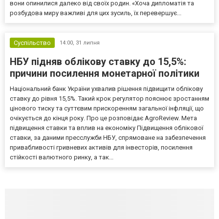
вони опинилися далеко від своїх родин. «Хоча дипломатія та
розбудова миру важливі для цих зусиль, їх перевершує...
Суспільство
14:00,
31 липня
НБУ підняв облікову ставку до 15,5%:
причини посилення монетарної політики
Національний банк України ухвалив рішення підвищити облікову
ставку до рівня 15,5%. Такий крок регулятор пояснює зростанням
цінового тиску та суттєвим прискоренням загальної інфляції, що
очікується до кінця року. Про це розповідає AgroReview. Мета
підвищення ставки та вплив на економіку Підвищення облікової
ставки, за даними пресслужби НБУ, спрямоване на забезпечення
привабливості гривневих активів для інвесторів, посилення
стійкості валютного ринку, а так...