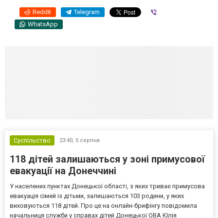
Reddit
Telegram
Viber
WhatsApp
Суспільство
23:40,
5 серпня
118 дітей залишаються у зоні примусової
евакуації на Донеччині
У населених пунктах Донецької області, з яких триває примусова
евакуація сімей із дітьми, залишаються 103 родини, у яких
виховуються 118 дітей. Про це на онлайн-брифінгу повідомила
начальниця служби у справах дітей Донецької ОВА Юлія