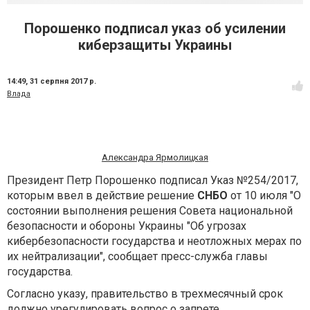
Порошенко подписал указ об усилении
киберзащиты Украины
14:49,
31 серпня 2017 р.
Влада
Александра Ярмолицкая
Президент Петр Порошенко подписал Указ №254/2017,
которым ввел в действие решение
СНБО
от 10 июля "О
состоянии выполнения решения Совета национальной
безопасности и обороны Украины "Об угрозах
кибербезопасности государства и неотложных мерах по
их нейтрализации", сообщает пресс-служба главы
государства.
Согласно указу, правительство в трехмесячный срок
должно урегулировать вопрос о запрете