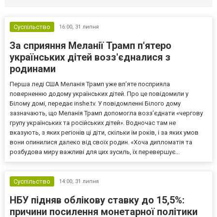
Суспільство
16:00,
31 липня
За сприяння Меланії Трамп п'ятеро
українських дітей возз'єдналися з
родинами
Перша леді США Меланія Трамп уже впʼяте посприяла
поверненню додому українських дітей. Про це повідомили у
Білому домі, передає inshe.tv. У повідомленні Білого дому
зазначають, що Меланія Трамп допомогла возз’єднати «чергову
групу українських та російських дітей». Водночас там не
вказують, з яких регіонів ці діти, скільки їм років, і за яких умов
вони опинилися далеко від своїх родин. «Хоча дипломатія та
розбудова миру важливі для цих зусиль, їх перевершує...
Суспільство
14:00,
31 липня
НБУ підняв облікову ставку до 15,5%:
причини посилення монетарної політики