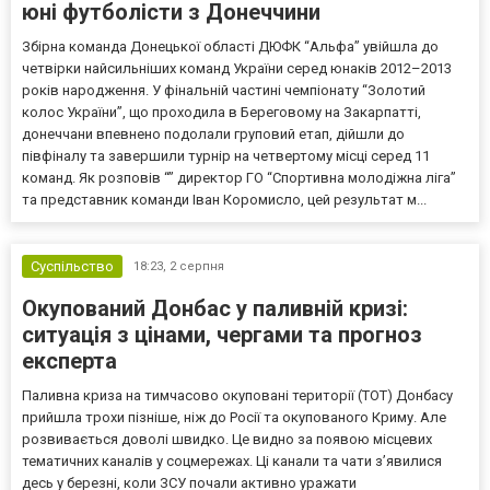
юні футболісти з Донеччини
Збірна команда Донецької області ДЮФК “Альфа” увійшла до
четвірки найсильніших команд України серед юнаків 2012–2013
років народження. У фінальній частині чемпіонату “Золотий
колос України”, що проходила в Береговому на Закарпатті,
донеччани впевнено подолали груповий етап, дійшли до
півфіналу та завершили турнір на четвертому місці серед 11
команд. Як розповів “” директор ГО “Спортивна молодіжна ліга”
та представник команди Іван Коромисло, цей результат м...
Суспільство
18:23,
2 серпня
Окупований Донбас у паливній кризі:
ситуація з цінами, чергами та прогноз
експерта
Паливна криза на тимчасово окуповані території (ТОТ) Донбасу
прийшла трохи пізніше, ніж до Росії та окупованого Криму. Але
розвивається доволі швидко. Це видно за появою місцевих
тематичних каналів у соцмережах. Ці канали та чати з’явилися
десь у березні, коли ЗСУ почали активно уражати