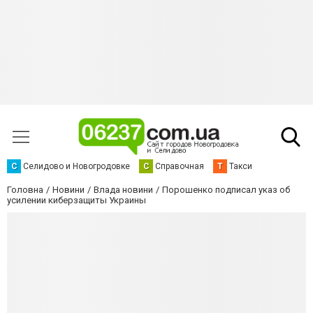
С
Селидово и Новогродовке
С
Справочная
Т
Такси
Головна
Новини
Влада новини
Порошенко подписал указ об
усилении киберзащиты Украины