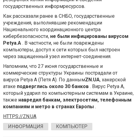
государственных информресурсов.
Как рассказали ранее в СНБО, государственные
учреждения, выполнявшие рекомендации
Национального координационного центра
кибербезопасности,
не были инфицированы вирусом
Petya.А
. В частности, не были повреждены
компьютеры, доступ к сети которых был настроен
через защищенный узел интернет-соединения.
Напомним, что 27 июня государственные и
коммерческие структуры Украины пострадали от
вируса Petya А (Петя А). По данным
ZN.UA
, хакерской
атаке
подверглись около 30 банков
. Вирус Petya А,
который ударил по компьютерным системам в Украине,
также
навредил банкам, электросетям, телефонным
компаниям и метро в странах Европы
.
HTTPS://ZN.UA
ИНФОРМАЦИЯ
КОМПЬЮТЕР