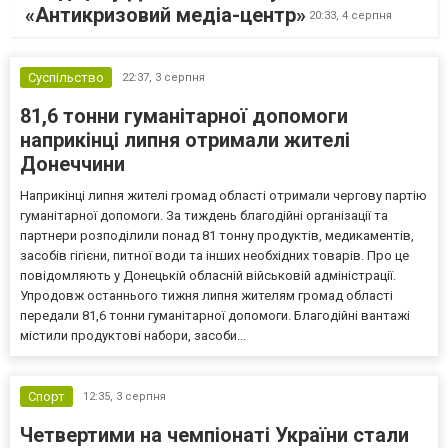
«Антикризовий медіа-центр»
20:33,
4 серпня
Суспільство
22:37,
3 серпня
81,6 тонни гуманітарної допомоги
наприкінці липня отримали жителі
Донеччини
Наприкінці липня жителі громад області отримали чергову партію
гуманітарної допомоги. За тиждень благодійні організації та
партнери розподілили понад 81 тонну продуктів, медикаментів,
засобів гігієни, питної води та інших необхідних товарів. Про це
повідомляють у Донецькій обласній військовій адміністрації.
Упродовж останнього тижня липня жителям громад області
передали 81,6 тонни гуманітарної допомоги. Благодійні вантажі
містили продуктові набори, засоби...
Спорт
12:35,
3 серпня
Четвертими на чемпіонаті України стали