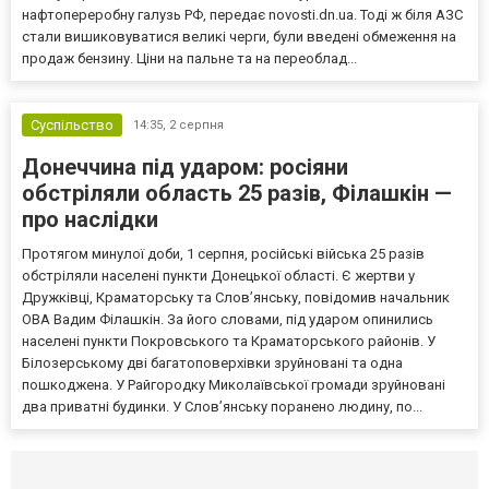
нафтопереробну галузь РФ, передає novosti.dn.ua. Тоді ж біля АЗС
стали вишиковуватися великі черги, були введені обмеження на
продаж бензину. Ціни на пальне та на переоблад...
Суспільство
14:35,
2 серпня
Донеччина під ударом: росіяни
обстріляли область 25 разів, Філашкін —
про наслідки
Протягом минулої доби, 1 серпня, російські війська 25 разів
обстріляли населені пункти Донецької області. Є жертви у
Дружківці, Краматорську та Слов’янську, повідомив начальник
ОВА Вадим Філашкін. За його словами, під ударом опинились
населені пункти Покровського та Краматорського районів. У
Білозерському дві багатоповерхівки зруйновані та одна
пошкоджена. У Райгородку Миколаївської громади зруйновані
два приватні будинки. У Слов’янську поранено людину, по...
Селидово и Новогродовке
Справочная
Так