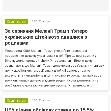
Селидово и Новогродовке
Справочная
Так
Суспільство
16:00,
31 липня
За сприяння Меланії Трамп п'ятеро
українських дітей возз'єдналися з
родинами
Перша леді США Меланія Трамп уже впʼяте посприяла
поверненню додому українських дітей. Про це повідомили у
Білому домі, передає inshe.tv. У повідомленні Білого дому
зазначають, що Меланія Трамп допомогла возз’єднати «чергову
групу українських та російських дітей». Водночас там не
вказують, з яких регіонів ці діти, скільки їм років, і за яких умов
вони опинилися далеко від своїх родин. «Хоча дипломатія та
розбудова миру важливі для цих зусиль, їх перевершує...
Суспільство
14:00,
31 липня
НБУ підняв облікову ставку до 15,5%: