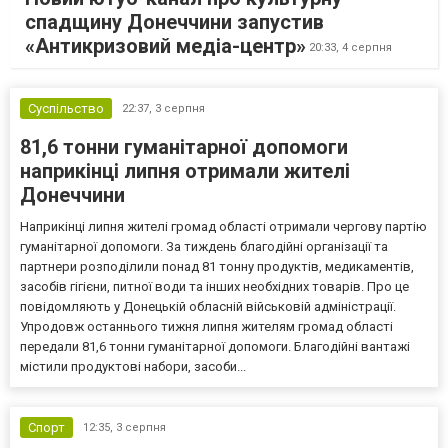
спадщину Донеччини запустив
«Антикризовий медіа-центр»
20:33,
4 серпня
Суспільство
22:37,
3 серпня
81,6 тонни гуманітарної допомоги
наприкінці липня отримали жителі
Донеччини
Наприкінці липня жителі громад області отримали чергову партію
гуманітарної допомоги. За тиждень благодійні організації та
партнери розподілили понад 81 тонну продуктів, медикаментів,
засобів гігієни, питної води та інших необхідних товарів. Про це
повідомляють у Донецькій обласній військовій адміністрації.
Упродовж останнього тижня липня жителям громад області
передали 81,6 тонни гуманітарної допомоги. Благодійні вантажі
містили продуктові набори, засоби...
Спорт
12:35,
3 серпня