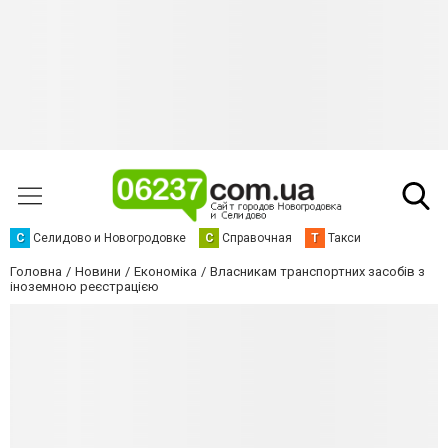
С
Селидово и Новогродовке
С
Справочная
Т
Такси
Головна
Новини
Економіка
Власникам транспортних засобів з
іноземною реєстрацією