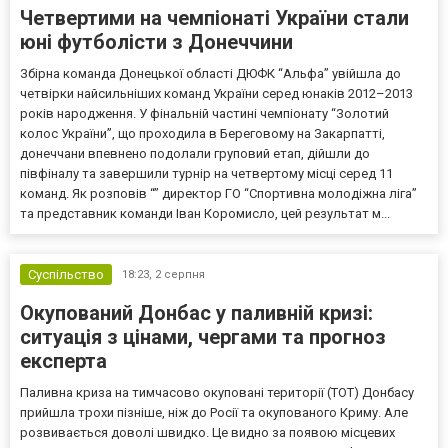
Четвертими на чемпіонаті України стали
юні футболісти з Донеччини
Збірна команда Донецької області ДЮФК “Альфа” увійшла до
четвірки найсильніших команд України серед юнаків 2012–2013
років народження. У фінальній частині чемпіонату “Золотий
колос України”, що проходила в Береговому на Закарпатті,
донеччани впевнено подолали груповий етап, дійшли до
півфіналу та завершили турнір на четвертому місці серед 11
команд. Як розповів “” директор ГО “Спортивна молодіжна ліга”
та представник команди Іван Коромисло, цей результат м...
Суспільство
18:23,
2 серпня
Окупований Донбас у паливній кризі:
ситуація з цінами, чергами та прогноз
експерта
Паливна криза на тимчасово окуповані території (ТОТ) Донбасу
прийшла трохи пізніше, ніж до Росії та окупованого Криму. Але
розвивається доволі швидко. Це видно за появою місцевих