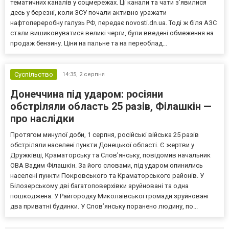
тематичних каналів у соцмережах. Ці канали та чати з’явилися
десь у березні, коли ЗСУ почали активно уражати
нафтопереробну галузь РФ, передає novosti.dn.ua. Тоді ж біля АЗС
стали вишиковуватися великі черги, були введені обмеження на
продаж бензину. Ціни на пальне та на переоблад...
Суспільство
14:35,
2 серпня
Донеччина під ударом: росіяни
обстріляли область 25 разів, Філашкін —
про наслідки
Протягом минулої доби, 1 серпня, російські війська 25 разів
обстріляли населені пункти Донецької області. Є жертви у
Дружківці, Краматорську та Слов’янську, повідомив начальник
ОВА Вадим Філашкін. За його словами, під ударом опинились
населені пункти Покровського та Краматорського районів. У
Білозерському дві багатоповерхівки зруйновані та одна
пошкоджена. У Райгородку Миколаївської громади зруйновані
два приватні будинки. У Слов’янську поранено людину, по...