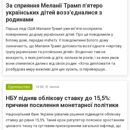
За сприяння Меланії Трамп п'ятеро
українських дітей возз'єдналися з
родинами
Перша леді США Меланія Трамп уже впʼяте посприяла
поверненню додому українських дітей. Про це повідомили у
Білому домі, передає inshe.tv. У повідомленні Білого дому
зазначають, що Меланія Трамп допомогла возз’єднати «чергову
групу українських та російських дітей». Водночас там не
вказують, з яких регіонів ці діти, скільки їм років, і за яких умов
вони опинилися далеко від своїх родин. «Хоча дипломатія та
розбудова миру важливі для цих зусиль, їх перевершує...
Суспільство
14:00,
31 липня
НБУ підняв облікову ставку до 15,5%:
причини посилення монетарної політики
Національний банк України ухвалив рішення підвищити облікову
ставку до рівня 15,5%. Такий крок регулятор пояснює зростанням
цінового тиску та суттєвим прискоренням загальної інфляції, що