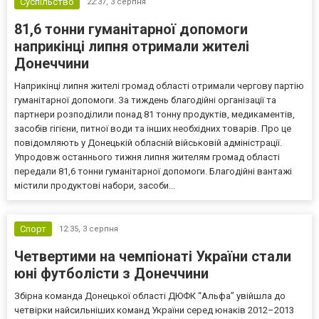
Суспільство
22:37,
3 серпня
81,6 тонни гуманітарної допомоги
наприкінці липня отримали жителі
Донеччини
Наприкінці липня жителі громад області отримали чергову партію
гуманітарної допомоги. За тиждень благодійні організації та
партнери розподілили понад 81 тонну продуктів, медикаментів,
засобів гігієни, питної води та інших необхідних товарів. Про це
повідомляють у Донецькій обласній військовій адміністрації.
Упродовж останнього тижня липня жителям громад області
передали 81,6 тонни гуманітарної допомоги. Благодійні вантажі
містили продуктові набори, засоби...
Спорт
12:35,
3 серпня
Четвертими на чемпіонаті України стали
юні футболісти з Донеччини
Збірна команда Донецької області ДЮФК “Альфа” увійшла до
четвірки найсильніших команд України серед юнаків 2012–2013