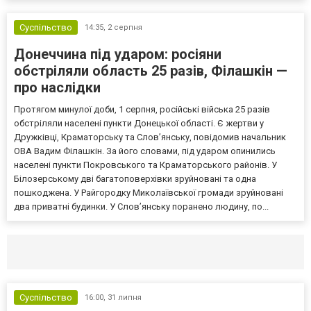
Суспільство
14:35,
2 серпня
Донеччина під ударом: росіяни
обстріляли область 25 разів, Філашкін —
про наслідки
Протягом минулої доби, 1 серпня, російські війська 25 разів
обстріляли населені пункти Донецької області. Є жертви у
Дружківці, Краматорську та Слов’янську, повідомив начальник
ОВА Вадим Філашкін. За його словами, під ударом опинились
населені пункти Покровського та Краматорського районів. У
Білозерському дві багатоповерхівки зруйновані та одна
пошкоджена. У Райгородку Миколаївської громади зруйновані
два приватні будинки. У Слов’янську поранено людину, по...
Селидово и Новогродовке
Справочная
Так
Суспільство
16:00,
31 липня