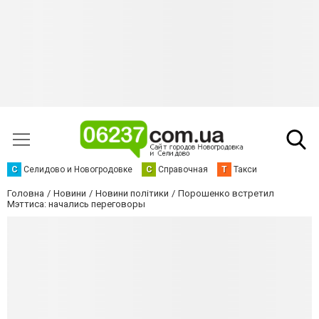
С
Селидово и Новогродовке
С
Справочная
Т
Такси
Головна
Новини
Новини політики
Порошенко встретил
Мэттиса: начались переговоры