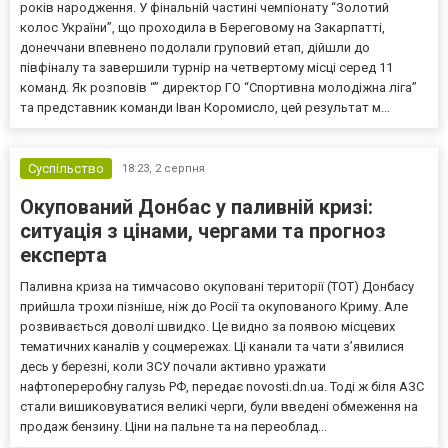
років народження. У фінальній частині чемпіонату “Золотий
колос України”, що проходила в Береговому на Закарпатті,
донеччани впевнено подолали груповий етап, дійшли до
півфіналу та завершили турнір на четвертому місці серед 11
команд. Як розповів “” директор ГО “Спортивна молодіжна ліга”
та представник команди Іван Коромисло, цей результат м...
Суспільство
18:23,
2 серпня
Окупований Донбас у паливній кризі:
ситуація з цінами, чергами та прогноз
експерта
Паливна криза на тимчасово окуповані території (ТОТ) Донбасу
прийшла трохи пізніше, ніж до Росії та окупованого Криму. Але
розвивається доволі швидко. Це видно за появою місцевих
тематичних каналів у соцмережах. Ці канали та чати з’явилися
десь у березні, коли ЗСУ почали активно уражати
нафтопереробну галузь РФ, передає novosti.dn.ua. Тоді ж біля АЗС
стали вишиковуватися великі черги, були введені обмеження на
продаж бензину. Ціни на пальне та на переоблад...