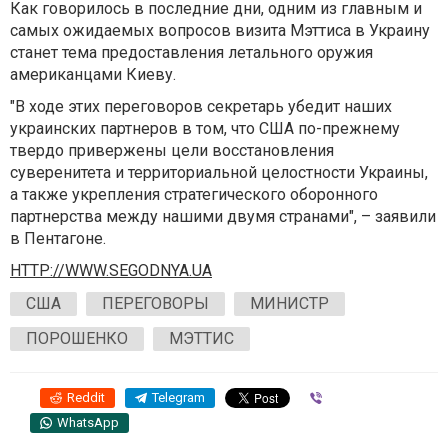
Как говорилось в последние дни, одним из главным и
самых ожидаемых вопросов визита Мэттиса в Украину
станет тема предоставления летального оружия
американцами Киеву.
"В ходе этих переговоров секретарь убедит наших
украинских партнеров в том, что США по-прежнему
твердо привержены цели восстановления
суверенитета и территориальной целостности Украины,
а также укрепления стратегического оборонного
партнерства между нашими двумя странами", – заявили
в Пентагоне.
HTTP://WWW.SEGODNYA.UA
США
ПЕРЕГОВОРЫ
МИНИСТР
ПОРОШЕНКО
МЭТТИС
Reddit
Telegram
Viber
WhatsApp