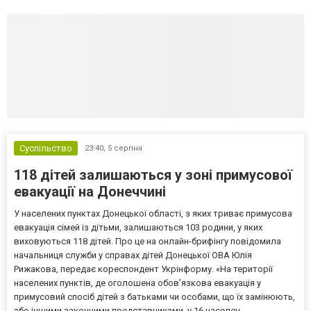
Суспільство
23:40,
5 серпня
118 дітей залишаються у зоні примусової
евакуації на Донеччині
У населених пунктах Донецької області, з яких триває примусова
евакуація сімей із дітьми, залишаються 103 родини, у яких
виховуються 118 дітей. Про це на онлайн-брифінгу повідомила
начальниця служби у справах дітей Донецької ОВА Юлія
Рижакова, передає кореспондент Укрінформу. «На території
населених пунктів, де оголошена обов’язкова евакуація у
примусовий спосіб дітей з батьками чи особами, що їх замінюють,
або іншими законними представниками, у 16 населен...