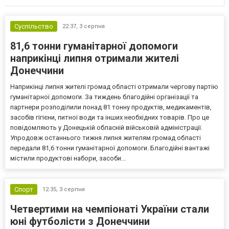
Суспільство
22:37,
3 серпня
81,6 тонни гуманітарної допомоги
наприкінці липня отримали жителі
Донеччини
Наприкінці липня жителі громад області отримали чергову партію
гуманітарної допомоги. За тиждень благодійні організації та
партнери розподілили понад 81 тонну продуктів, медикаментів,
засобів гігієни, питної води та інших необхідних товарів. Про це
повідомляють у Донецькій обласній військовій адміністрації.
Упродовж останнього тижня липня жителям громад області
передали 81,6 тонни гуманітарної допомоги. Благодійні вантажі
містили продуктові набори, засоби...
Спорт
12:35,
3 серпня
Четвертими на чемпіонаті України стали
юні футболісти з Донеччини