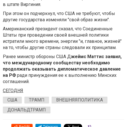
в штате Виргиния.
При этом он подчеркнул, что США не требуют, чтобы
другие государства изменяли "свой образ жизни".
Американский президент сказал, что Соединенные
Штаты при проведении своей внешней политики
истратили много времени, энергии "и, главное, жизней"
на то, чтобы другие страны следовали их принципам.
Ранее министр обороны США Д
жеймс Маттис заявил,
что международному сообществу необходимо
продолжать оказывать дипломатическое давление
на РФ
ради принуждения ее к выполнению Минских
соглашений.
СЕГОДНЯ
США
ТРАМП
ВНЕШНЯЯПОЛИТИКА
ДОНАЛЬДТРАМП
Reddit
Telegram
Viber