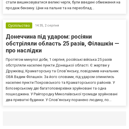
стали вишиковуватися великі черги, були введені обмеження на
продаж бензину. Ціни на пальне та на переоблад...
Суспільство
14:35,
2 серпня
Донеччина під ударом: росіяни
обстріляли область 25 разів, Філашкін —
про наслідки
Протягом минулої доби, 1 серпня, російські війська 25 разів
обстріляли населені пункти Донецької області. Є жертви у
Дружківці, Краматорську та Слов’янську, повідомив начальник
ОВА Вадим Філашкін. За його словами, під ударом опинились
населені пункти Покровського та Краматорського районів. У
Білозерському дві багатоповерхівки зруйновані та одна
пошкоджена. У Райгородку Миколаївської громади зруйновані
два приватні будинки. У Слов’янську поранено людину, по...
Селидово и Новогродовке
Справочная
Так