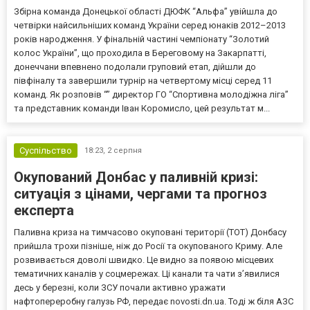
Збірна команда Донецької області ДЮФК “Альфа” увійшла до
четвірки найсильніших команд України серед юнаків 2012–2013
років народження. У фінальній частині чемпіонату “Золотий
колос України”, що проходила в Береговому на Закарпатті,
донеччани впевнено подолали груповий етап, дійшли до
півфіналу та завершили турнір на четвертому місці серед 11
команд. Як розповів “” директор ГО “Спортивна молодіжна ліга”
та представник команди Іван Коромисло, цей результат м...
Суспільство
18:23,
2 серпня
Окупований Донбас у паливній кризі:
ситуація з цінами, чергами та прогноз
експерта
Паливна криза на тимчасово окуповані території (ТОТ) Донбасу
прийшла трохи пізніше, ніж до Росії та окупованого Криму. Але
розвивається доволі швидко. Це видно за появою місцевих
тематичних каналів у соцмережах. Ці канали та чати з’явилися
десь у березні, коли ЗСУ почали активно уражати
нафтопереробну галузь РФ, передає novosti.dn.ua. Тоді ж біля АЗС