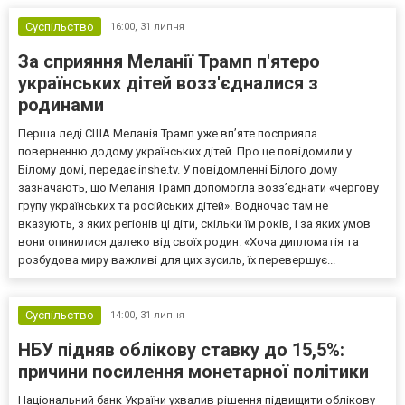
Суспільство
16:00,
31 липня
За сприяння Меланії Трамп п'ятеро
українських дітей возз'єдналися з
родинами
Перша леді США Меланія Трамп уже впʼяте посприяла
поверненню додому українських дітей. Про це повідомили у
Білому домі, передає inshe.tv. У повідомленні Білого дому
зазначають, що Меланія Трамп допомогла возз’єднати «чергову
групу українських та російських дітей». Водночас там не
вказують, з яких регіонів ці діти, скільки їм років, і за яких умов
вони опинилися далеко від своїх родин. «Хоча дипломатія та
розбудова миру важливі для цих зусиль, їх перевершує...
Суспільство
14:00,
31 липня
НБУ підняв облікову ставку до 15,5%:
причини посилення монетарної політики
Національний банк України ухвалив рішення підвищити облікову