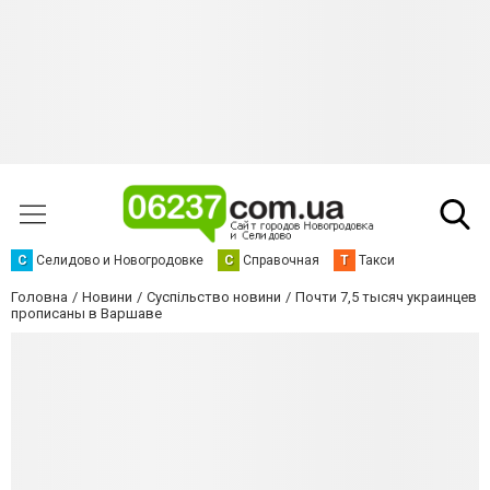
С
Селидово и Новогродовке
С
Справочная
Т
Такси
Головна
Новини
Суспільство новини
Почти 7,5 тысяч украинцев
прописаны в Варшаве