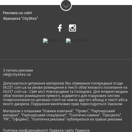
Реклама на сайті
Франшиза "CitySites"
З питань реклами
rek@citysites.ua
Допускається цитування матеріалів без отримання попередньої згоди
06237.com.ua за умови розміщення в тексті обов'язкового посилання на
06237.com.ua - Сайт міст Новогродівки та Селидове. Для інтернет-видань
обов'язкове розміщення прямого, відкритого для пошукових систем
гіперпосилання на цитовані статті не нижче другого абзацу в тексті або в
якості джерела. Порушення виняткових прав переслідується Законом.
Матеріали з плашками "Новини компаній", "Промо", "Партнерський
матеріал", "Партнерський спецпроєкт", "Політичні новини", "Пресреліз",
"PR", "Офіційно", "Політична реклама" публікуються на правах реклами.
Політика конфіденційності
Правила сайту
Правила