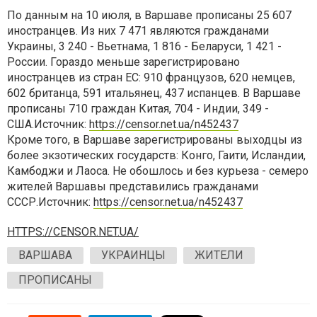
По данным на 10 июля, в Варшаве прописаны 25 607
иностранцев. Из них 7 471 являются гражданами
Украины, 3 240 - Вьетнама, 1 816 - Беларуси, 1 421 -
России. Гораздо меньше зарегистрировано
иностранцев из стран ЕС: 910 французов, 620 немцев,
602 британца, 591 итальянец, 437 испанцев. В Варшаве
прописаны 710 граждан Китая, 704 - Индии, 349 -
США.
Источник:
https://censor.net.ua/n452437
Кроме того, в Варшаве зарегистрированы выходцы из
более экзотических государств: Конго, Гаити, Исландии,
Камбоджи и Лаоса. Не обошлось и без курьеза - семеро
жителей Варшавы представились гражданами
СССР.
Источник:
https://censor.net.ua/n452437
HTTPS://CENSOR.NET.UA/
ВАРШАВА
УКРАИНЦЫ
ЖИТЕЛИ
ПРОПИСАНЫ