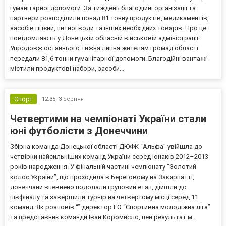
гуманітарної допомоги. За тиждень благодійні організації та
партнери розподілили понад 81 тонну продуктів, медикаментів,
засобів гігієни, питної води та інших необхідних товарів. Про це
повідомляють у Донецькій обласній військовій адміністрації.
Упродовж останнього тижня липня жителям громад області
передали 81,6 тонни гуманітарної допомоги. Благодійні вантажі
містили продуктові набори, засоби...
Спорт
12:35,
3 серпня
Четвертими на чемпіонаті України стали
юні футболісти з Донеччини
Збірна команда Донецької області ДЮФК “Альфа” увійшла до
четвірки найсильніших команд України серед юнаків 2012–2013
років народження. У фінальній частині чемпіонату “Золотий
колос України”, що проходила в Береговому на Закарпатті,
донеччани впевнено подолали груповий етап, дійшли до
півфіналу та завершили турнір на четвертому місці серед 11
команд. Як розповів “” директор ГО “Спортивна молодіжна ліга”
та представник команди Іван Коромисло, цей результат м...