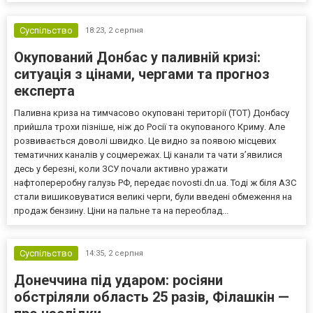
Суспільство
18:23,
2 серпня
Окупований Донбас у паливній кризі:
ситуація з цінами, чергами та прогноз
експерта
Паливна криза на тимчасово окуповані території (ТОТ) Донбасу
прийшла трохи пізніше, ніж до Росії та окупованого Криму. Але
розвивається доволі швидко. Це видно за появою місцевих
тематичних каналів у соцмережах. Ці канали та чати з’явилися
десь у березні, коли ЗСУ почали активно уражати
нафтопереробну галузь РФ, передає novosti.dn.ua. Тоді ж біля АЗС
стали вишиковуватися великі черги, були введені обмеження на
продаж бензину. Ціни на пальне та на переоблад...
Суспільство
14:35,
2 серпня
Донеччина під ударом: росіяни
обстріляли область 25 разів, Філашкін —