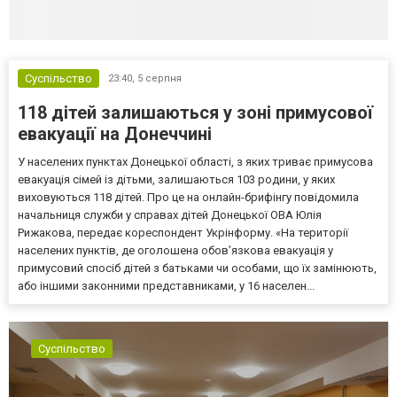
Суспільство
23:40,
5 серпня
118 дітей залишаються у зоні примусової
евакуації на Донеччині
У населених пунктах Донецької області, з яких триває примусова
евакуація сімей із дітьми, залишаються 103 родини, у яких
виховуються 118 дітей. Про це на онлайн-брифінгу повідомила
начальниця служби у справах дітей Донецької ОВА Юлія
Рижакова, передає кореспондент Укрінформу. «На території
населених пунктів, де оголошена обов’язкова евакуація у
примусовий спосіб дітей з батьками чи особами, що їх замінюють,
або іншими законними представниками, у 16 населен...
Суспільство