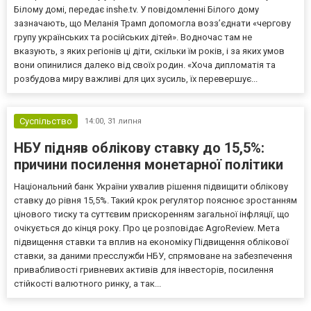
Білому домі, передає inshe.tv. У повідомленні Білого дому
зазначають, що Меланія Трамп допомогла возз’єднати «чергову
групу українських та російських дітей». Водночас там не
вказують, з яких регіонів ці діти, скільки їм років, і за яких умов
вони опинилися далеко від своїх родин. «Хоча дипломатія та
розбудова миру важливі для цих зусиль, їх перевершує...
Суспільство
14:00,
31 липня
НБУ підняв облікову ставку до 15,5%:
причини посилення монетарної політики
Національний банк України ухвалив рішення підвищити облікову
ставку до рівня 15,5%. Такий крок регулятор пояснює зростанням
цінового тиску та суттєвим прискоренням загальної інфляції, що
очікується до кінця року. Про це розповідає AgroReview. Мета
підвищення ставки та вплив на економіку Підвищення облікової
ставки, за даними пресслужби НБУ, спрямоване на забезпечення
привабливості гривневих активів для інвесторів, посилення
стійкості валютного ринку, а так...