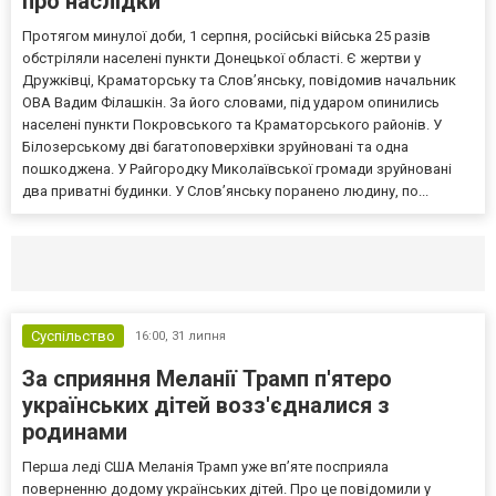
про наслідки
Протягом минулої доби, 1 серпня, російські війська 25 разів
обстріляли населені пункти Донецької області. Є жертви у
Дружківці, Краматорську та Слов’янську, повідомив начальник
ОВА Вадим Філашкін. За його словами, під ударом опинились
населені пункти Покровського та Краматорського районів. У
Білозерському дві багатоповерхівки зруйновані та одна
пошкоджена. У Райгородку Миколаївської громади зруйновані
два приватні будинки. У Слов’янську поранено людину, по...
Селидово и Новогродовке
Справочная
Так
Суспільство
16:00,
31 липня
За сприяння Меланії Трамп п'ятеро
українських дітей возз'єдналися з
родинами
Перша леді США Меланія Трамп уже впʼяте посприяла
поверненню додому українських дітей. Про це повідомили у