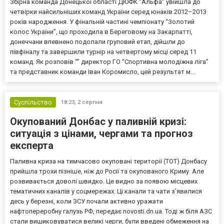
Збірна команда Донецької області ДЮФК “Альфа” увійшла до
четвірки найсильніших команд України серед юнаків 2012–2013
років народження. У фінальній частині чемпіонату “Золотий
колос України”, що проходила в Береговому на Закарпатті,
донеччани впевнено подолали груповий етап, дійшли до
півфіналу та завершили турнір на четвертому місці серед 11
команд. Як розповів “” директор ГО “Спортивна молодіжна ліга”
та представник команди Іван Коромисло, цей результат м...
Суспільство
18:23,
2 серпня
Окупований Донбас у паливній кризі:
ситуація з цінами, чергами та прогноз
експерта
Паливна криза на тимчасово окуповані території (ТОТ) Донбасу
прийшла трохи пізніше, ніж до Росії та окупованого Криму. Але
розвивається доволі швидко. Це видно за появою місцевих
тематичних каналів у соцмережах. Ці канали та чати з’явилися
десь у березні, коли ЗСУ почали активно уражати
нафтопереробну галузь РФ, передає novosti.dn.ua. Тоді ж біля АЗС
стали вишиковуватися великі черги, були введені обмеження на