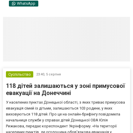
WhatsApp
Суспільство
23:40,
5 серпня
118 дітей залишаються у зоні примусової
евакуації на Донеччині
У населених пунктах Донецької області, з яких триває примусова
евакуація сімей із дітьми, залишаються 103 родини, у яких
виховуються 118 дітей. Про це на онлайн-брифінгу повідомила
начальниця служби у справах дітей Донецької ОВА Юлія
Рижакова, передає кореспондент Укрінформу. «На території
населених пунктів, де оголошена обов’язкова евакуація у