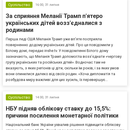
Суспільство
16:00,
31 липня
За сприяння Меланії Трамп п'ятеро
українських дітей возз'єдналися з
родинами
Перша леді США Меланія Трамп уже впʼяте посприяла
поверненню додому українських дітей. Про це повідомили у
Білому домі, передає inshe.tv. У повідомленні Білого дому
зазначають, що Меланія Трамп допомогла возз’єднати «чергову
групу українських та російських дітей». Водночас там не
вказують, з яких регіонів ці діти, скільки їм років, і за яких умов
вони опинилися далеко від своїх родин. «Хоча дипломатія та
розбудова миру важливі для цих зусиль, їх перевершує...
Суспільство
14:00,
31 липня
НБУ підняв облікову ставку до 15,5%:
причини посилення монетарної політики
Національний банк України ухвалив рішення підвищити облікову