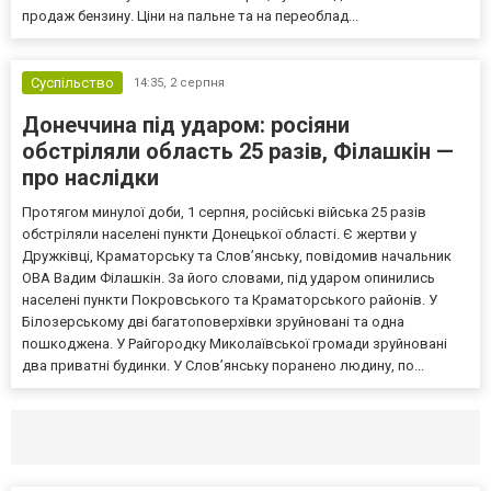
продаж бензину. Ціни на пальне та на переоблад...
Суспільство
14:35,
2 серпня
Донеччина під ударом: росіяни
обстріляли область 25 разів, Філашкін —
про наслідки
Протягом минулої доби, 1 серпня, російські війська 25 разів
обстріляли населені пункти Донецької області. Є жертви у
Дружківці, Краматорську та Слов’янську, повідомив начальник
ОВА Вадим Філашкін. За його словами, під ударом опинились
населені пункти Покровського та Краматорського районів. У
Білозерському дві багатоповерхівки зруйновані та одна
пошкоджена. У Райгородку Миколаївської громади зруйновані
два приватні будинки. У Слов’янську поранено людину, по...
Селидово и Новогродовке
Справочная
Так