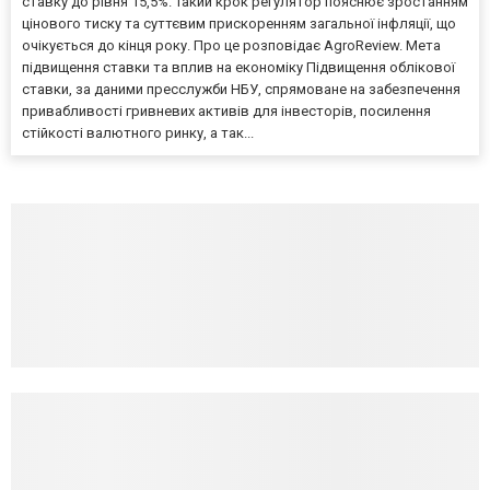
ставку до рівня 15,5%. Такий крок регулятор пояснює зростанням
цінового тиску та суттєвим прискоренням загальної інфляції, що
очікується до кінця року. Про це розповідає AgroReview. Мета
підвищення ставки та вплив на економіку Підвищення облікової
ставки, за даними пресслужби НБУ, спрямоване на забезпечення
привабливості гривневих активів для інвесторів, посилення
стійкості валютного ринку, а так...