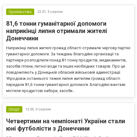
Суспільство
22:37,
3 серпня
81,6 тонни гуманітарної допомоги
наприкінці липня отримали жителі
Донеччини
Наприкінці липня жителі громад області отримали чергову партію
гуманітарної допомоги. За тиждень благодійні організації та
партнери розподілили понад 81 тонну продуктів, медикаментів,
засобів гігієни, питної води та інших необхідних товарів. Про це
повідомляють у Донецькій обласній військовій адміністрації.
Упродовж останнього тижня липня жителям громад області
передали 81,6 тонни гуманітарної допомоги. Благодійні вантажі
містили продуктові набори, засоби...
Спорт
12:35,
3 серпня
Четвертими на чемпіонаті України стали
юні футболісти з Донеччини