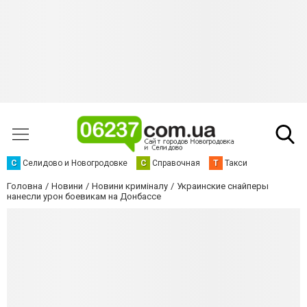
С
Селидово и Новогродовке
С
Справочная
Т
Такси
Головна
Новини
Новини криміналу
Украинские снайперы
нанесли урон боевикам на Донбассе