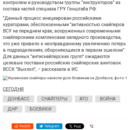
контролем и руководством группы "инструкторов" из
состава частей спецназа ГРУ Генштаба РФ.
"Данный процесс инициирован российскими
кураторами, обеспокоенными "активностью снайперов
ВСУ на переднем крае, вооруженных современными
снайперскими комплексами западного производства,
что уже привело к неоправданному увеличению потерь
в подразделениях, обороняющихся в первом эшелоне".
Для данных "антиснайперских групп" ожидаются
целевые поставки российских снайперских винтовок
ВССК "Выхлоп", – рассказали в ИС.
СЕГОДНЯ
ДОНБАСС
СНАЙПЕРЫ
АТО
ВОЙНА
ДНР
БОЕВИКИ
Reddit
Telegram
Viber