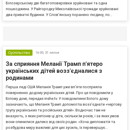
Білозерському дві багатоповерхівки зруйновані та одна
пошкоджена. У Райгородку Миколаївської громади зруйновані
два приватні будинки. У Слов’янську поранено людину, по...
Селидово и Новогродовке
Справочная
Так
Суспільство
16:00,
31 липня
За сприяння Меланії Трамп п'ятеро
українських дітей возз'єдналися з
родинами
Перша леді США Меланія Трамп уже впʼяте посприяла
поверненню додому українських дітей. Про це повідомили у
Білому домі, передає inshe.tv. У повідомленні Білого дому
зазначають, що Меланія Трамп допомогла возз’єднати «чергову
групу українських та російських дітей». Водночас там не
вказують, з яких регіонів ці діти, скільки їм років, і за яких умов
вони опинилися далеко від своїх родин. «Хоча дипломатія та
розбудова миру важливі для цих зусиль, їх перевершує...