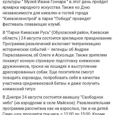
культуры " Музей Ивана Гончара " в этот день пройдет
ярмарка народного искусства. Также ко Дню
независимости для киевлян и гостей города
"Киевзеленстрой" в парке "Победа" проведет
фестиваль плавающих клумб.
В "Парке Киевская Русь" (Обуховский район, Киевская
область ) 24 августа состоится зрелищное празднование.
Программа развлечений включает театрализацию
исторических событий – легенды об Андрее
Первозванном, об Олеге и Аскольде. Также зрителям
покажут конную строевую подготовку княжеских
дружинников, трюки на лошадях и выступление
дрессированных собак. Еще посетители смогут
поводить хороводы, попробовать себя в качестве
участника средневековой битвы и даже получить
княжеский титул.
В Днепре 24 августа состоится авиашоу "Свободное
небо" (на аэродроме в селе Майское). Развлекательная
программа рассчитана как на взрослых, так и на детей.
Само шоу продлится три часа, с 12:00 по 15:00. Кроме