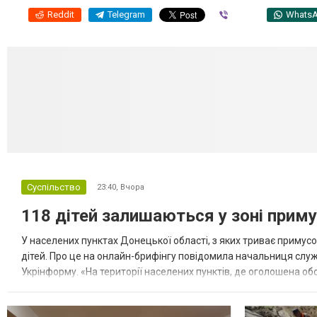
Reddit
Telegram
Viber
Whats
Суспільство
23:40,
Вчора
118 дітей залишаються у зоні приму
У населених пунктах Донецької області, з яких триває примусо
дітей. Про це на онлайн-брифінгу повідомила начальниця слу
Укрінформу. «На території населених пунктів, де оголошена обо
замінюють, або іншими законними представниками, у 16 населе