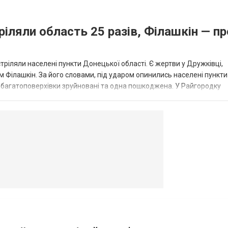
ріляли область 25 разів, Філашкін — пр
стріляли населені пункти Донецької області. Є жертви у Дружківці,
 Філашкін. За його словами, під ударом опинились населені пункти
і багатоповерхівки зруйновані та одна пошкоджена. У Райгородку
в’янську поранено людину, по...
овогродовке
Справочная
Такси