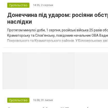
Суспільство
14:35,
2 серпня
Донеччина під ударом: росіяни обст
наслідки
Протягом минулої доби, 1 серпня, російські війська 25 разів об
Краматорську та Слов’янську, повідомив начальник ОВА Вадим
Покровського та Краматорського районів. У Білозерському дв
Миколаївської громади зруйновані два приватні будинки. У Сло
Селидово и Н
Суспільство
16:00,
31 липня