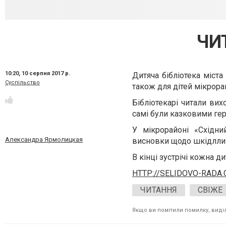
ЧИ
10:20,
10 серпня 2017 р.
Дитяча бібліотека міста
Суспільство
також для дітей мікрора
Бібліотекарі читали вих
самі були казковими ге
У мікрорайоні «Східни
Александра Ярмолицкая
висновки щодо шкідллив
В кінці зустрічі кожна д
HTTP://SELIDOVO-RADA.
ЧИТАННЯ
СВІЖЕ
Якщо ви помітили помилку, виділі