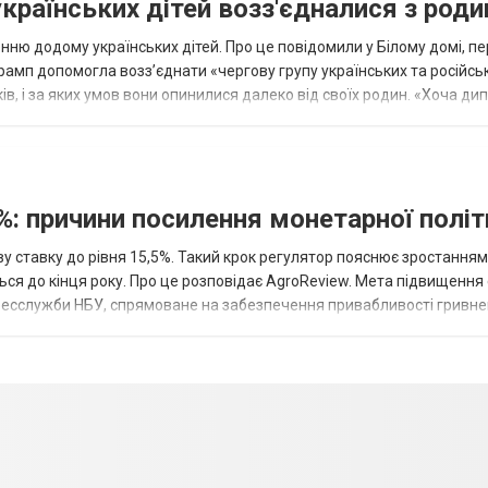
українських дітей возз'єдналися з род
ню додому українських дітей. Про це повідомили у Білому домі, п
рамп допомогла возз’єднати «чергову групу українських та російськ
оків, і за яких умов вони опинилися далеко від своїх родин. «Хоча ди
%: причини посилення монетарної полі
у ставку до рівня 15,5%. Такий крок регулятор пояснює зростанням
ться до кінця року. Про це розповідає AgroReview. Мета підвищення
пресслужби НБУ, спрямоване на забезпечення привабливості гривне