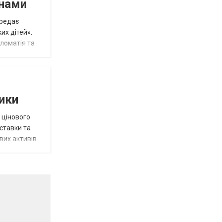
инами
ередає
их дітей».
пломатія та
тики
 цінового
 ставки та
вих активів