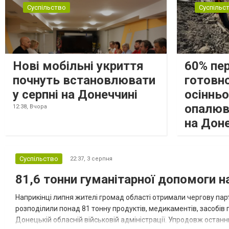
Суспільство
Суспільс
Нові мобільні укриття
60% пе
почнуть встановлювати
готовно
у серпні на Донеччині
осіннь
опалюв
12:38,
Вчора
на Дон
Суспільство
22:37,
3 серпня
81,6 тонни гуманітарної допомоги 
Наприкінці липня жителі громад області отримали чергову парт
розподілили понад 81 тонну продуктів, медикаментів, засобів г
Донецькій обласній військовій адміністрації. Упродовж остан