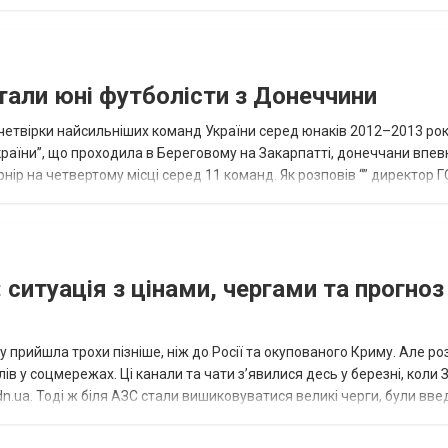
и...
тали юні футболісти з Донеччини
етвірки найсильніших команд України серед юнаків 2012–2013 рок
країни”, що проходила в Береговому на Закарпатті, донеччани впе
нір на четвертому місці серед 11 команд. Як розповів “” директор Г
исло, цей результат м...
 ситуація з цінами, чергами та прогноз
 прийшла трохи пізніше, ніж до Росії та окупованого Криму. Але р
в у соцмережах. Ці канали та чати з’явилися десь у березні, коли
.ua. Тоді ж біля АЗС стали вишиковуватися великі черги, були вве
...