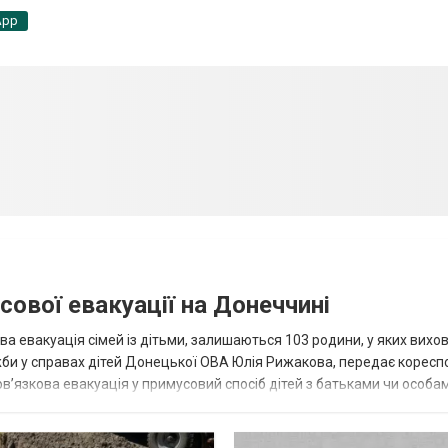
App
сової евакуації на Донеччині
ва евакуація сімей із дітьми, залишаються 103 родини, у яких вихо
жби у справах дітей Донецької ОВА Юлія Рижакова, передає корес
в’язкова евакуація у примусовий спосіб дітей з батьками чи особам
н...