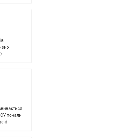
ів
внено
О
озвивається
 ЗСУ почали
дені