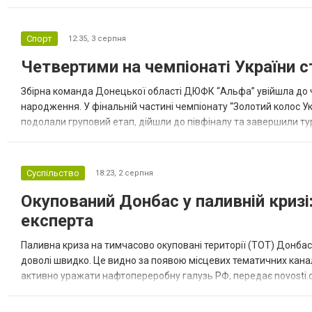
допомоги. Благодійні вантажі містили продуктові набори, засоб
Спорт
12:35,
3 серпня
Четвертими на чемпіонаті України с
Збірна команда Донецької області ДЮФК “Альфа” увійшла до ч
народження. У фінальній частині чемпіонату “Золотий колос У
подолали груповий етап, дійшли до півфіналу та завершили тур
“Спортивна молодіжна ліга” та представник команди Іван Кором
Суспільство
18:23,
2 серпня
Окупований Донбас у паливній кризі:
експерта
Паливна криза на тимчасово окуповані території (ТОТ) Донбасу
доволі швидко. Це видно за появою місцевих тематичних каналі
активно уражати нафтопереробну галузь РФ, передає novosti.dn
обмеження на продаж бензину. Ціни на пальне та на переоблад