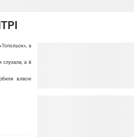
ТРІ
«Топольок», а
 слухали, а й
обили власні