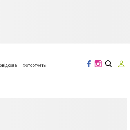
овідкова
Фотоотчеты