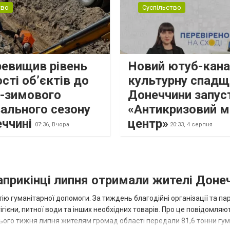
тво
Суспільство
ревищив рівень
Новий ютуб-кана
сті об’єктів до
культурну спадщ
о-зимового
Донеччини запус
ального сезону
«Антикризовий м
еччині
центр»
07:36,
Вчора
20:33,
4 серпня
наприкінці липня отримали жителі Доне
ію гуманітарної допомоги. За тиждень благодійні організації та па
ігієни, питної води та інших необхідних товарів. Про це повідомляю
нього тижня липня жителям громад області передали 81,6 тонни гум