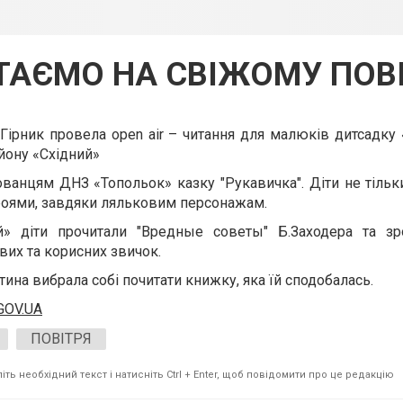
ТАЄМО НА СВІЖОМУ ПОВІ
 Гірник провела оpen air – читання для малюків дитсадку 
йону «Східний»
ованцям ДНЗ «Топольок» казку "Рукавичка". Діти не тільки
роями, завдяки ляльковим персонажам.
й» діти прочитали "Вредные советы" Б.Заходера та зр
их та корисних звичок.
итина вибрала собі почитати книжку, яка їй сподобалась.
GOV.UA
ПОВІТРЯ
ть необхідний текст і натисніть Ctrl + Enter, щоб повідомити про це редакцію