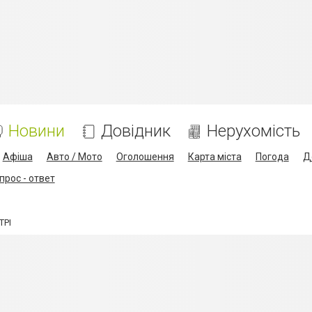
Новини
Довідник
Нерухомість
Афіша
Авто / Мото
Оголошення
Карта міста
Погода
Д
прос - ответ
ТРІ