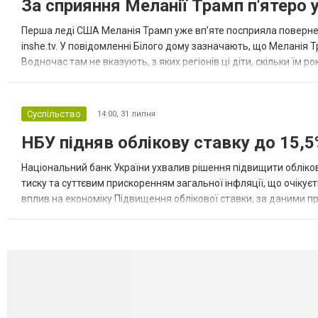
За сприяння Меланії Трамп п'ятеро 
Перша леді США Меланія Трамп уже впʼяте посприяла повернен
inshe.tv. У повідомленні Білого дому зазначають, що Меланія Т
Водночас там не вказують, з яких регіонів ці діти, скільки їм р
розбудова миру важливі для цих зусиль, їх перевершує...
Суспільство
14:00,
31 липня
НБУ підняв облікову ставку до 15,5
Національний банк України ухвалив рішення підвищити обліков
тиску та суттєвим прискоренням загальної інфляції, що очікує
вплив на економіку Підвищення облікової ставки, за даними 
для інвесторів, посилення стійкості валютного ринку, а так...