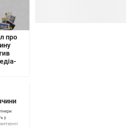
л про
ину
тив
едіа-
ччини
ртнери
ть у
анітарної