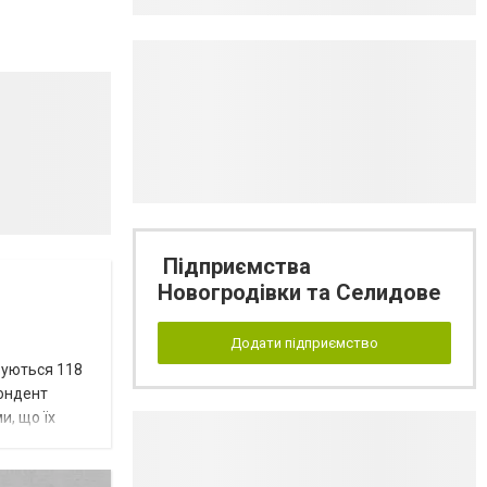
Підприємства
Новогродівки та Селидове
Додати підприємство
вуються 118
пондент
и, що їх