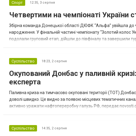
Спорт
12:35,
3 серпня
Четвертими на чемпіонаті України с
Збірна команда Донецької області ДЮФК “Альфа” увійшла до ч
народження. У фінальній частині чемпіонату “Золотий колос У
подолали груповий етап, дійшли до півфіналу та завершили тур
“Спортивна молодіжна ліга” та представник команди Іван Кором
Суспільство
18:23,
2 серпня
Окупований Донбас у паливній кризі:
експерта
Паливна криза на тимчасово окуповані території (ТОТ) Донбасу
доволі швидко. Це видно за появою місцевих тематичних каналі
активно уражати нафтопереробну галузь РФ, передає novosti.dn
обмеження на продаж бензину. Ціни на пальне та на переоблад
Суспільство
14:35,
2 серпня