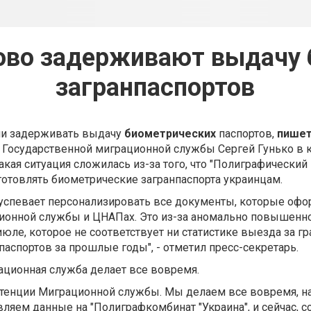
ово задерживают выдачу
загранпаспортов
ли задерживать выдачу
биометрических
паспортов,
пишет
 Государственной миграционной службы Сергей Гунько в
акая ситуация сложилась из-за того, что "Полиграфический
зготовлять биометрические загранпаспорта украинцам.
 успевает персонализировать все документы, которые оф
ионной службы и ЦНАПах. Это из-за аномально повышенно
юле, которое не соответствует ни статистике выезда за гр
паспортов за прошлые годы", - отметил пресс-секретарь.
ационная служба делает все вовремя.
етенции Миграционной службы. Мы делаем все вовремя, н
ляем данные на "Полиграфкомбинат "Украина", и сейчас, с