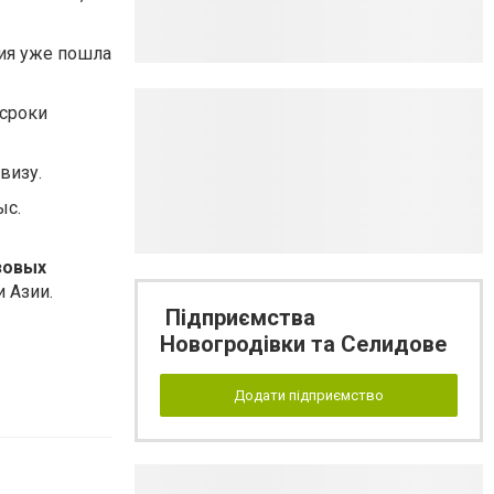
ция уже пошла
 сроки
визу.
ыс.
зовых
 Азии.
Підприємства
Новогродівки та Селидове
Додати підприємство