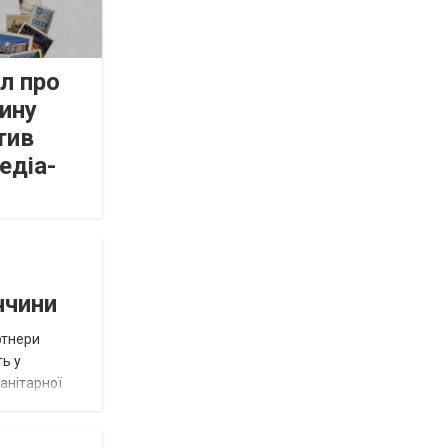
л про
ину
тив
едіа-
ччини
ртнери
ть у
анітарної