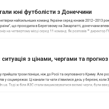
тали юні футболісти з Донеччини
етвірки найсильніших команд України серед юнаків 2012–2013 рок
країни”, що проходила в Береговому на Закарпатті, донеччани впе
нір на четвертому місці серед 11 команд. Як розповів “” директор Г
исло, цей результат м...
 ситуація з цінами, чергами та прогноз
 прийшла трохи пізніше, ніж до Росії та окупованого Криму. Але р
в у соцмережах. Ці канали та чати з’явилися десь у березні, коли
.ua. Тоді ж біля АЗС стали вишиковуватися великі черги, були вве
...