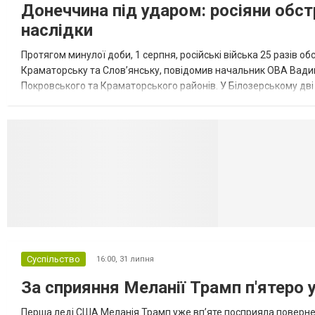
Донеччина під ударом: росіяни обст
наслідки
Протягом минулої доби, 1 серпня, російські війська 25 разів об
Краматорську та Слов’янську, повідомив начальник ОВА Вадим
Покровського та Краматорського районів. У Білозерському дв
Миколаївської громади зруйновані два приватні будинки. У Сло
Селидово и Н
Суспільство
16:00,
31 липня
За сприяння Меланії Трамп п'ятеро 
Перша леді США Меланія Трамп уже впʼяте посприяла повернен