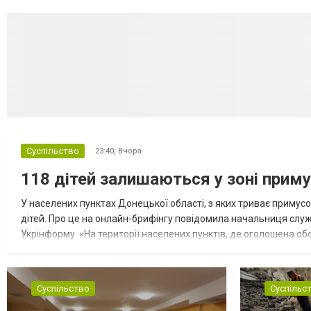
Суспільство
23:40,
Вчора
118 дітей залишаються у зоні приму
У населених пунктах Донецької області, з яких триває примусо
дітей. Про це на онлайн-брифінгу повідомила начальниця слу
Укрінформу. «На території населених пунктів, де оголошена обо
замінюють, або іншими законними представниками, у 16 населе
Суспільство
Суспільс