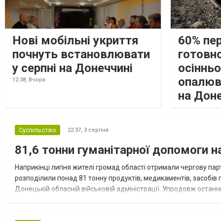
Нові мобільні укриття
60% пе
почнуть встановлювати
готовно
у серпні на Донеччині
осіннь
опалюв
12:38,
Вчора
на Дон
Суспільство
22:37,
3 серпня
81,6 тонни гуманітарної допомоги 
Наприкінці липня жителі громад області отримали чергову парт
розподілили понад 81 тонну продуктів, медикаментів, засобів г
Донецькій обласній військовій адміністрації. Упродовж остан
допомоги. Благодійні вантажі містили продуктові набори, засоб