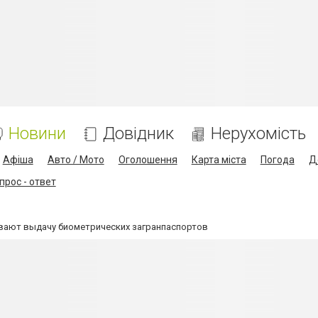
Новини
Довідник
Нерухомість
Афіша
Авто / Мото
Оголошення
Карта міста
Погода
Д
прос - ответ
вают выдачу биометрических загранпаспортов