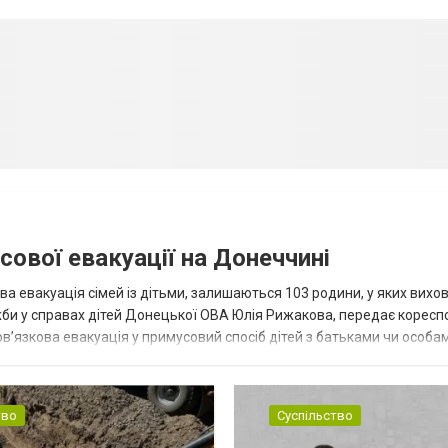
сової евакуації на Донеччині
ва евакуація сімей із дітьми, залишаються 103 родини, у яких вихо
жби у справах дітей Донецької ОВА Юлія Рижакова, передає корес
в’язкова евакуація у примусовий спосіб дітей з батьками чи особам
н...
тво
Суспільство