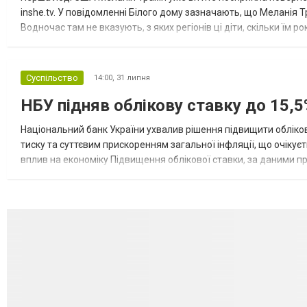
inshe.tv. У повідомленні Білого дому зазначають, що Меланія Т
Водночас там не вказують, з яких регіонів ці діти, скільки їм р
розбудова миру важливі для цих зусиль, їх перевершує...
Суспільство
14:00,
31 липня
НБУ підняв облікову ставку до 15,5
Національний банк України ухвалив рішення підвищити обліков
тиску та суттєвим прискоренням загальної інфляції, що очікує
вплив на економіку Підвищення облікової ставки, за даними 
для інвесторів, посилення стійкості валютного ринку, а так...