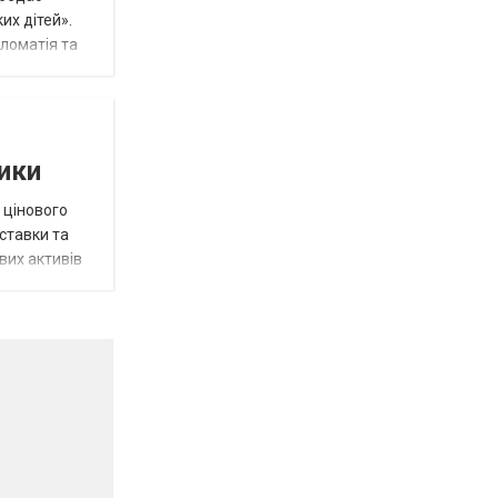
их дітей».
пломатія та
тики
 цінового
 ставки та
вих активів