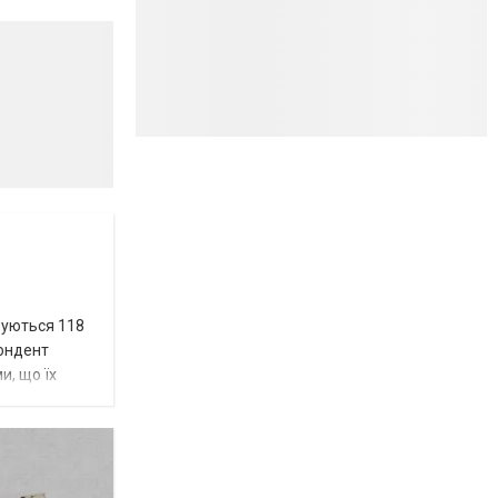
вуються 118
пондент
и, що їх