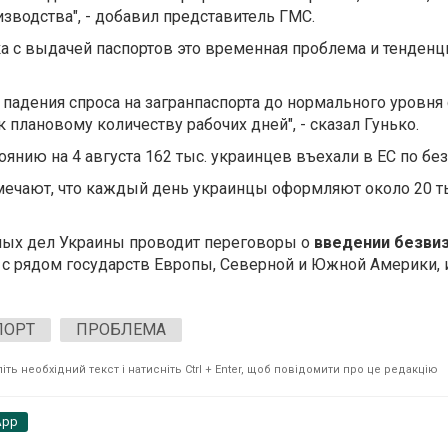
зводства", - добавил представитель ГМС.
ка с выдачей паспортов это временная проблема и тенден
 падения спроса на загранпаспорта до нормального уровня
 плановому количеству рабочих дней", - сказал Гунько.
оянию на 4 августа 162 тыс. украинцев въехали в ЕС по без
мечают, что каждый день украинцы оформляют около 20 т
ных дел Украины проводит переговоры о
введении безви
 с рядом государств Европы, Северной и Южной Америки, и
ПОРТ
ПРОБЛЕМА
ть необхідний текст і натисніть Ctrl + Enter, щоб повідомити про це редакцію
App