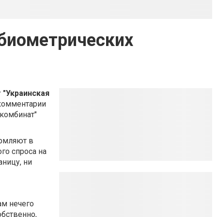
 биометрических
 "Украинская
 комментарии
 комбинат"
ормляют в
го спроса на
аницу, ни
ам нечего
обственно,