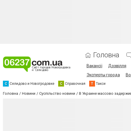
Головна
Вакансії
Дозвілля
Эксперты города
Во
С
Селидово и Новогродовке
С
Справочная
Т
Такси
Головна
Новини
Суспільство новини
В Украине массово задержи