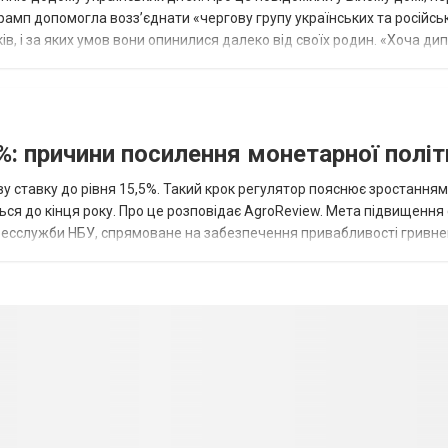
рамп допомогла возз’єднати «чергову групу українських та російськ
оків, і за яких умов вони опинилися далеко від своїх родин. «Хоча ди
%: причини посилення монетарної полі
у ставку до рівня 15,5%. Такий крок регулятор пояснює зростанням
ться до кінця року. Про це розповідає AgroReview. Мета підвищення
пресслужби НБУ, спрямоване на забезпечення привабливості гривне