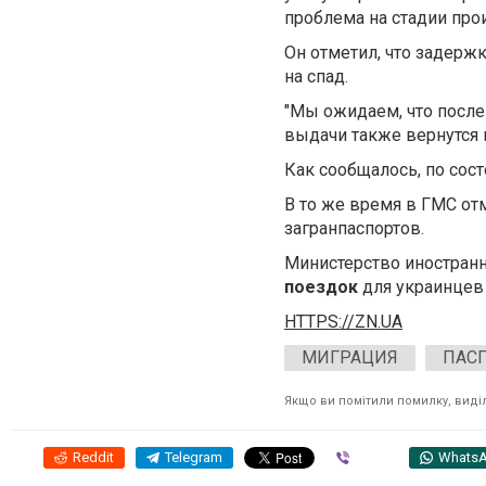
проблема на стадии прои
Он отметил, что задерж
на спад.
"Мы ожидаем, что после
выдачи также вернутся к
Как сообщалось, по сост
В то же время в ГМС от
загранпаспортов.
Министерство иностран
поездок
для украинцев
HTTPS://ZN.UA
МИГРАЦИЯ
ПАС
Якщо ви помітили помилку, виділі
Reddit
Telegram
Viber
Whats