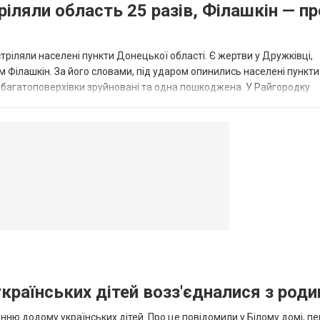
ріляли область 25 разів, Філашкін — пр
стріляли населені пункти Донецької області. Є жертви у Дружківці,
 Філашкін. За його словами, під ударом опинились населені пункти
і багатоповерхівки зруйновані та одна пошкоджена. У Райгородку
в’янську поранено людину, по...
овогродовке
Справочная
Такси
українських дітей возз'єдналися з род
ню додому українських дітей. Про це повідомили у Білому домі, п