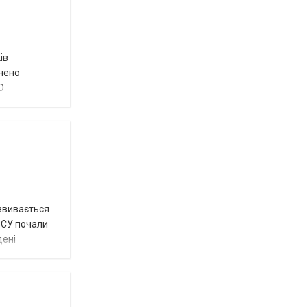
ів
внено
О
озвивається
 ЗСУ почали
дені