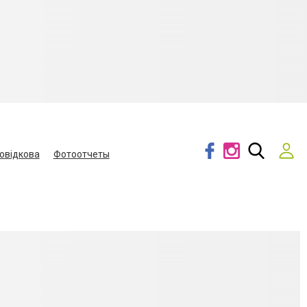
овідкова
Фотоотчеты