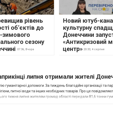
ревищив рівень
Новий ютуб-кана
сті об’єктів до
культурну спадщ
о-зимового
Донеччини запус
ального сезону
«Антикризовий м
еччині
центр»
07:36,
Вчора
20:33,
4 серпня
наприкінці липня отримали жителі Доне
ію гуманітарної допомоги. За тиждень благодійні організації та па
ігієни, питної води та інших необхідних товарів. Про це повідомляю
нього тижня липня жителям громад області передали 81,6 тонни гум
и...