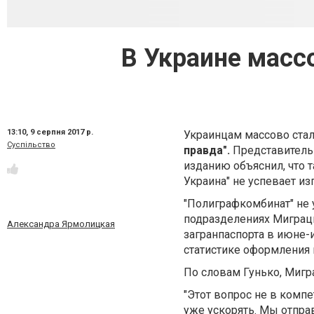
В Украине масс
13:10,
9 серпня 2017 р.
Украинцам массово ста
Суспільство
правда".
Представитель
изданию объяснил, что т
Украина" не успевает и
"Полиграфкомбинат" не
подразделениях Миграц
Александра Ярмолицкая
загранпаспорта в июне-и
статистике оформления 
По словам Гунько, Мигр
"Этот вопрос не в комп
уже ускорять. Мы отправ