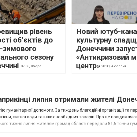
ревищив рівень
Новий ютуб-кана
сті об’єктів до
культурну спадщ
о-зимового
Донеччини запус
ального сезону
«Антикризовий м
еччині
центр»
07:36,
Вчора
20:33,
4 серпня
наприкінці липня отримали жителі Доне
ію гуманітарної допомоги. За тиждень благодійні організації та па
ігієни, питної води та інших необхідних товарів. Про це повідомляю
нього тижня липня жителям громад області передали 81,6 тонни гум
и...