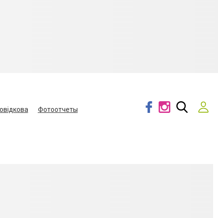
овідкова
Фотоотчеты