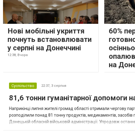
Нові мобільні укриття
60% пе
почнуть встановлювати
готовно
у серпні на Донеччині
осіннь
опалюв
12:38,
Вчора
на Дон
Суспільство
22:37,
3 серпня
81,6 тонни гуманітарної допомоги 
Наприкінці липня жителі громад області отримали чергову парт
розподілили понад 81 тонну продуктів, медикаментів, засобів г
Донецькій обласній військовій адміністрації. Упродовж остан
допомоги. Благодійні вантажі містили продуктові набори, засоб