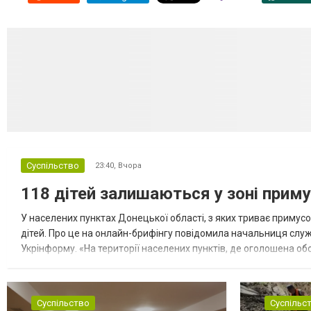
Суспільство
23:40,
Вчора
118 дітей залишаються у зоні приму
У населених пунктах Донецької області, з яких триває примусо
дітей. Про це на онлайн-брифінгу повідомила начальниця слу
Укрінформу. «На території населених пунктів, де оголошена обо
замінюють, або іншими законними представниками, у 16 населе
Суспільство
Суспільс