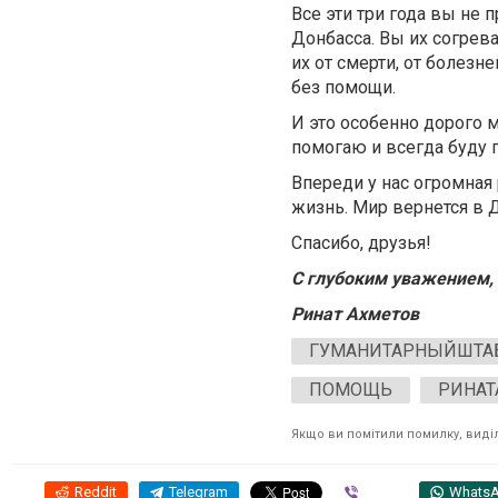
Все эти три года вы не
Донбасса. Вы их согрев
их от смерти, от болезн
без помощи.
И это особенно дорого м
помогаю и всегда буду п
Впереди у нас огромная
жизнь. Мир вернется в Д
Спасибо, друзья!
С глубоким уважением,
Ринат Ахметов
ГУМАНИТАРНЫЙШТА
ПОМОЩЬ
РИНАТ
Якщо ви помітили помилку, виділі
Reddit
Telegram
Viber
Whats