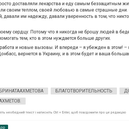
 просто доставляли лекарства и еду самым беззащитным ж
али своим теплом, своей любовью в самые страшные дни.
ей, давали им надежду, давали уверенность в том, что никто
оему сердцу. Потому что я никогда не брошу людей в беде
омогать тем, кто в этом нуждается больше других.
 работа и новые вызовы. И впереди – я убежден в этом! –
онбасс, вернется в Украину, и в этом будет и ваша большая
БРИНАТААХМЕТОВА
БЛАГОТВОРИТЕЛЬНОСТЬ
Д
АХМЕТОВ.
ть необхідний текст і натисніть Ctrl + Enter, щоб повідомити про це редакцію
App