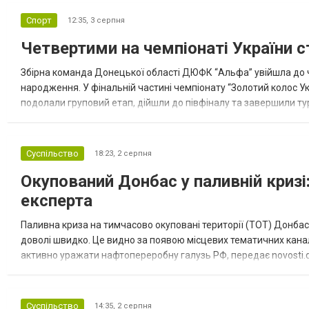
Спорт
12:35,
3 серпня
Четвертими на чемпіонаті України с
Збірна команда Донецької області ДЮФК “Альфа” увійшла до ч
народження. У фінальній частині чемпіонату “Золотий колос У
подолали груповий етап, дійшли до півфіналу та завершили тур
“Спортивна молодіжна ліга” та представник команди Іван Кором
Суспільство
18:23,
2 серпня
Окупований Донбас у паливній кризі:
експерта
Паливна криза на тимчасово окуповані території (ТОТ) Донбасу
доволі швидко. Це видно за появою місцевих тематичних каналі
активно уражати нафтопереробну галузь РФ, передає novosti.dn
обмеження на продаж бензину. Ціни на пальне та на переоблад
Суспільство
14:35,
2 серпня