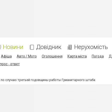
Новини
Довідник
Нерухомість
Афіша
Авто / Мото
Оголошення
Карта міста
Погода
Д
прос - ответ
 по случаю третьей годовщины работы Гуманитарного штаба