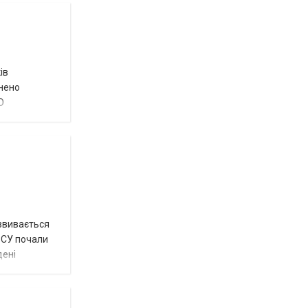
ів
внено
О
озвивається
 ЗСУ почали
дені