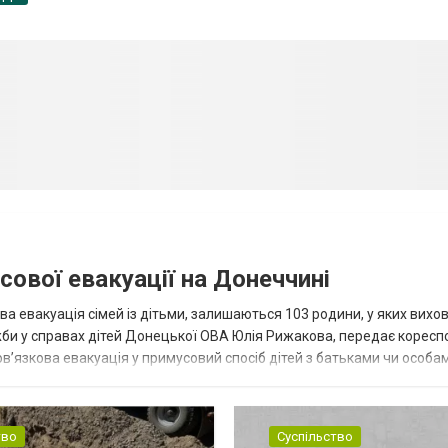
сової евакуації на Донеччині
ва евакуація сімей із дітьми, залишаються 103 родини, у яких вихо
жби у справах дітей Донецької ОВА Юлія Рижакова, передає корес
в’язкова евакуація у примусовий спосіб дітей з батьками чи особам
н...
тво
Суспільство