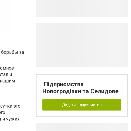
а борьбы за
ромное-
отал и
м нашим
Підприємства
Новогродівки та Селидове
?
Додати підприємство
сутки это
это
д и чужих