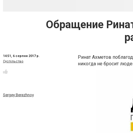
Обращение Ринат
р
14:51,
6 серпня 2017 р.
Ринат Ахметов поблагода
Суспільство
никогда не бросит люде
Sergey Berezhnoy