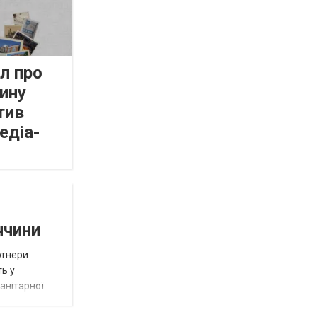
л про
ину
тив
едіа-
ччини
ртнери
ть у
анітарної