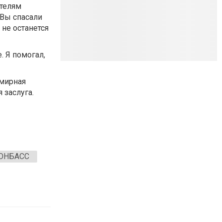
ителям
 Вы спасали
 не останется
. Я помогал,
 мирная
 заслуга.
ОНБАСС