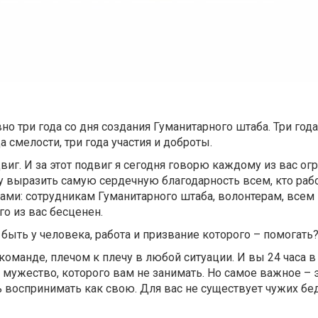
но три года со дня создания Гуманитарного штаба. Три год
а смелости, три года участия и доброты.
виг. И за этот подвиг я сегодня говорю каждому из вас ог
чу выразить самую сердечную благодарность всем, кто раб
нами: сотрудникам Гуманитарного штаба, волонтерам, все
о из вас бесценен.
быть у человека, работа и призвание которого – помогать
команде, плечом к плечу в любой ситуации. И вы 24 часа в 
 мужество, которого вам не занимать. Но самое важное – 
 воспринимать как свою. Для вас не существует чужих бе