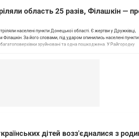
ріляли область 25 разів, Філашкін — пр
стріляли населені пункти Донецької області. Є жертви у Дружківці,
 Філашкін. За його словами, під ударом опинились населені пункти
і багатоповерхівки зруйновані та одна пошкоджена. У Райгородку
в’янську поранено людину, по...
овогродовке
Справочная
Такси
українських дітей возз'єдналися з род