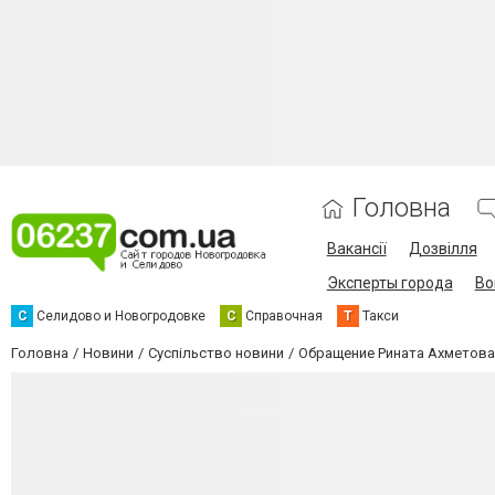
Головна
Вакансії
Дозвілля
Эксперты города
Во
С
Селидово и Новогродовке
С
Справочная
Т
Такси
Головна
Новини
Суспільство новини
Обращение Рината Ахметова