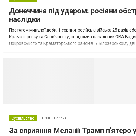
Донеччина під ударом: росіяни обст
наслідки
Протягом минулої доби, 1 серпня, російські війська 25 разів об
Краматорську та Слов’янську, повідомив начальник ОВА Вадим
Покровського та Краматорського районів. У Білозерському дв
Миколаївської громади зруйновані два приватні будинки. У Сло
Селидово и Н
Суспільство
16:00,
31 липня
За сприяння Меланії Трамп п'ятеро 