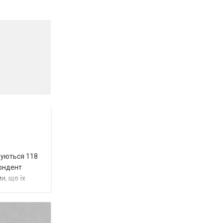
вуються 118
пондент
и, що їх