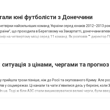
тали юні футболісти з Донеччини
етвірки найсильніших команд України серед юнаків 2012–2013 рок
країни”, що проходила в Береговому на Закарпатті, донеччани впе
нір на четвертому місці серед 11 команд. Як розповів “” директор Г
исло, цей результат м...
 ситуація з цінами, чергами та прогноз
 прийшла трохи пізніше, ніж до Росії та окупованого Криму. Але р
в у соцмережах. Ці канали та чати з’явилися десь у березні, коли
.ua. Тоді ж біля АЗС стали вишиковуватися великі черги, були вве
...