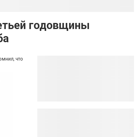
ретьей годовщины
ба
омнил, что