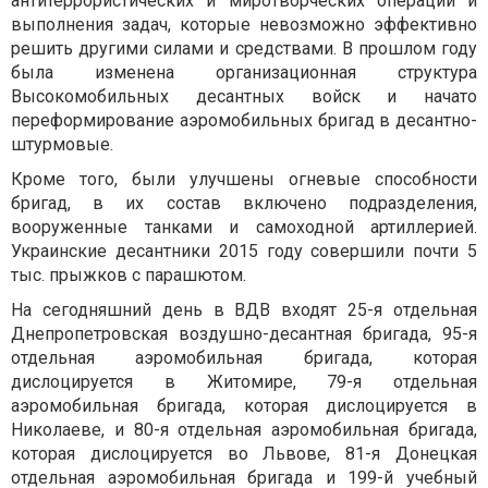
антитеррористических и миротворческих операций и
выполнения задач, которые невозможно эффективно
решить другими силами и средствами. В прошлом году
была изменена организационная структура
Высокомобильных десантных войск и начато
переформирование аэромобильных бригад в десантно-
штурмовые.
Кроме того, были улучшены огневые способности
бригад, в их состав включено подразделения,
вооруженные танками и самоходной артиллерией.
Украинские десантники 2015 году совершили почти 5
тыс. прыжков с парашютом.
На сегодняшний день в ВДВ входят 25-я отдельная
Днепропетровская воздушно-десантная бригада, 95-я
отдельная аэромобильная бригада, которая
дислоцируется в Житомире, 79-я отдельная
аэромобильная бригада, которая дислоцируется в
Николаеве, и 80-я отдельная аэромобильная бригада,
которая дислоцируется во Львове, 81-я Донецкая
отдельная аэромобильная бригада и 199-й учебный