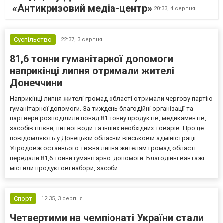
«Антикризовий медіа-центр»
20:33,
4 серпня
Суспільство
22:37,
3 серпня
81,6 тонни гуманітарної допомоги
наприкінці липня отримали жителі
Донеччини
Наприкінці липня жителі громад області отримали чергову партію
гуманітарної допомоги. За тиждень благодійні організації та
партнери розподілили понад 81 тонну продуктів, медикаментів,
засобів гігієни, питної води та інших необхідних товарів. Про це
повідомляють у Донецькій обласній військовій адміністрації.
Упродовж останнього тижня липня жителям громад області
передали 81,6 тонни гуманітарної допомоги. Благодійні вантажі
містили продуктові набори, засоби...
Спорт
12:35,
3 серпня
Четвертими на чемпіонаті України стали