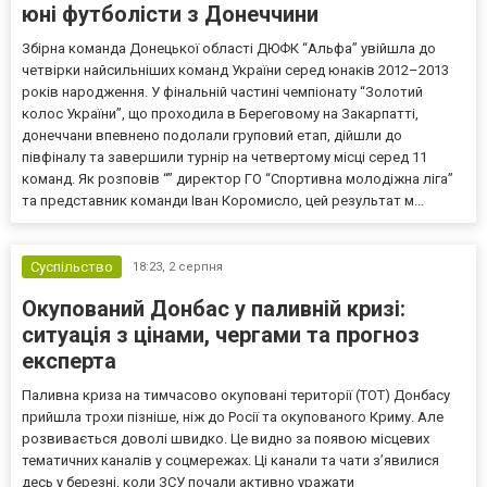
юні футболісти з Донеччини
Збірна команда Донецької області ДЮФК “Альфа” увійшла до
четвірки найсильніших команд України серед юнаків 2012–2013
років народження. У фінальній частині чемпіонату “Золотий
колос України”, що проходила в Береговому на Закарпатті,
донеччани впевнено подолали груповий етап, дійшли до
півфіналу та завершили турнір на четвертому місці серед 11
команд. Як розповів “” директор ГО “Спортивна молодіжна ліга”
та представник команди Іван Коромисло, цей результат м...
Суспільство
18:23,
2 серпня
Окупований Донбас у паливній кризі:
ситуація з цінами, чергами та прогноз
експерта
Паливна криза на тимчасово окуповані території (ТОТ) Донбасу
прийшла трохи пізніше, ніж до Росії та окупованого Криму. Але
розвивається доволі швидко. Це видно за появою місцевих
тематичних каналів у соцмережах. Ці канали та чати з’явилися
десь у березні, коли ЗСУ почали активно уражати