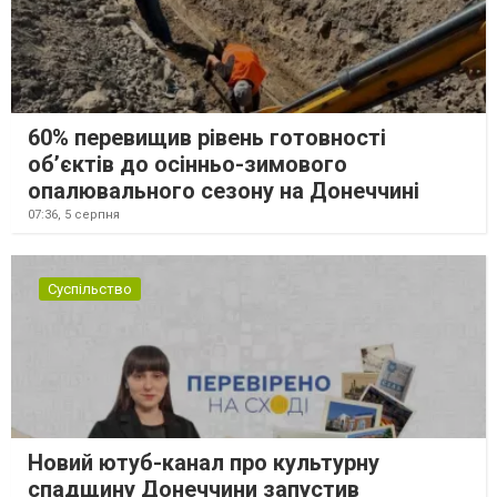
60% перевищив рівень готовності
об’єктів до осінньо-зимового
опалювального сезону на Донеччині
07:36,
5 серпня
Суспільство
Новий ютуб-канал про культурну
спадщину Донеччини запустив