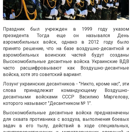
Праздник был учрежден в 1999 году указом
президента. Тогда еще он назывался День
аэромобильных войск, однако в 2012 году было
принято решение, что на базе воздушно-десантной и
аэромобильных воинских частей будут созданы
Высокомобильные десантные войска. Украинские ВДВ
часто расшифровывают как Воздушно-десантные
войска, хотя это советский вариант.
Лозунг украинских десантников - "Никто, кроме нас", эти
слова принадлежат командующему Воздушно-
десантными войсками СССР Василию Маргелову,
которого называют "Десантником № 1".
Высокомобильные десантные войска предназначены
для охвата противника с воздуха, выполнения боевых
задач в его тылу, действий в ходе специальных,