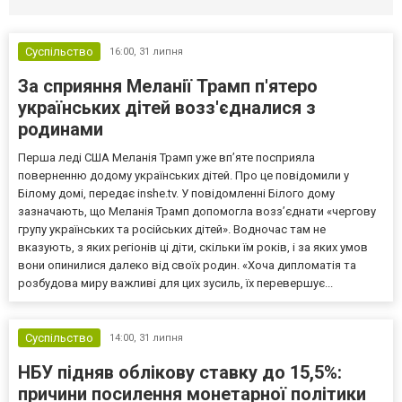
Суспільство
16:00,
31 липня
За сприяння Меланії Трамп п'ятеро
українських дітей возз'єдналися з
родинами
Перша леді США Меланія Трамп уже впʼяте посприяла
поверненню додому українських дітей. Про це повідомили у
Білому домі, передає inshe.tv. У повідомленні Білого дому
зазначають, що Меланія Трамп допомогла возз’єднати «чергову
групу українських та російських дітей». Водночас там не
вказують, з яких регіонів ці діти, скільки їм років, і за яких умов
вони опинилися далеко від своїх родин. «Хоча дипломатія та
розбудова миру важливі для цих зусиль, їх перевершує...
Суспільство
14:00,
31 липня
НБУ підняв облікову ставку до 15,5%:
причини посилення монетарної політики