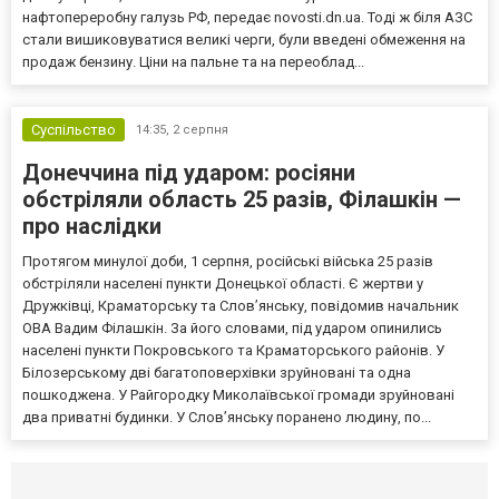
нафтопереробну галузь РФ, передає novosti.dn.ua. Тоді ж біля АЗС
стали вишиковуватися великі черги, були введені обмеження на
продаж бензину. Ціни на пальне та на переоблад...
Суспільство
14:35,
2 серпня
Донеччина під ударом: росіяни
обстріляли область 25 разів, Філашкін —
про наслідки
Протягом минулої доби, 1 серпня, російські війська 25 разів
обстріляли населені пункти Донецької області. Є жертви у
Дружківці, Краматорську та Слов’янську, повідомив начальник
ОВА Вадим Філашкін. За його словами, під ударом опинились
населені пункти Покровського та Краматорського районів. У
Білозерському дві багатоповерхівки зруйновані та одна
пошкоджена. У Райгородку Миколаївської громади зруйновані
два приватні будинки. У Слов’янську поранено людину, по...
Селидово и Новогродовке
Справочная
Так