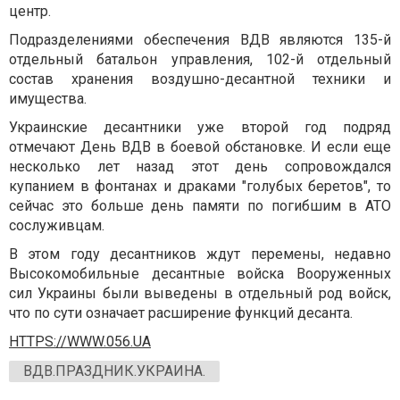
центр.
Подразделениями обеспечения ВДВ являются 135-й
отдельный батальон управления, 102-й отдельный
состав хранения воздушно-десантной техники и
имущества.
Украинские десантники уже второй год подряд
отмечают День ВДВ в боевой обстановке. И если еще
несколько лет назад этот день сопровождался
купанием в фонтанах и драками "голубых беретов", то
сейчас это больше день памяти по погибшим в АТО
сослуживцам.
В этом году десантников ждут перемены, недавно
Высокомобильные десантные войска Вооруженных
сил Украины были выведены в отдельный род войск,
что по сути означает расширение функций десанта.
HTTPS://WWW.056.UA
ВДВ.ПРАЗДНИК.УКРАИНА.