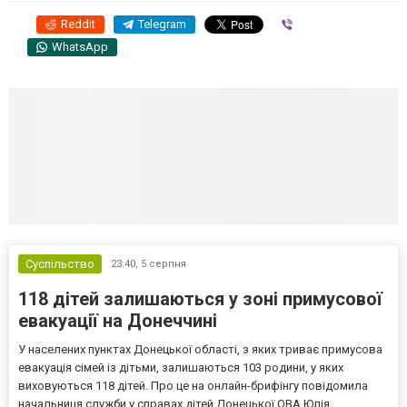
Reddit
Telegram
Viber
WhatsApp
Суспільство
23:40,
5 серпня
118 дітей залишаються у зоні примусової
евакуації на Донеччині
У населених пунктах Донецької області, з яких триває примусова
евакуація сімей із дітьми, залишаються 103 родини, у яких
виховуються 118 дітей. Про це на онлайн-брифінгу повідомила
начальниця служби у справах дітей Донецької ОВА Юлія