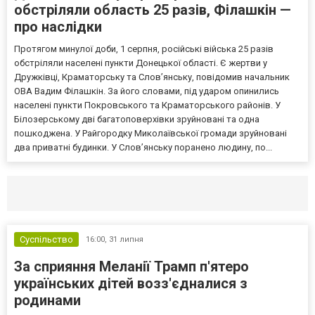
обстріляли область 25 разів, Філашкін —
про наслідки
Протягом минулої доби, 1 серпня, російські війська 25 разів
обстріляли населені пункти Донецької області. Є жертви у
Дружківці, Краматорську та Слов’янську, повідомив начальник
ОВА Вадим Філашкін. За його словами, під ударом опинились
населені пункти Покровського та Краматорського районів. У
Білозерському дві багатоповерхівки зруйновані та одна
пошкоджена. У Райгородку Миколаївської громади зруйновані
два приватні будинки. У Слов’янську поранено людину, по...
Селидово и Новогродовке
Справочная
Так
Суспільство
16:00,
31 липня
За сприяння Меланії Трамп п'ятеро
українських дітей возз'єдналися з
родинами