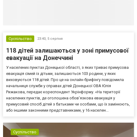
Суспільство
23:40,
5 серпня
118 дітей залишаються у зоні примусової
евакуації на Донеччині
У населених пунктах Донецької області, з яких триває примусова
евакуація сімей із дітьми, залишаються 103 родини, у яких
виховуються 118 дітей. Про це на онлайн-брифінгу повідомила
начальниця служби у справах дітей Донецької ОВА Юлія
Рижакова, передає кореспондент Укрінформу. «На території
населених пунктів, де оголошена обов’язкова евакуація у
примусовий спосіб дітей з батьками чи особами, що їх замінюють,
або іншими законними представниками, у 16 населен...
Суспільство