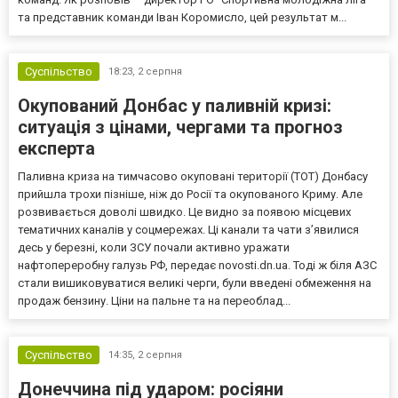
та представник команди Іван Коромисло, цей результат м...
Суспільство
18:23,
2 серпня
Окупований Донбас у паливній кризі:
ситуація з цінами, чергами та прогноз
експерта
Паливна криза на тимчасово окуповані території (ТОТ) Донбасу
прийшла трохи пізніше, ніж до Росії та окупованого Криму. Але
розвивається доволі швидко. Це видно за появою місцевих
тематичних каналів у соцмережах. Ці канали та чати з’явилися
десь у березні, коли ЗСУ почали активно уражати
нафтопереробну галузь РФ, передає novosti.dn.ua. Тоді ж біля АЗС
стали вишиковуватися великі черги, були введені обмеження на
продаж бензину. Ціни на пальне та на переоблад...
Суспільство
14:35,
2 серпня
Донеччина під ударом: росіяни