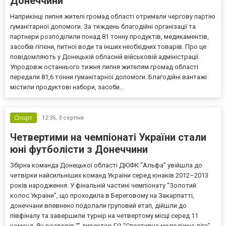
Донеччини
Наприкінці липня жителі громад області отримали чергову партію
гуманітарної допомоги. За тиждень благодійні організації та
партнери розподілили понад 81 тонну продуктів, медикаментів,
засобів гігієни, питної води та інших необхідних товарів. Про це
повідомляють у Донецькій обласній військовій адміністрації.
Упродовж останнього тижня липня жителям громад області
передали 81,6 тонни гуманітарної допомоги. Благодійні вантажі
містили продуктові набори, засоби...
Спорт
12:35,
3 серпня
Четвертими на чемпіонаті України стали
юні футболісти з Донеччини
Збірна команда Донецької області ДЮФК “Альфа” увійшла до
четвірки найсильніших команд України серед юнаків 2012–2013
років народження. У фінальній частині чемпіонату “Золотий
колос України”, що проходила в Береговому на Закарпатті,
донеччани впевнено подолали груповий етап, дійшли до
півфіналу та завершили турнір на четвертому місці серед 11
команд. Як розповів “” директор ГО “Спортивна молодіжна ліга”