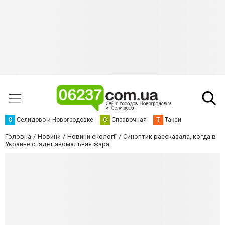
С
Селидово и Новогродовке
С
Справочная
Т
Такси
Головна
Новини
Новини екології
Синоптик рассказала, когда в
Украине спадет аномальная жара