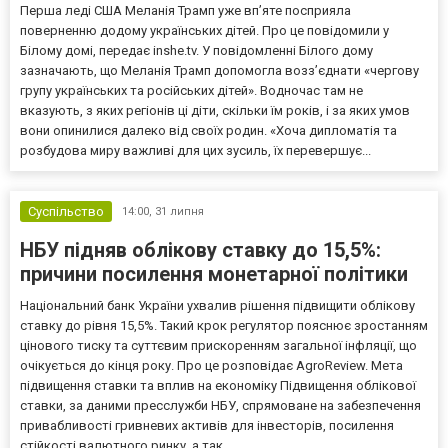
Перша леді США Меланія Трамп уже впʼяте посприяла
поверненню додому українських дітей. Про це повідомили у
Білому домі, передає inshe.tv. У повідомленні Білого дому
зазначають, що Меланія Трамп допомогла возз’єднати «чергову
групу українських та російських дітей». Водночас там не
вказують, з яких регіонів ці діти, скільки їм років, і за яких умов
вони опинилися далеко від своїх родин. «Хоча дипломатія та
розбудова миру важливі для цих зусиль, їх перевершує...
Суспільство
14:00,
31 липня
НБУ підняв облікову ставку до 15,5%:
причини посилення монетарної політики
Національний банк України ухвалив рішення підвищити облікову
ставку до рівня 15,5%. Такий крок регулятор пояснює зростанням
цінового тиску та суттєвим прискоренням загальної інфляції, що
очікується до кінця року. Про це розповідає AgroReview. Мета
підвищення ставки та вплив на економіку Підвищення облікової
ставки, за даними пресслужби НБУ, спрямоване на забезпечення
привабливості гривневих активів для інвесторів, посилення
стійкості валютного ринку, а так...