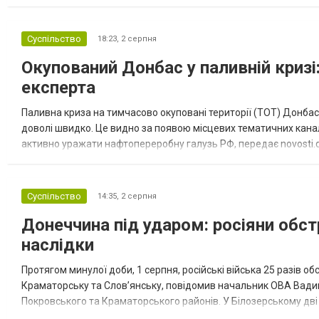
“Спортивна молодіжна ліга” та представник команди Іван Кором
Суспільство
18:23,
2 серпня
Окупований Донбас у паливній кризі:
експерта
Паливна криза на тимчасово окуповані території (ТОТ) Донбасу
доволі швидко. Це видно за появою місцевих тематичних каналі
активно уражати нафтопереробну галузь РФ, передає novosti.dn
обмеження на продаж бензину. Ціни на пальне та на переоблад
Суспільство
14:35,
2 серпня
Донеччина під ударом: росіяни обст
наслідки
Протягом минулої доби, 1 серпня, російські війська 25 разів об
Краматорську та Слов’янську, повідомив начальник ОВА Вадим
Покровського та Краматорського районів. У Білозерському дв
Миколаївської громади зруйновані два приватні будинки. У Сло