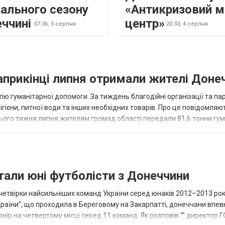
ального сезону
«Антикризовий м
еччині
центр»
07:36,
5 серпня
20:33,
4 серпня
наприкінці липня отримали жителі Доне
ію гуманітарної допомоги. За тиждень благодійні організації та па
ігієни, питної води та інших необхідних товарів. Про це повідомляю
нього тижня липня жителям громад області передали 81,6 тонни гум
и...
тали юні футболісти з Донеччини
етвірки найсильніших команд України серед юнаків 2012–2013 рок
країни”, що проходила в Береговому на Закарпатті, донеччани впе
нір на четвертому місці серед 11 команд. Як розповів “” директор Г