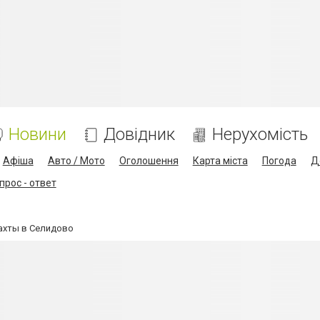
Новини
Довідник
Нерухомість
Афіша
Авто / Мото
Оголошення
Карта міста
Погода
Д
прос - ответ
ахты в Селидово