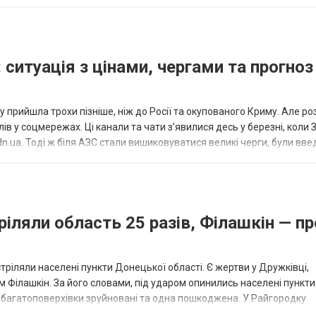
исло, цей результат м...
 ситуація з цінами, чергами та прогноз
 прийшла трохи пізніше, ніж до Росії та окупованого Криму. Але р
в у соцмережах. Ці канали та чати з’явилися десь у березні, коли
.ua. Тоді ж біля АЗС стали вишиковуватися великі черги, були вве
...
ріляли область 25 разів, Філашкін — пр
стріляли населені пункти Донецької області. Є жертви у Дружківці,
 Філашкін. За його словами, під ударом опинились населені пункти
і багатоповерхівки зруйновані та одна пошкоджена. У Райгородку
в’янську поранено людину, по...