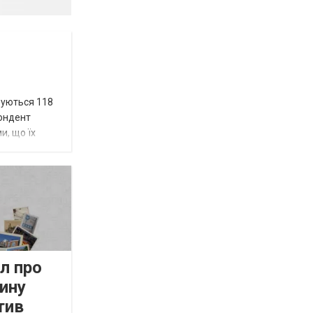
вуються 118
пондент
и, що їх
л про
ину
тив