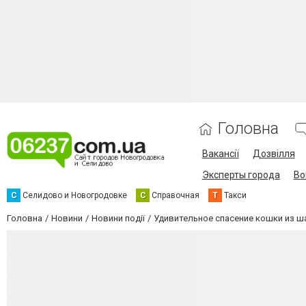
Головна
Вакансії
Дозвілля
Эксперты города
Во
С
Селидово и Новогродовке
С
Справочная
Т
Такси
Головна
Новини
Новини події
Удивительное спасение кошки из ш