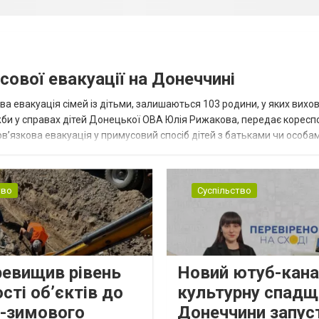
сової евакуації на Донеччині
ва евакуація сімей із дітьми, залишаються 103 родини, у яких вихо
жби у справах дітей Донецької ОВА Юлія Рижакова, передає корес
в’язкова евакуація у примусовий спосіб дітей з батьками чи особам
н...
тво
Суспільство
ревищив рівень
Новий ютуб-кана
сті об’єктів до
культурну спадщ
о-зимового
Донеччини запус