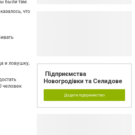
мы были там.
казалось, что
бивать
да и ловушку,
Підприємства
достать
Новогродівки та Селидове
0 человек
Додати підприємство