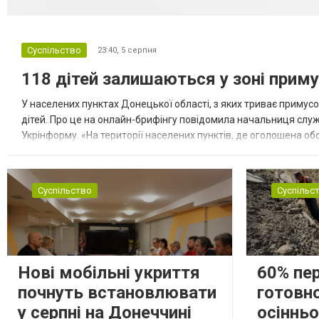
Суспільство
23:40,
5 серпня
118 дітей залишаються у зоні приму
У населених пунктах Донецької області, з яких триває примусо
дітей. Про це на онлайн-брифінгу повідомила начальниця слу
Укрінформу. «На території населених пунктів, де оголошена обо
замінюють, або іншими законними представниками, у 16 населе
Суспільство
Суспільс
Нові мобільні укриття
60% пе
почнуть встановлювати
готовно
у серпні на Донеччині
осіннь