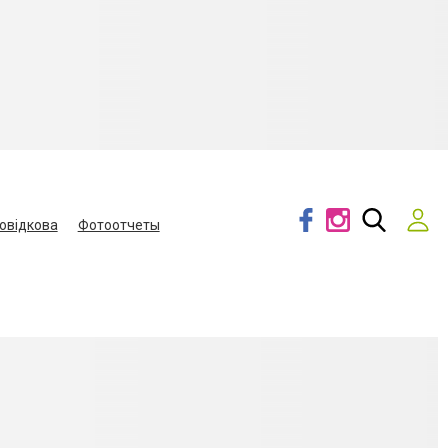
овідкова
Фотоотчеты