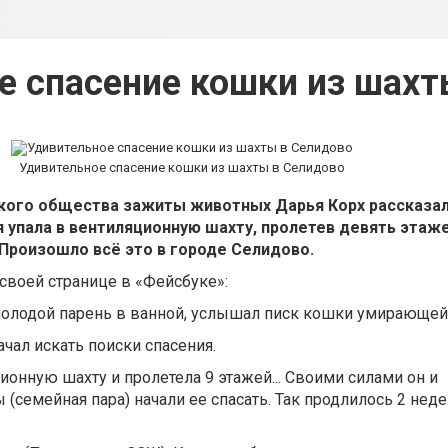
е спасение кошки из шахт
Удивительное спасение кошки из шахты в Селидово
кого общества зажиты животных Дарья Корх рассказала
я упала в вентиляционную шахту, пролетев девять этаж
 Произошло всё это в городе Селидово.
 своей странице в «Фейсбуке»:
молодой парень в ванной, услышал писк кошки умирающей
ачал искать поиски спасения.
ионную шахту и пролетела 9 этажей... Своими силами он и
семейная пара) начали ее спасать. Так продлилось 2 недел