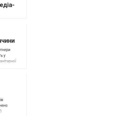
едіа-
ччини
ртнери
ть у
анітарної
ів
внено
О