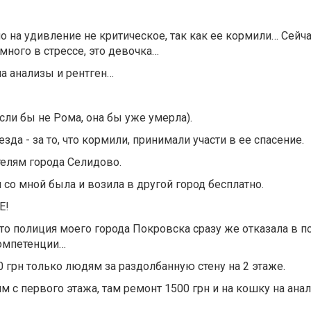
но на удивление не критическое, так как ее кормили… Сейча
много в стрессе, это девочка…
на анализы и рентген…
сли бы не Рома, она бы уже умерла).
зда - за то, что кормили, принимали участи в ее спасение.
телям города Селидово.
 со мной была и возила в другой город бесплатно.
Е!
что полиция моего города Покровска сразу же отказала в 
 компетенции…
 грн только людям за раздолбанную стену на 2 этаже.
 с первого этажа, там ремонт 1500 грн и на кошку на ана