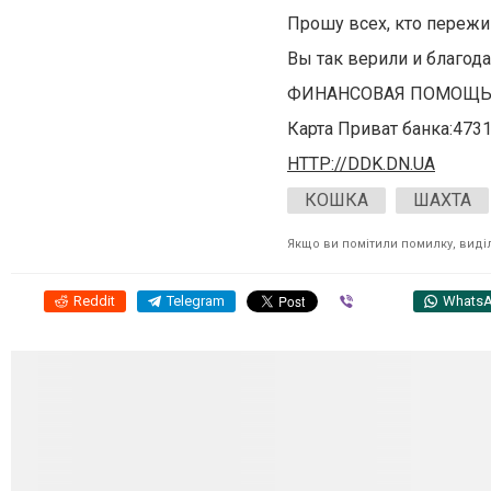
Прошу всех, кто пережив
Вы так верили и благода
ФИНАНСОВАЯ ПОМОЩ
Карта Приват банка:4731
HTTP://DDK.DN.UA
КОШКА
ШАХТА
Якщо ви помітили помилку, виділі
Reddit
Telegram
Viber
Whats