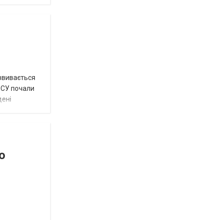
озвивається
 ЗСУ почали
дені
о