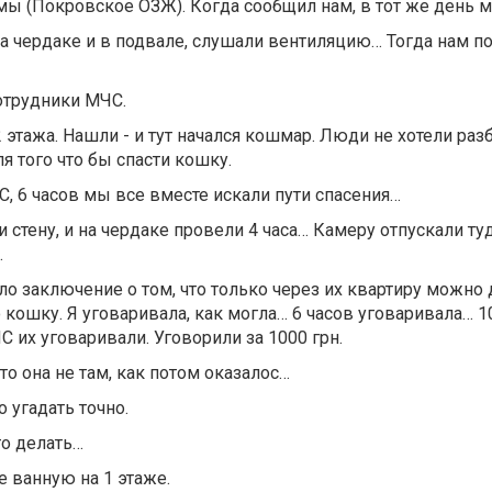
 мы (Покровское ОЗЖ). Когда сообщил нам, в тот же день 
а чердаке и в подвале, слушали вентиляцию… Тогда нам по
отрудники МЧС.
2 этажа. Нашли - и тут начался кошмар. Люди не хотели раз
я того что бы спасти кошку.
, 6 часов мы все вместе искали пути спасения…
и стену, и на чердаке провели 4 часа… Камеру отпускали ту
.
 заключение о том, что только через их квартиру можно 
ошку. Я уговаривала, как могла… 6 часов уговаривала… 1
их уговаривали. Уговорили за 1000 грн.
то она не там, как потом оказалос…
 угадать точно.
то делать…
е ванную на 1 этаже.