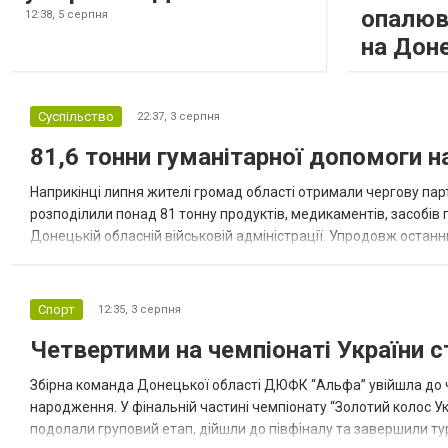
опалюв
12:38,
5 серпня
на Дон
Суспільство
22:37,
3 серпня
81,6 тонни гуманітарної допомоги 
Наприкінці липня жителі громад області отримали чергову парт
розподілили понад 81 тонну продуктів, медикаментів, засобів г
Донецькій обласній військовій адміністрації. Упродовж остан
допомоги. Благодійні вантажі містили продуктові набори, засоб
Спорт
12:35,
3 серпня
Четвертими на чемпіонаті України с
Збірна команда Донецької області ДЮФК “Альфа” увійшла до ч
народження. У фінальній частині чемпіонату “Золотий колос У
подолали груповий етап, дійшли до півфіналу та завершили тур