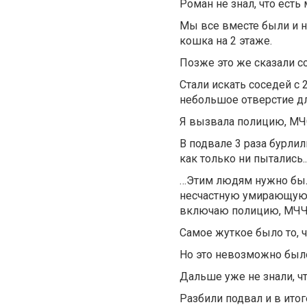
Роман не знал, что есть
Мы все вместе были и н
кошка на 2 этаже.
Позже это же сказали с
Стали искать соседей с 
небольшое отверстие дл
Я вызвала полицию, МЧС
В подвале 3 раза бурлил
как только ни пытались..
…Этим людям нужно было
несчастную умирающую к
включаю полицию, МЧЧС 
Самое жуткое было то, ч
Но это невозможно было
Дальше уже не знали, ч
Разбили подвал и в итог