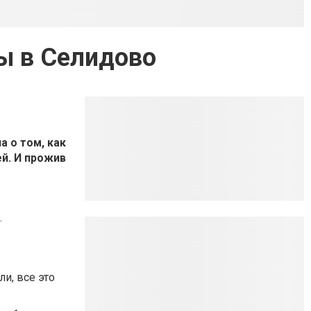
ы в Селидово
 о том, как
ей. И прожив
.
и, все это