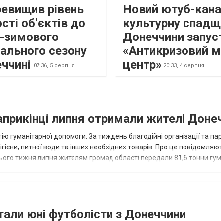
ревищив рівень
Новий ютуб-кана
сті об’єктів до
культурну спадщ
о-зимового
Донеччини запус
ального сезону
«Антикризовий м
еччині
центр»
07:36,
5 серпня
20:33,
4 серпня
наприкінці липня отримали жителі Доне
ію гуманітарної допомоги. За тиждень благодійні організації та па
ігієни, питної води та інших необхідних товарів. Про це повідомляю
нього тижня липня жителям громад області передали 81,6 тонни гум
и...
тали юні футболісти з Донеччини