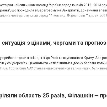
етвірки найсильніших команд України серед юнаків 2012–2013 рок
країни”, що проходила в Береговому на Закарпатті, донеччани впе
нір на четвертому місці серед 11 команд. Як розповів “” директор Г
исло, цей результат м...
 ситуація з цінами, чергами та прогноз
 прийшла трохи пізніше, ніж до Росії та окупованого Криму. Але р
в у соцмережах. Ці канали та чати з’явилися десь у березні, коли
.ua. Тоді ж біля АЗС стали вишиковуватися великі черги, були вве
...
ріляли область 25 разів, Філашкін — пр