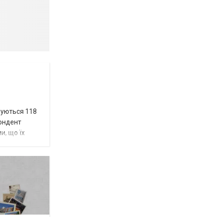
вуються 118
пондент
и, що їх