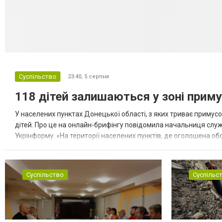
Суспільство
23:40,
5 серпня
118 дітей залишаються у зоні приму
У населених пунктах Донецької області, з яких триває примусо
дітей. Про це на онлайн-брифінгу повідомила начальниця слу
Укрінформу. «На території населених пунктів, де оголошена обо
замінюють, або іншими законними представниками, у 16 населе
Суспільство
Суспільс