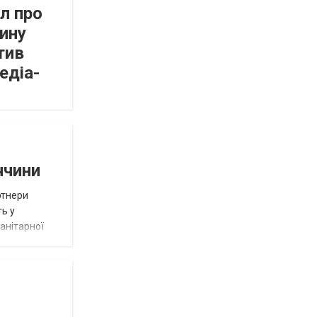
л про
ину
тив
едіа-
ччини
ртнери
ть у
анітарної