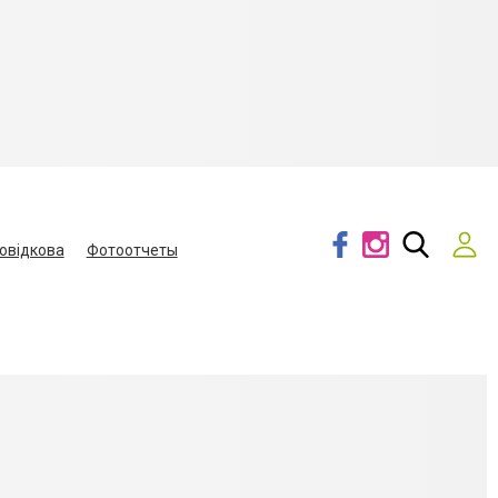
овідкова
Фотоотчеты