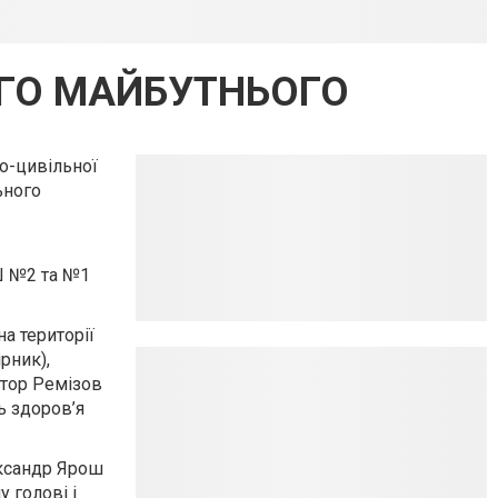
ОГО МАЙБУТНЬОГО
во-цивільної
ьного
ОШ №2 та №1
а території
рник),
ктор Ремізов
ь здоров’я
ександр Ярош
 голові і