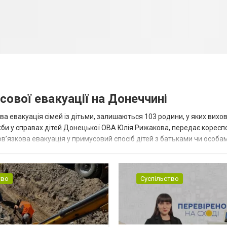
сової евакуації на Донеччині
ва евакуація сімей із дітьми, залишаються 103 родини, у яких вихо
жби у справах дітей Донецької ОВА Юлія Рижакова, передає корес
в’язкова евакуація у примусовий спосіб дітей з батьками чи особам
н...
тво
Суспільство