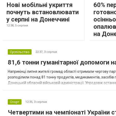
Нові мобільні укриття
60% пе
почнуть встановлювати
готовно
у серпні на Донеччині
осіннь
опалюв
12:38,
5 серпня
на Дон
Суспільство
22:37,
3 серпня
81,6 тонни гуманітарної допомоги 
Наприкінці липня жителі громад області отримали чергову парт
розподілили понад 81 тонну продуктів, медикаментів, засобів г
Донецькій обласній військовій адміністрації. Упродовж остан
допомоги. Благодійні вантажі містили продуктові набори, засоб
Спорт
12:35,
3 серпня
Четвертими на чемпіонаті України с