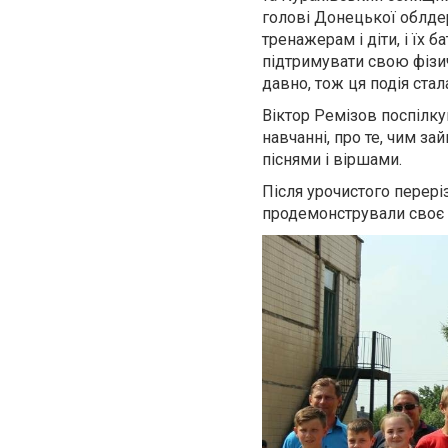
голові Донецької облдер
тренажерам і діти, і їх
підтримувати свою фізич
давно, тож ця подія ста
Віктор Ремізов поспілкув
навчанні, про те, чим за
піснями і віршами.
Після урочистого перері
продемонстрували своє 