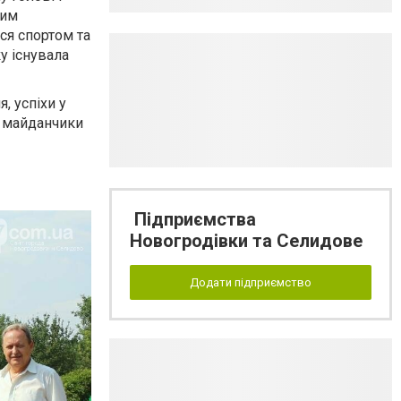
вим
ся спортом та
у існувала
, успіхи у
ві майданчики
Підприємства
Новогродівки та Селидове
Додати підприємство