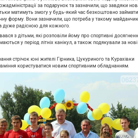
жадміністрації за подарунок та зазначили, що завдяки но
 батьки матимуть змогу у будь-який час безкоштовно займати
ну форму. Вони зазначили, що потреба у такому майданчик
ла дуже радісною для кожного.
ався з дітьми, які розповіли йому про спортивні досягнення
ймаються у період літніх канікул, а також подякували за но
зання стрічок юні жителі Гірника, Цукуриного та Курахівки
вміння користуватися новим спортивним обладнанням.