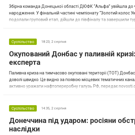
Збірна команда Донецької області ДЮФК “Альфа” увійшла до ч
народження. У фінальній частині чемпіонату “Золотий колос У
подолали груповий етап, дійшли до півфіналу та завершили тур
“Спортивна молодіжна ліга” та представник команди Іван Кором
Суспільство
18:23,
2 серпня
Окупований Донбас у паливній кризі:
експерта
Паливна криза на тимчасово окуповані території (ТОТ) Донбасу
доволі швидко. Це видно за появою місцевих тематичних каналі
активно уражати нафтопереробну галузь РФ, передає novosti.dn
обмеження на продаж бензину. Ціни на пальне та на переоблад
Суспільство
14:35,
2 серпня
Донеччина під ударом: росіяни обст
наслідки