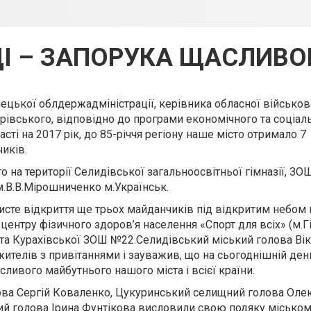
І – ЗАПОРУКА ЩАСЛИВ
нецької облдержадміністрації, керівника обласної військо
рівського, відповідно до програми економічного та соціал
ті на 2017 рік, до 85-річчя регіону наше місто отримало 7
иків.
то на території Селидівської загальноосвітньої гімназії, З
.В.В.Мірошниченко м.Українськ.
исте відкриття ще трьох майданчиків під відкритим небом н
центру фізичного здоров’я населення «Спорт для всіх» (м.Гі
а Курахівської ЗОШ №22.Селидівський міський голова Ві
ителів з привітаннями і зауважив, що на сьогоднішній ден
сливого майбутнього нашого міста і всієї країни.
ова Сергій Коваленко, Цукуринський селищний голова Ол
й голова Ірина Фунтікова висловили свою подяку міському