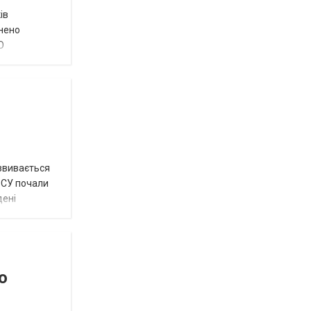
ів
внено
О
озвивається
 ЗСУ почали
дені
о