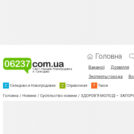
Головна
Вакансії
Дозвілля
Эксперты города
Во
С
Селидово и Новогродовке
С
Справочная
Т
Такси
Головна
Новини
Суспільство новини
ЗДОРОВ’Я МОЛОДІ – ЗАПО