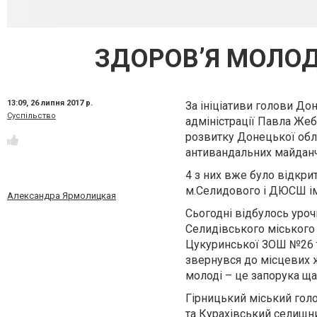
ЗДОРОВ’Я МОЛОД
13:09,
26 липня 2017 р.
За ініціативи голови До
Суспільство
адміністрації Павла Жеб
розвитку Донецької облас
антивандальних майданч
4 з них вже було відкри
м.Селидового і ДЮСШ ім
Александра Ярмолицкая
Сьогодні відбулось уроч
Селидівського міського 
Цукуринської ЗОШ №26 т
звернувся до місцевих ж
молоді – це запорука ща
Гірницький міський гол
та Курахівський селищни