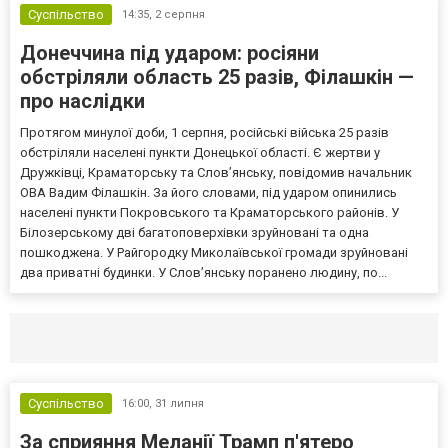
Суспільство
14:35,
2 серпня
Донеччина під ударом: росіяни
обстріляли область 25 разів, Філашкін —
про наслідки
Протягом минулої доби, 1 серпня, російські війська 25 разів
обстріляли населені пункти Донецької області. Є жертви у
Дружківці, Краматорську та Слов’янську, повідомив начальник
ОВА Вадим Філашкін. За його словами, під ударом опинились
населені пункти Покровського та Краматорського районів. У
Білозерському дві багатоповерхівки зруйновані та одна
пошкоджена. У Райгородку Миколаївської громади зруйновані
два приватні будинки. У Слов’янську поранено людину, по...
Селидово и Новогродовке
Справочная
Так
Суспільство
16:00,
31 липня
За сприяння Меланії Трамп п'ятеро