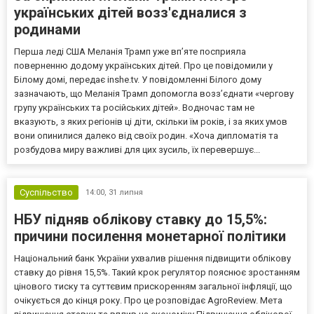
українських дітей возз'єдналися з
родинами
Перша леді США Меланія Трамп уже впʼяте посприяла
поверненню додому українських дітей. Про це повідомили у
Білому домі, передає inshe.tv. У повідомленні Білого дому
зазначають, що Меланія Трамп допомогла возз’єднати «чергову
групу українських та російських дітей». Водночас там не
вказують, з яких регіонів ці діти, скільки їм років, і за яких умов
вони опинилися далеко від своїх родин. «Хоча дипломатія та
розбудова миру важливі для цих зусиль, їх перевершує...
Суспільство
14:00,
31 липня
НБУ підняв облікову ставку до 15,5%:
причини посилення монетарної політики
Національний банк України ухвалив рішення підвищити облікову
ставку до рівня 15,5%. Такий крок регулятор пояснює зростанням
цінового тиску та суттєвим прискоренням загальної інфляції, що
очікується до кінця року. Про це розповідає AgroReview. Мета