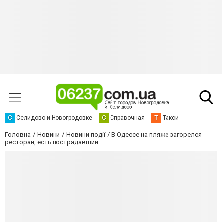
С
Селидово и Новогродовке
С
Справочная
Т
Такси
Головна
Новини
Новини події
В Одессе на пляже загорелся
ресторан, есть пострадавший