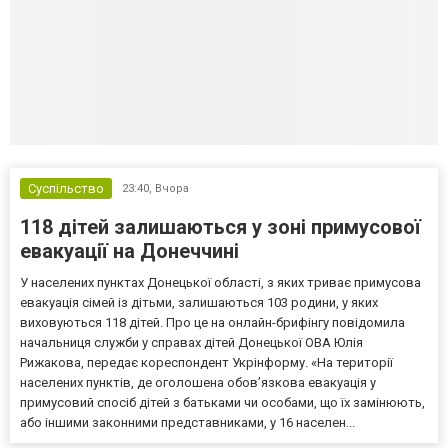
Суспільство
23:40,
Вчора
118 дітей залишаються у зоні примусової
евакуації на Донеччині
У населених пунктах Донецької області, з яких триває примусова
евакуація сімей із дітьми, залишаються 103 родини, у яких
виховуються 118 дітей. Про це на онлайн-брифінгу повідомила
начальниця служби у справах дітей Донецької ОВА Юлія
Рижакова, передає кореспондент Укрінформу. «На території
населених пунктів, де оголошена обов’язкова евакуація у
примусовий спосіб дітей з батьками чи особами, що їх замінюють,
або іншими законними представниками, у 16 населен...