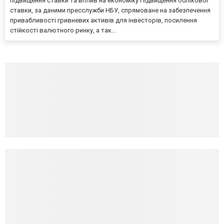
підвищення ставки та вплив на економіку Підвищення облікової
ставки, за даними пресслужби НБУ, спрямоване на забезпечення
привабливості гривневих активів для інвесторів, посилення
стійкості валютного ринку, а так...