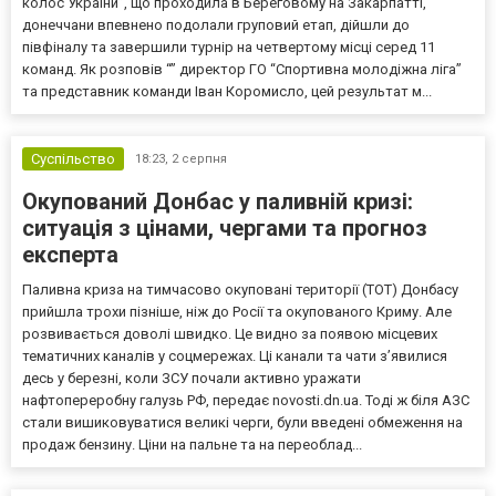
колос України”, що проходила в Береговому на Закарпатті,
донеччани впевнено подолали груповий етап, дійшли до
півфіналу та завершили турнір на четвертому місці серед 11
команд. Як розповів “” директор ГО “Спортивна молодіжна ліга”
та представник команди Іван Коромисло, цей результат м...
Суспільство
18:23,
2 серпня
Окупований Донбас у паливній кризі:
ситуація з цінами, чергами та прогноз
експерта
Паливна криза на тимчасово окуповані території (ТОТ) Донбасу
прийшла трохи пізніше, ніж до Росії та окупованого Криму. Але
розвивається доволі швидко. Це видно за появою місцевих
тематичних каналів у соцмережах. Ці канали та чати з’явилися
десь у березні, коли ЗСУ почали активно уражати
нафтопереробну галузь РФ, передає novosti.dn.ua. Тоді ж біля АЗС
стали вишиковуватися великі черги, були введені обмеження на
продаж бензину. Ціни на пальне та на переоблад...