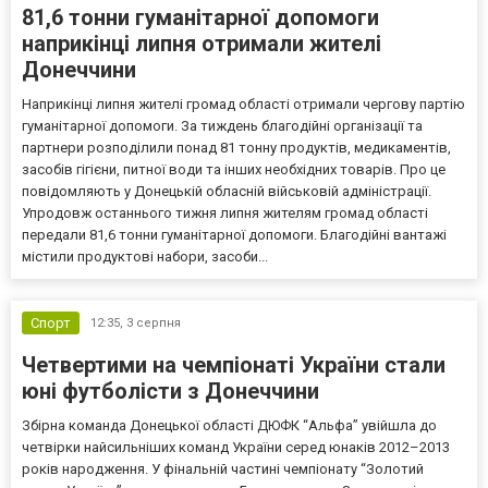
81,6 тонни гуманітарної допомоги
наприкінці липня отримали жителі
Донеччини
Наприкінці липня жителі громад області отримали чергову партію
гуманітарної допомоги. За тиждень благодійні організації та
партнери розподілили понад 81 тонну продуктів, медикаментів,
засобів гігієни, питної води та інших необхідних товарів. Про це
повідомляють у Донецькій обласній військовій адміністрації.
Упродовж останнього тижня липня жителям громад області
передали 81,6 тонни гуманітарної допомоги. Благодійні вантажі
містили продуктові набори, засоби...
Спорт
12:35,
3 серпня
Четвертими на чемпіонаті України стали
юні футболісти з Донеччини
Збірна команда Донецької області ДЮФК “Альфа” увійшла до
четвірки найсильніших команд України серед юнаків 2012–2013
років народження. У фінальній частині чемпіонату “Золотий